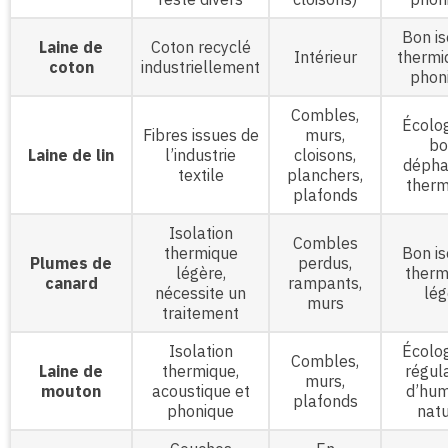
Bon is
Laine de
Coton recyclé
Intérieur
thermi
coton
industriellement
phon
Combles,
Écolog
Fibres issues de
murs,
bo
Laine de lin
l’industrie
cloisons,
dépha
textile
planchers,
therm
plafonds
Isolation
Combles
thermique
Bon is
Plumes de
perdus,
légère,
therm
canard
rampants,
nécessite un
lég
murs
traitement
Isolation
Écolog
Combles,
Laine de
thermique,
régul
murs,
mouton
acoustique et
d’hum
plafonds
phonique
natu