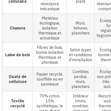
cellulaire
plate
résistance
résistan
mécanique
compre
Matériau
Écolog
écologique,
Murs,
bo
Chanvre
isolation
toitures,
régul
thermique et
planchers
hygromé
acoustique
Fibres de bois,
Selon types
Écolog
bonne isolation
Laine de bois
et conditions
bonne i
thermique et
d’installation
therm
phonique
Combles
Écolog
Papier recyclé,
Ouate de
perdus,
non pol
soufflée ou en
cellulose
murs,
très
panneaux
planchers
isol
70% coton,
Intérieur
Recycl
Textile
15%
(murs,
isol
recyclé
synthétique, le
combles,
thermi
reste divers
cloisons)
phon