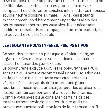
Il se compose d’une ou plusieurs couches d’aluminium ou
de film plastique aluminisé, ces produits minces se
composent de différentes couches intermédiaires (mousse
souple, feutre d’origine animale…). Ainsi, ces isolants
minces constitués différemment engendrent alors des
performances thermiques variables. Il est nécessaire
d’utiliser ces isolants en compagnie d’un autre isolant, ils
ne peuvent être utilisés seuls.
LES ISOLANTS POLYSTYRENES, PSE, PS ET PUR
Ce sont des isolants en plastique alvéolaire d’origine
organique. Ces matériaux, sous l’action de la chaleur,
laissent émaner des gaz toxiques.
Le polystyrène extrudé (XPS) et le polyuréthane (PUR)
sont particulièrement recommandés pour l’isolation des
dallages industriels, les terrasses circulables ou
végétalisées… puisqu’ils démontrent une grande
résistance mécanique aux charges pour les applications
nécessitant un comportement à l’eau à long terme.
Comme vous avez pu le constater, certains de ces
matériaux sont écologiques, c’est-à-dire qu’ils ne
provoquent aucune pollution lors de leur fabrication. Il