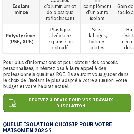
Couches
En
Isolant
d’aluminium et
complément
Gain de
mince
de plastique
d’un autre
facile 
réfléchissant
isolant
Plastique
Sols,
Hau
Polystyrènes
alvéolaire
dallages,
résis
(PSE, XPS)
expansé ou
toitures
mécan
extrudé
plates
dura
Pour plus d’informations et pour obtenir des conseils
personnalisés, n’hésitez pas à faire appel à des
professionnels qualifiés RGE. Ils sauront vous guider dans
le choix de l’isolant le plus adapté à votre situation, votre
budget et votre habitat actuel.
RECEVEZ 3 DEVIS POUR VOS TRAVAUX
D’ISOLATION
QUELLE ISOLATION CHOISIR POUR VOTRE
MAISON EN 2026 ?