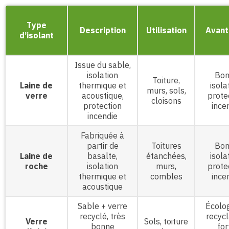
Type
Description
Utilisation
Avant
d’isolant
Issue du sable,
isolation
Bon
Toiture,
Laine de
thermique et
isola
murs, sols,
verre
acoustique,
prote
cloisons
protection
ince
incendie
Fabriquée à
partir de
Toitures
Bon
Laine de
basalte,
étanchées,
isola
roche
isolation
murs,
prote
thermique et
combles
ince
acoustique
Sable + verre
Écolog
recyclé, très
recycl
Verre
Sols, toiture
bonne
for