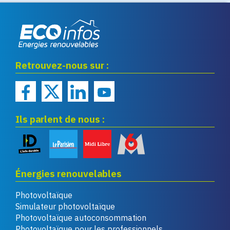
Eco infos énergies
Retrouvez-nous sur :
renouvelables
Ils parlent de nous :
Énergies renouvelables
Photovoltaïque
Simulateur photovoltaïque
Photovoltaïque autoconsommation
Photovoltaïque pour les professionnels