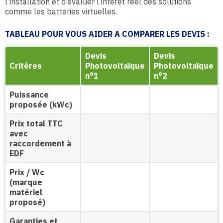
l’installation et d’évaluer l’intérêt réel des solutions
comme les batteries virtuelles.
TABLEAU POUR VOUS AIDER A COMPARER LES DEVIS :
Devis
Devis
Critères
Photovoltaïque
Photovoltaïque
n°1
n°2
Puissance
proposée (kWc)
Prix total TTC
avec
raccordement à
EDF
Prix / Wc
(marque
matériel
proposé)
Garanties et