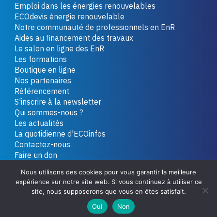
Emploi dans les énergies renouvelables
ECOdevis énergie renouvelable
Notre communauté de professionnels en EnR
Aides au financement des travaux
Le salon en ligne des EnR
Les formations
Boutique en ligne
Nos partenaires
Référencement
S'inscrire à la newsletter
Qui sommes-nous ?
Les actualités
La quotidienne d'ECOinfos
Contactez-nous
Faire un don
Nous utilisons des cookies pour vous garantir la meilleure
expérience sur notre site web. Si vous continuez à utiliser ce
Copyright 2026 - Tous droits réservés
Plan du site
site, nous supposerons que vous en êtes satisfait.
Mentions légales
Politique de confidentialité
Oui
Non
Conditions générales de vente
Contactez-nous