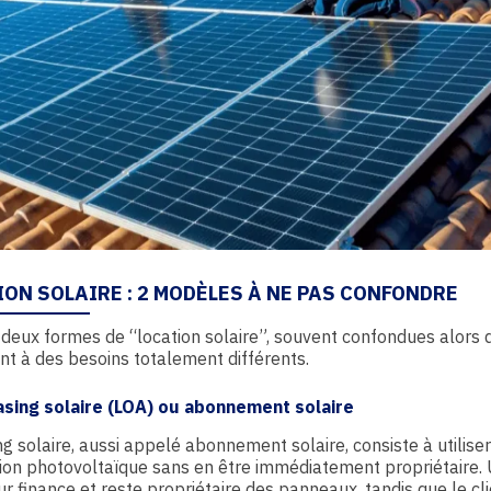
ION SOLAIRE : 2 MODÈLES À NE PAS CONFONDRE
e deux formes de “location solaire”, souvent confondues alors 
t à des besoins totalement différents.
asing solaire (LOA)
ou abonnement solaire
ng solaire, aussi appelé abonnement solaire, consiste à utilise
tion photovoltaïque sans en être immédiatement propriétaire.
r finance et reste propriétaire des panneaux, tandis que le cli