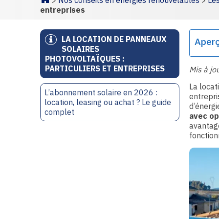
>
Nos conseils en énergies renouvelables
>
Le
Homepage
entreprises
LA LOCATION DE PANNEAUX
Aper
SOLAIRES
PHOTOVOLTAÏQUES :
PARTICULIERS ET ENTREPRISES
Mis à jo
La locat
L’abonnement solaire en 2026 :
entrepri
location, leasing ou achat ? Le guide
d’énergi
complet
avec op
avantage
fonction