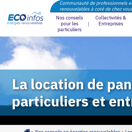
Communauté de professionnels e
renouvelables à coté de chez vou
Nos conseils
Collectivités &
pour les
Entreprises
particuliers
La location de pa
particuliers et en