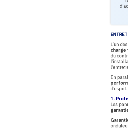
r
d’ac
ENTRET
L’un des
charge 
du contr
l’instal
l’entreti
En paral
perform
d’esprit.
1. Prot
Les pann
garanti
Garanti
onduleu