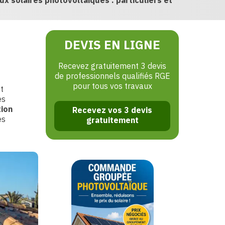
ux solaires photovoltaïques : particuliers et
DEVIS EN LIGNE
Recevez gratuitement 3 devis
de professionnels qualifiés RGE
pour tous vos travaux
t
es
tion
Recevez vos 3 devis
es
gratuitement