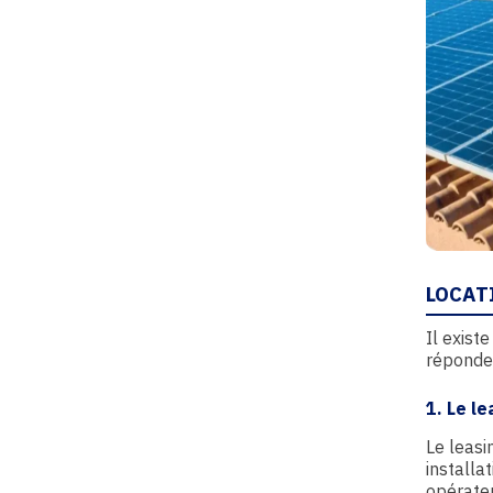
LOCAT
Il exist
réponden
1. Le le
Le leasi
installa
opérateu