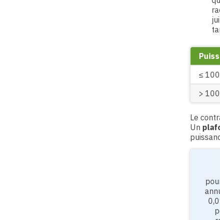
qu
ra
ju
ta
Puis
≤ 10
> 10
Le contr
Un
plaf
puissanc
pour
annu
0,0
p