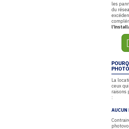
les pann
du résea
excédent
compléme
l’instal
POURQ
PHOTO
La locat
ceux qui
raisons 
:
AUCUN 
Contrair
photovo