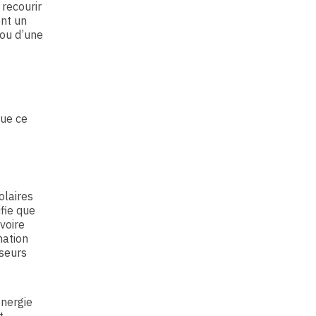
 recourir
ent un
ou d’une
que ce
olaires
ifie que
voire
mation
sseurs
énergie