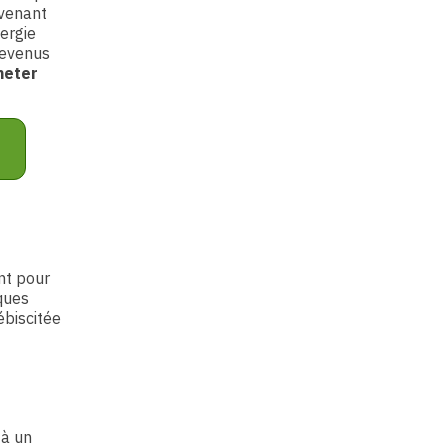
ovenant
ergie
revenus
heter
nt pour
lques
ébiscitée
 à un