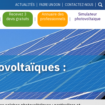
ACTUALITÉS
FAIRE UN DON
CONTACTEZ-NOUS
Recevez 3
Annuaire des
Simulateur
devis gratuits
professionnels
photovoltaïque
ovoltaïques :