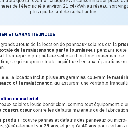
entable que la revente : chaque kWh consommé sur place évi
heter de l’électricité à environ 21 c€/kWh au réseau, soit vingt
plus que le tarif de rachat actuel.
IEN ET GARANTIE INCLUS
 grands atouts de la location de panneaux solaires est la
pris
totale de la maintenance par le fournisseur
pendant toute 
at. L’entreprise propriétaire veille au bon fonctionnement de
lation, ce qui supprime toute inquiétude liée aux réparations ou
en.
lèle, la location inclut plusieurs garanties, couvrant le
matérie
ance et la maintenance
, qui assurent une véritable tranquill
ection du matériel
eaux solaires loués bénéficient, comme tout équipement, d’u
e constructeur
contre les défauts matériels ou de fabrication
e produit
: couvre pannes et défauts des panneaux ou micro-
rs, généralement sur
25 ans
, et jusqu’à
40 ans
pour certains