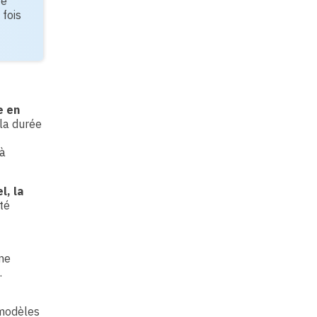
te
 fois
e en
la durée
 à
l, la
ité
ne
.
 modèles