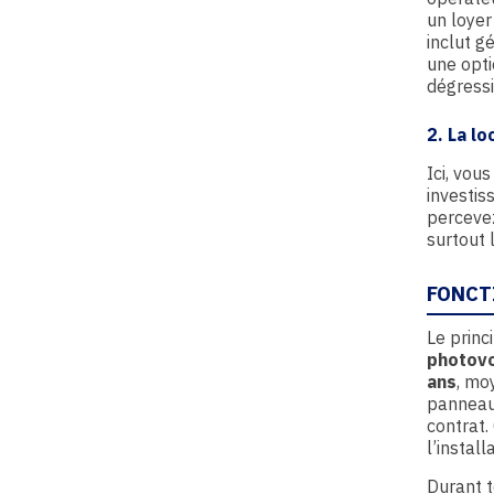
un loyer
inclut g
une opti
dégressi
2. La l
Ici, vou
investis
percevez
surtout 
FONCT
Le princ
photovo
ans
, mo
panneaux
contrat. 
l’install
Durant t