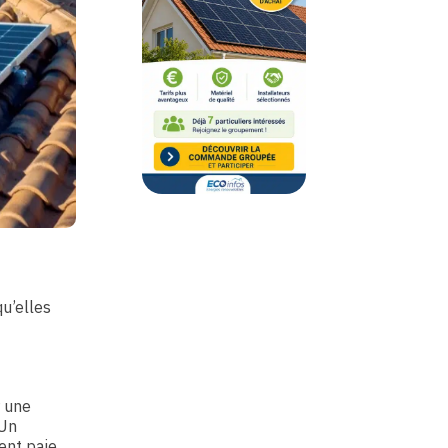
qu’elles
r une
 Un
ent paie