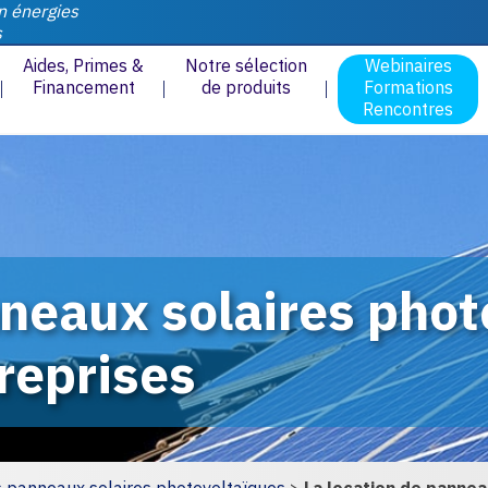
n énergies
s
Aides, Primes &
Notre sélection
Webinaires
Financement
de produits
Formations
Rencontres
nneaux solaires phot
treprises