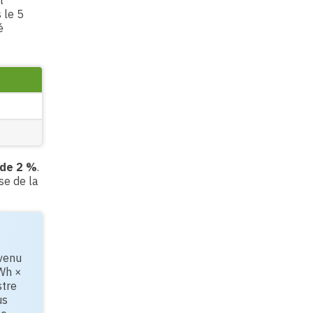
t
 le 5
é
 de 2 %
.
ase de la
evenu
Wh ×
stre
us