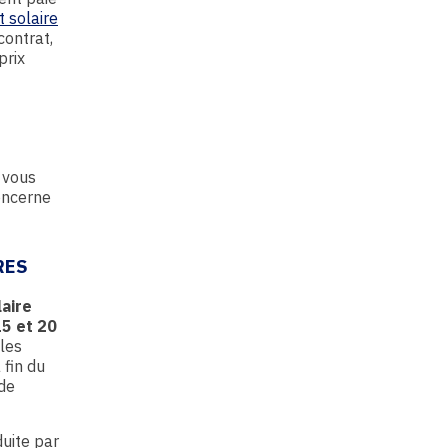
 solaire
contrat,
prix
, vous
oncerne
RES
laire
15 et 20
 les
 fin du
 de
duite par