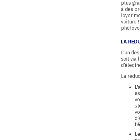
plus gra
à des pr
loyer m
voiture 
photovol
LA RED
L’un des
soit via
d’électri
La réduc
L’
es
vo
st
vo
d’
l’
La