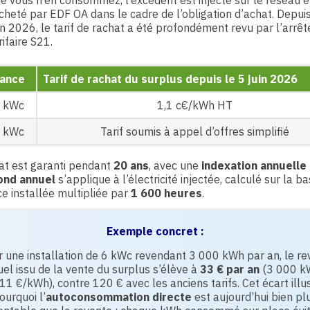
e vous n’en consommez, l’excédent est injecté sur le réseau e
cheté par EDF OA dans le cadre de l’obligation d’achat. Depuis
in 2026, le tarif de rachat a été profondément revu par l’arrêt
rifaire S21.
sance
Tarif de rachat du surplus depuis le 5 juin 2026
0 kWc
1,1 c€/kWh HT
0 kWc
Tarif soumis à appel d’offres simplifié
at est garanti pendant
20 ans
, avec une
indexation annuelle
ond annuel
s’applique à l’électricité injectée, calculé sur la b
e installée multipliée par
1 600 heures
.
Exemple concret :
 une installation de 6 kWc revendant 3 000 kWh par an, le r
el issu de la vente du surplus s’élève à
33 € par an
(3 000 k
11 €/kWh), contre 120 € avec les anciens tarifs. Cet écart illu
ourquoi l’
autoconsommation directe
est aujourd’hui bien pl