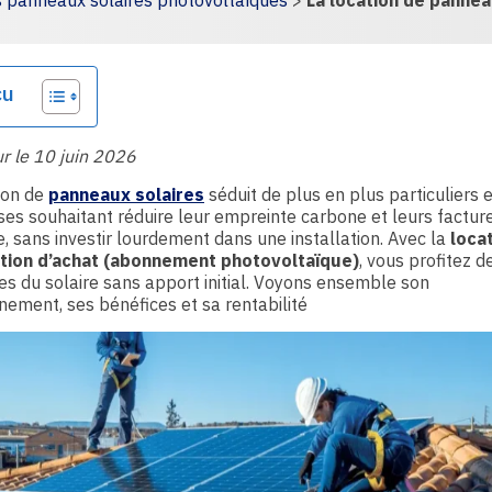
s panneaux solaires photovoltaïques
>
La location de pannea
çu
ur le 10 juin 2026
ion de
panneaux solaires
séduit de plus en plus particuliers e
ses souhaitant réduire leur empreinte carbone et leurs factur
e, sans investir lourdement dans une installation. Avec la
loca
tion d’achat (abonnement photovoltaïque)
, vous profitez d
s du solaire sans apport initial. Voyons ensemble son
nement, ses bénéfices et sa rentabilité