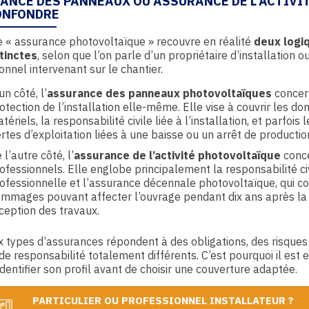
ANCE DES PANNEAUX OU ASSURANCE DE L’ACTIVITÉ
ONFONDRE
 « assurance photovoltaïque » recouvre en réalité
deux logi
stinctes
, selon que l’on parle d’un propriétaire d’installation o
onnel intervenant sur le chantier.
un côté, l’
assurance des panneaux photovoltaïques
concer
otection de l’installation elle-même. Elle vise à couvrir les 
tériels, la responsabilité civile liée à l’installation, et parfois l
rtes d’exploitation liées à une baisse ou un arrêt de productio
 l’autre côté, l’
assurance de l’activité photovoltaïque
conce
ofessionnels. Elle englobe principalement la responsabilité ci
ofessionnelle et l’assurance décennale photovoltaïque, qui co
mmages pouvant affecter l’ouvrage pendant dix ans après la
ception des travaux.
 types d’assurances répondent à des obligations, des risques
de responsabilité totalement différents. C’est pourquoi il est 
identifier son profil avant de choisir une couverture adaptée.
PARTICULIER OU PROFESSIONNEL INSTALLATEUR ?