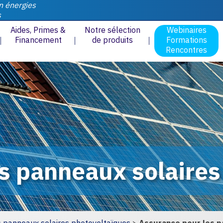
n énergies
s
Aides, Primes &
Notre sélection
Webinaires
Financement
de produits
Formations
Rencontres
s panneaux solaires