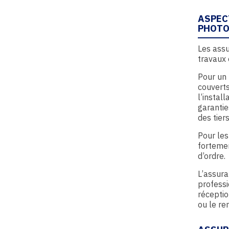
ASPEC
PHOTO
Les assu
travaux 
Pour un 
couverts
l’instal
garanti
des tiers
Pour les
forteme
d’ordre.
L’assura
professi
réceptio
ou le re