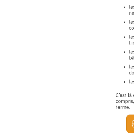
le
ne
le
co
le
l’
le
bâ
le
do
le
C’est là
compris,
terme.