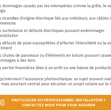
s dommages causés par les intempéries comme la grêle, le ve
ige
s incendies d’origine électrique liés aux onduleurs, aux câbles
nnexions
s surtensions et défauts électriques pouvant endommager
installation
s défauts de pose susceptibles d’affecter l’étanchéité ou la so
timent
s chutes de panneaux ou d’éléments en toiture pouvant cause
mmages à des tiers
s pertes financières liées à un arrêt ou une baisse de producti
 qu’intervient l’assurance photovoltaïque, un sujet souvent ma
 mais pourtant central pour sécuriser un projet solaire sur le 
PARTICULIER OU PROFESSIONNEL INSTALLATEUR ?
CONTACTEZ NOUS POUR VOUS ASSURER