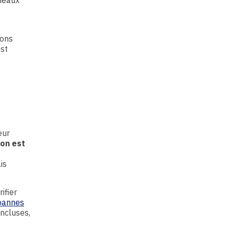
nneaux
ions
st
eur
ion est
is
ifier
pannes
incluses,