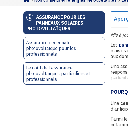
>
Nos conseils en énergies renouvelables
>
Le
Homepage
ASSURANCE POUR LES
Aper
PANNEAUX SOLAIRES
PHOTOVOLTAÏQUES
Mis à jo
Assurance décennale
Les
pan
photovoltaïque pour les
mais ils
professionnels
aux dom
Une assu
Le coût de l’assurance
responsa
photovoltaïque : particuliers et
particul
professionnels
POURQ
Une
cen
d’anticip
Parmi le
notamme