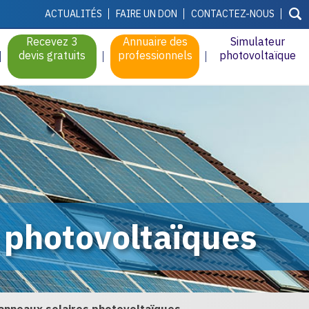
ACTUALITÉS
FAIRE UN DON
CONTACTEZ-NOUS
Recevez 3
Annuaire des
Simulateur
devis gratuits
professionnels
photovoltaïque
 photovoltaïques