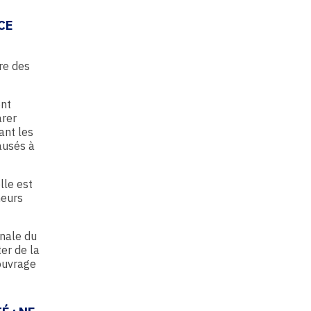
CE
re des
ent
arer
ant les
ausés à
lle est
neurs
nnale du
er de la
’ouvrage