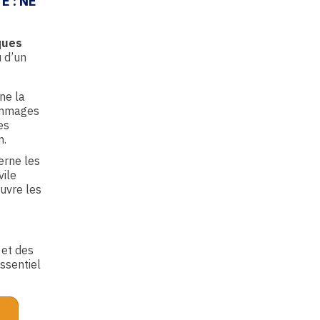
 : NE
ques
u d’un
ne la
dommages
es
n.
rne les
vile
uvre les
 et des
essentiel