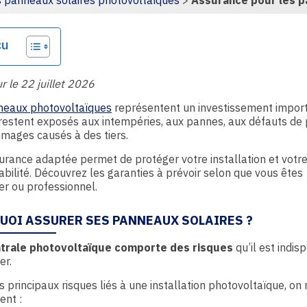
s panneaux solaires photovoltaïques
>
Assurance pour les p
çu
ur le 22 juillet 2026
neaux photovoltaïques
représentent un investissement import
 restent exposés aux intempéries, aux pannes, aux défauts de
mages causés à des tiers.
rance adaptée permet de protéger votre installation et votr
bilité. Découvrez les garanties à prévoir selon que vous êtes
ier ou professionnel.
UOI ASSURER SES PANNEAUX SOLAIRES ?
trale photovoltaïque comporte des risques
qu’il est indi
er.
s principaux risques liés à une installation photovoltaïque, on
nt :