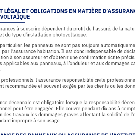
T LÉGAL ET OBLIGATIONS EN MATIÈRE D’ASSURAN
VOLTAÏQUE
rances à souscrire dépendent du profil de l’assuré, de la natu
et du type d’installation photovoltaïque.
particulier, les panneaux ne sont pas toujours automatiquem
 par l’assurance habitation. Il est donc indispensable de décl
lation à son assureur et d’obtenir une confirmation écrite précis
es applicables aux panneaux, à l’onduleur et aux dommages c
.
 professionnels, l’assurance responsabilité civile professionne
nt recommandée et souvent exigée par les clients ou les don
nce décennale est obligatoire lorsque la responsabilité déce
onnel peut être engagée. Elle couvre pendant dix ans à compt
n des travaux les dommages graves affectant la solidité de l
ndant impropre à son usage.