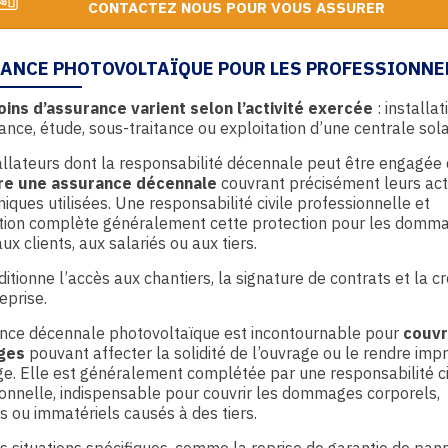
CONTACTEZ NOUS POUR VOUS ASSURER
ANCE PHOTOVOLTAÏQUE POUR LES PROFESSIONNE
ins d’assurance varient selon l’activité exercée
: installat
nce, étude, sous-traitance ou exploitation d’une centrale sola
allateurs dont la responsabilité décennale peut être engagée 
re une assurance décennale
couvrant précisément leurs acti
niques utilisées. Une responsabilité civile professionnelle et
ation complète généralement cette protection pour les domm
ux clients, aux salariés ou aux tiers.
ditionne l’accès aux chantiers, la signature de contrats et la cré
eprise.
ance décennale photovoltaïque est incontournable pour
couvr
ges
pouvant affecter la solidité de l’ouvrage ou le rendre imp
e. Elle est généralement complétée par une responsabilité ci
onnelle, indispensable pour couvrir les dommages corporels,
s ou immatériels causés à des tiers.