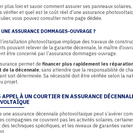
er plus loin et savoir comment assurer ses panneaux solaires,
s vérifier et quel est le coût réel d’une assurance photovolta
culier, vous pouvez consulter notre page dédiée.
L UNE ASSURANCE DOMMAGES-OUVRAGE ?
l’installation photovoltaïque implique des travaux de construc
ts pouvant relever de la garantie décennale, le maître d’ouv
nt être concerné par l’assurance dommages-ouvrage.
ssurance permet de
financer plus rapidement les réparatio
t de la décennale
, sans attendre que la responsabilité de ch
ant soit déterminée. Sa nécessité doit être vérifiée selon la na
u projet.
S APPEL À UN COURTIER EN ASSURANCE DÉCENNAL
VOLTAÏQUE
re une assurance décennale photovoltaïque peut s’avérer com
es compagnies ne couvrent pas les activités solaires, certaine
 des techniques spécifiques, et les niveaux de garanties varie
nt.