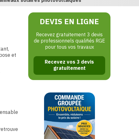
anneaux solaires photovoltaïques
DEVIS EN LIGNE
Recevez gratuitement 3 devis
de professionnels qualifiés RGE
pour tous vos travaux
ant,
 pose et
Recevez vos 3 devis
gratuitement
e
spensable
 retrouve