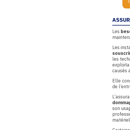
ASSUR
Les
beso
maintena
Les inst
souscri
les tech
exploit
causés a
Elle con
de l’entr
L’assur
domma
son usag
professi
matériel