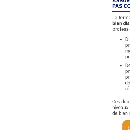
ASSUR
PAS C
Le terme
bien di
professi
D’
pr
ma
pe
De
pr
pr
do
ré
Ces deux
niveaux 
de bien 