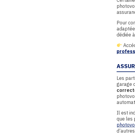
Certaine
photovol
assuranc
Pour com
adaptée
dédiée à
Accéde
profess
ASSUR
Les part
garage 
correc
photovol
automat
Il est i
que les 
photovo
d’autres