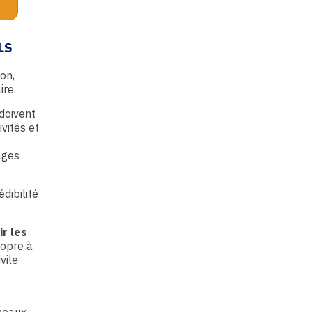
LS
ion,
ire.
doivent
vités et
ages
dibilité
ir les
ropre à
vile