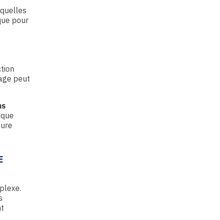
 quelles
ïque pour
tion
rage peut
ns
aque
ture
E
plexe.
s
nt