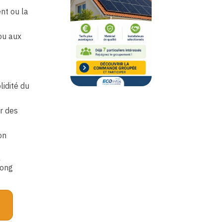
nt ou la
 ou aux
lidité du
r des
on
l
long