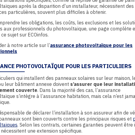
s situations spécifiques, comme la reprise de garantie de pa
taïques après la disparition d’un installateur, nécessitent des
es particulières, souvent plus difficiles à obtenir.
prendre les obligations, les coûts, les exclusions et les solut
s aux professionnels du photovoltaïque, une page complète e
 ce sujet sur ECOinfos.
r à notre article sur l’
assurance photovoltaïque pour les
ionnels
ANCE PHOTOVOLTAÏQUE POUR LES PARTICULIERS
iculiers qui installent des panneaux solaires sur leur maison, l
ou leur bâtiment annexe doivent
s’assurer que leur installat
tement couverte
. Dans la majorité des cas, l’assurance
taïque s’intègre à l’assurance habitation, mais cela n’est jama
ique.
ndispensable de déclarer l’installation à son assureur afin de vér
panneaux sont bien couverts contre les principaux risques et
ltaïques
. Selon les contrats, certaines garanties peuvent être 
 nécessitent une extension spécifique.