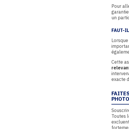
Pour all
garantie
un parti
FAUT-I
Lorsque 
importan
égaleme
Cette a
relevan
interven
exacte d
FAITE
PHOTO
Souscri
Toutes l
excluent
forteme