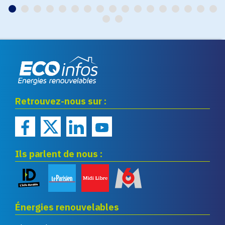
EN SAVOIR PLUS
Eco infos énergies
Retrouvez-nous sur :
renouvelables
Ils parlent de nous :
Énergies renouvelables