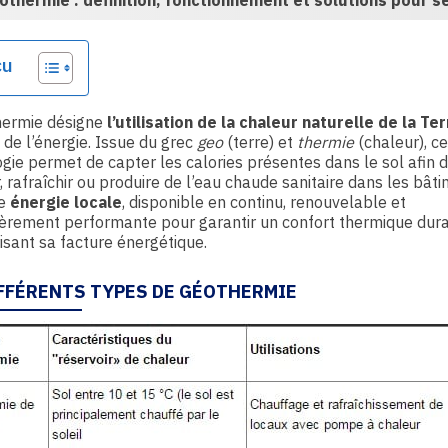
othermie : définition, fonctionnement et solutions pour s
çu
hermie désigne
l’utilisation de la chaleur naturelle de la Te
 de l’énergie. Issue du grec
geo
(terre) et
thermie
(chaleur), ce
gie permet de capter les calories présentes dans le sol afin 
, rafraîchir ou produire de l’eau chaude sanitaire dans les bâti
ne
énergie locale
, disponible en continu, renouvelable et
ièrement performante pour garantir un confort thermique dur
isant sa facture énergétique.
IFFÉRENTS TYPES DE GÉOTHERMIE