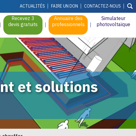
ACTUALITÉS
FAIRE UN DON
CONTACTEZ-NOUS
Recevez 3
Annuaire des
Simulateur
devis gratuits
professionnels
photovoltaïque
nt et solutions