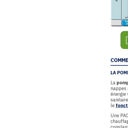
COMME
LA POM
La
pompe
nappes p
énergie 
sanitair
le
fonct
Une PAC
chauffag
constant