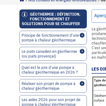
>
Nos conseils en énergies renouvelables
>
Gé
Homepage
GÉOTHERMIE : DÉFINITION,
Aper
FONCTIONNEMENT ET
SOLUTIONS POUR SE CHAUFFER
La géot
produire
Principe de fonctionnement d’une
technolo
pompe à chaleur géothermique
chauffer
C’est u
Le puits canadien en géothermie
particul
(ou puits provençal)
en maîtr
Quel est le prix d’une pompe à
LES D
chaleur géothermique en 2026 ?
Réaliser son projet de pompe à
chaleur géothermique
Les aides 2026 pour son projet de
pompe à chaleur géothermique