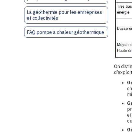
La géothermie pour les entreprises
et collectivités
FAQ pompe à chaleur géothermique
On disti
d’exploi
G
ch
mi
Gé
pr
et
ou
Gé