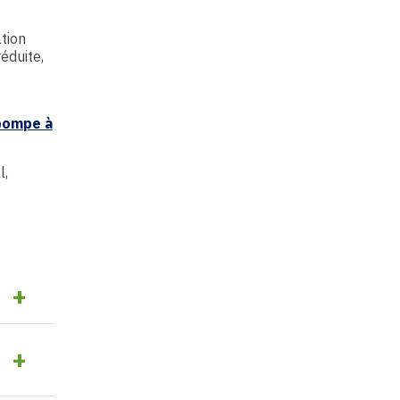
tion
éduite,
 pompe à
l,