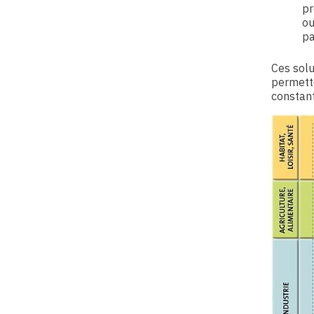
pr
ou
pa
Ces solu
permette
constant