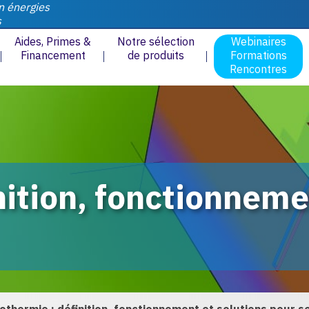
n énergies
s
Aides, Primes &
Notre sélection
Webinaires
Financement
de produits
Formations
Rencontres
nition, fonctionneme