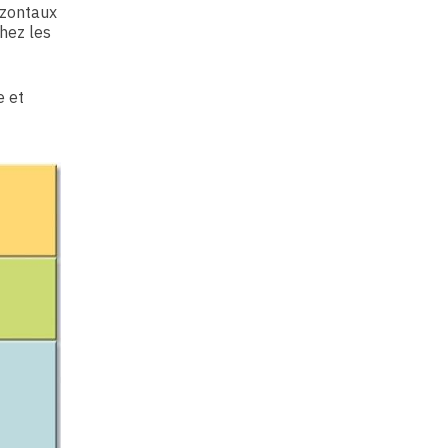
izontaux
chez les
e et