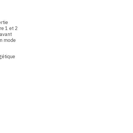
rtie
re 1 et 2
 avant
 en mode
gétique