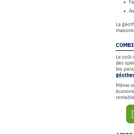
Fa
Ai
La géoth
maisons
COMBI
Le coût 
des spéc
les para
géothe
Même si 
économie
rentable