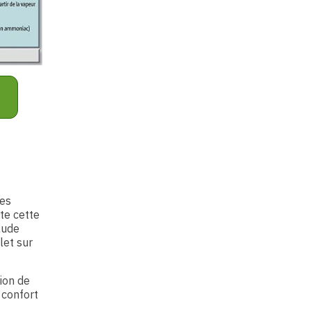
des
te cette
aude
let sur
ion de
 confort