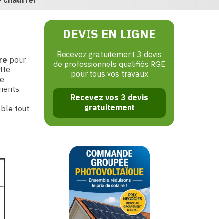
e chauffer
DEVIS EN LIGNE
Recevez gratuitement 3 devis
rre
pour
de professionnels qualifiés RGE
tte
pour tous vos travaux
de
ments.
Recevez vos 3 devis
gratuitement
able tout