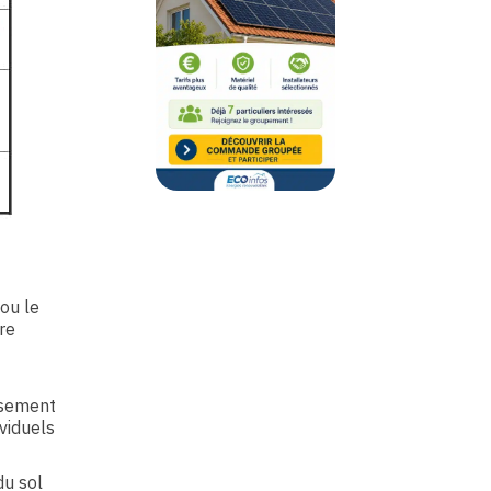
 ou le
re
ssement
viduels
du sol