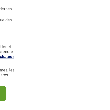
odernes
que des
ffer et
mprendre
 chaleur
èmes, les
 très