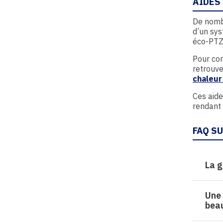
AIDES
De nombr
d’un sys
éco-PTZ
Pour conn
retrouve
chaleur
Ces aide
rendant 
FAQ S
La g
Une 
beau