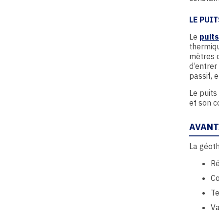
LE PUI
Le
puit
thermiqu
mètres d
d’entrer
passif, 
Le puits
et son c
AVANT
La géoth
Ré
Co
Te
Va