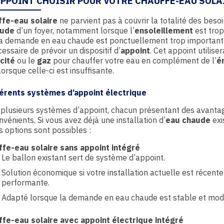
PPOINT
CHOISIR POUR VOTRE
CHAUFFE-EAU SOLA
ffe-eau solaire
ne parvient pas à couvrir la totalité des beso
aude
d’un foyer, notamment lorsque l’
ensoleillement
est trop
a demande en eau chaude est ponctuellement trop importante.
essaire de prévoir un dispositif d’
appoint
. Cet appoint utiliser
icité
ou le
gaz
pour chauffer votre eau en complément de l’
é
orsque celle-ci est insuffisante.
férents systèmes d’
appoint électrique
e plusieurs systèmes d’appoint, chacun présentant des avanta
nvénients. Si vous avez déjà une installation d’
eau chaude
exi
s options sont possibles :
fe-eau solaire sans appoint intégré
Le ballon existant sert de système d’appoint.
Solution économique si votre installation actuelle est récente
performante.
Adapté lorsque la demande en eau chaude est stable et mod
fe-eau solaire avec appoint électrique intégré