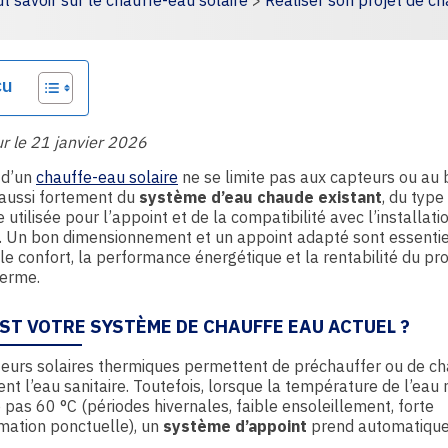
t savoir sur le chauffe-eau solaire
>
Réaliser son projet de ch
çu
ur le 21 janvier 2026
 d’un
chauffe-eau solaire
ne se limite pas aux capteurs ou au b
aussi fortement du
système d’eau chaude existant
, du type
e utilisée pour l’appoint et de la compatibilité avec l’installati
. Un bon dimensionnement et un appoint adapté sont essentie
 le confort, la performance énergétique et la rentabilité du pro
terme.
EST VOTRE SYSTÈME DE CHAUFFE EAU ACTUEL ?
eurs solaires thermiques permettent de préchauffer ou de ch
nt l’eau sanitaire. Toutefois, lorsque la température de l’eau 
pas 60 °C (périodes hivernales, faible ensoleillement, forte
ation ponctuelle), un
système d’appoint
prend automatique