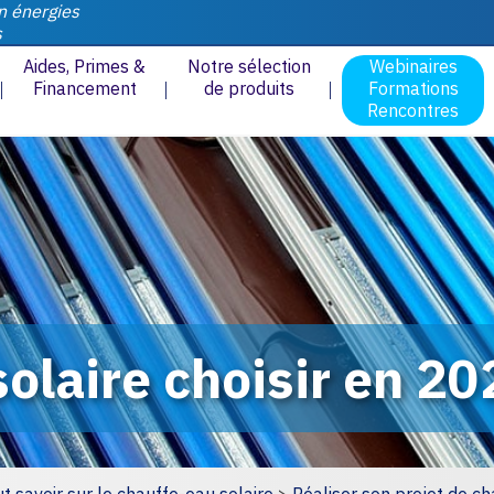
n énergies
s
Aides, Primes &
Notre sélection
Webinaires
Financement
de produits
Formations
Rencontres
olaire choisir en 20