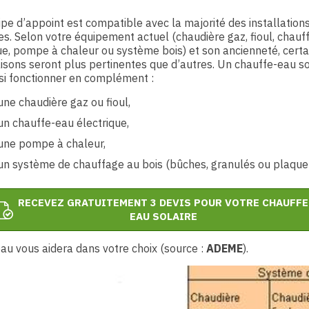
ipe d’appoint est compatible avec la majorité des installation
es. Selon votre équipement actuel (chaudière gaz, fioul, chauf
ue, pompe à chaleur ou système bois) et son ancienneté, certa
sons seront plus pertinentes que d’autres. Un chauffe-eau so
si fonctionner en complément :
une chaudière gaz ou fioul,
un chauffe-eau électrique,
une pompe à chaleur,
un système de chauffage au bois (bûches, granulés ou plaquet
RECEVEZ GRATUITEMENT 3 DEVIS POUR VOTRE CHAUFFE
EAU SOLAIRE
au vous aidera dans votre choix (source :
ADEME
).