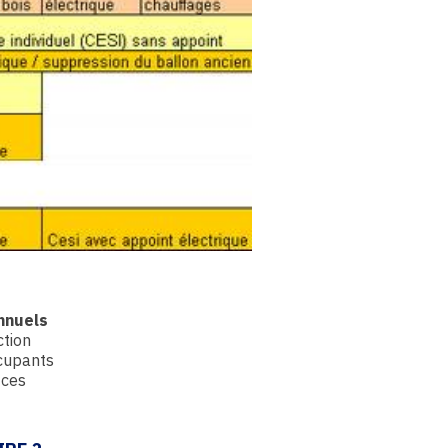
nnuels
ction
ccupants
ices