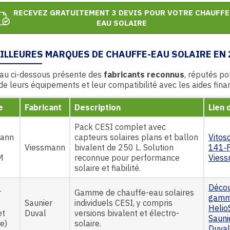
RECEVEZ GRATUITEMENT 3 DEVIS POUR VOTRE CHAUFFE
EAU SOLAIRE
EILLEURES MARQUES DE CHAUFFE-EAU SOLAIRE EN 
eau ci-dessous présente des
fabricants reconnus
, réputés po
é de leurs équipements et leur compatibilité avec les aides fina
e
Fabricant
Description
Lien 
Pack CESI complet avec
mann
capteurs solaires plans et ballon
Vitos
Viessmann
bivalent de 250 L. Solution
141‑
M
reconnue pour performance
Viess
solaire et fiabilité.
Décou
r
Gamme de chauffe-eau solaires
gam
Saunier
individuels CESI, y compris
Helio
et
Duval
versions bivalent et électro-
Sauni
e)
solaire.
Duval