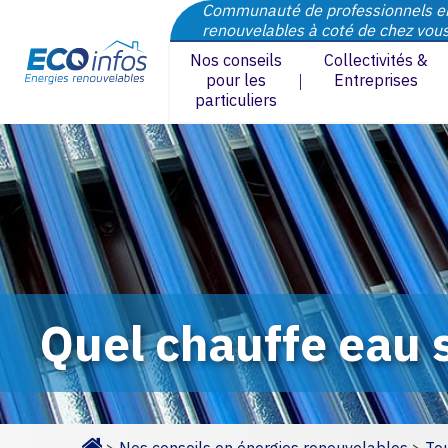
Communauté de professionnels e
renouvelables à coté de chez vou
Nos conseils
Collectivités &
pour les
Entreprises
particuliers
Quel chauffe eau s