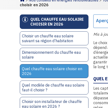
>
Nos conseils en énergies renouvelables
>
Tou
Homepage
choisir en 2026
QUEL CHAUFFE EAU SOLAIRE
Aper
CHOISIR EN 2026
Mis à jo
Choisir un chauffe eau solaire
suivant sa région d’habitation
Le choix
dépend 
Dimensionnement du chauffe eau
d’énergi
solaire
actuelle
garantir
le long 
Quel chauffe eau solaire choisir en
2026
QUEL 
Quel modèle de chauffe eau solaire
Les capt
faut-il choisir ?
totaleme
dépasse 
Choisir son installateur de chauffe
consomm
eau solaire en 2026 ?
relais.