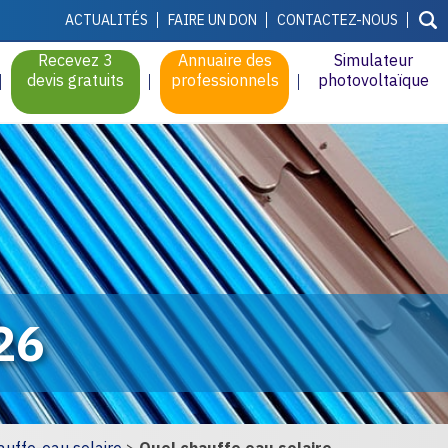
ACTUALITÉS
FAIRE UN DON
CONTACTEZ-NOUS
Recevez 3
Annuaire des
Simulateur
devis gratuits
professionnels
photovoltaïque
26