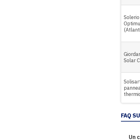
Solerio
Optim
(Atlant
Giorda
Solar 
Solisar
panne
thermi
FAQ S
Un c