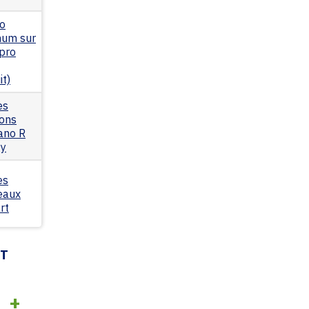
io
mum sur
pro
it)
es
ions
ano R
gy
es
eaux
rt
NT