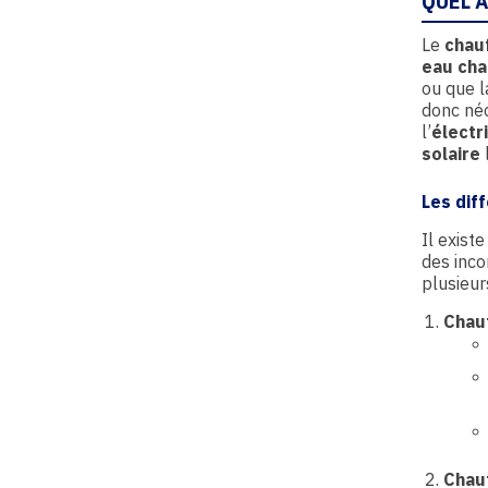
QUEL
A
Le
chau
eau ch
ou que l
donc néc
l’
électr
solaire
l
Les dif
Il exist
des inco
plusieur
Chauf
Chauf