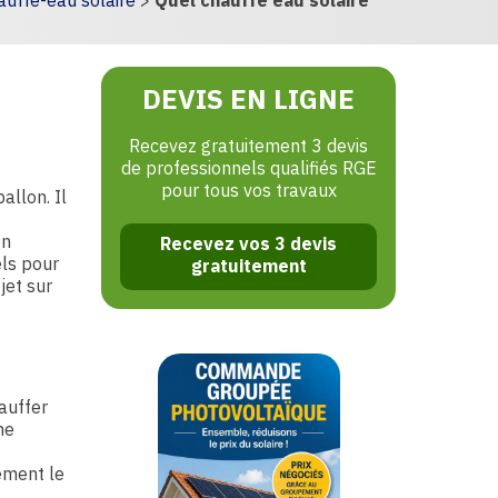
auffe-eau solaire
>
Quel chauffe eau solaire
DEVIS EN LIGNE
Recevez gratuitement 3 devis
de professionnels qualifiés RGE
pour tous vos travaux
allon. Il
on
Recevez vos 3 devis
ls pour
gratuitement
jet sur
auffer
ne
ment le