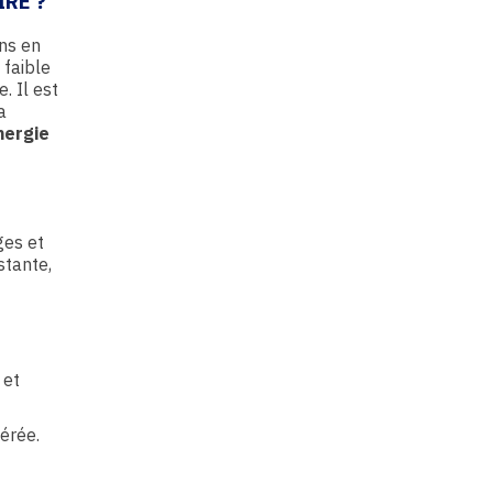
IRE
?
ins en
 faible
 Il est
a
nergie
ges et
stante,
 et
érée.