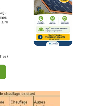
s
fage
ines
laire
tes).