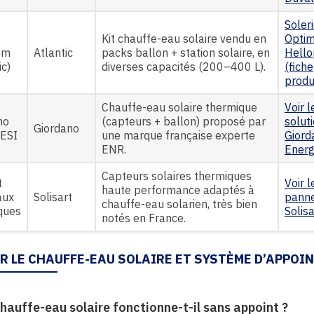
Soler
Kit chauffe-eau solaire vendu en
Opti
um
Atlantic
packs ballon + station solaire, en
Hello
ic)
diverses capacités (200–400 L).
(fiche
produ
Chauffe-eau solaire thermique
Voir l
no
(capteurs + ballon) proposé par
solut
Giordano
CESI
une marque française experte
Giord
ENR.
Ener
Capteurs solaires thermiques
t
Voir l
haute performance adaptés à
aux
Solisart
pann
chauffe-eau solarien, très bien
ques
Solisa
notés en France.
UR LE CHAUFFE-EAU SOLAIRE ET SYSTÈME D’APPOI
hauffe-eau solaire fonctionne-t-il sans appoint ?