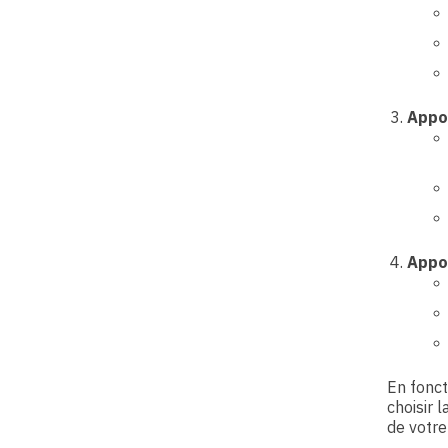
Appo
Appoi
En fonct
choisir 
de votre