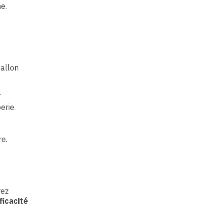
e.
ballon
.
erie.
re.
rez
ficacité