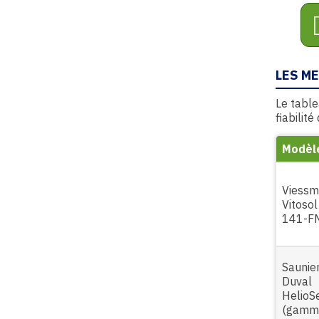
LES M
Le tabl
fiabilit
Modèl
Viess
Vitosol
141-F
Saunie
Duval
HelioS
(gamm