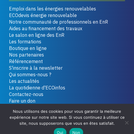
Emploi dans les énergies renouvelables
ECOdevis énergie renouvelable
Notre communauté de professionnels en EnR
Aides au financement des travaux
Le salon en ligne des EnR
Les formations
Boutique en ligne
Nos partenaires
Référencement
S'inscrire à la newsletter
Qui sommes-nous ?
Les actualités
La quotidienne d'ECOinfos
Contactez-nous
Faire un don
Nous utilisons des cookies pour vous garantir la meilleure
expérience sur notre site web. Si vous continuez à utiliser ce
Copyright 2026 - Tous droits réservés
Plan du site
site, nous supposerons que vous en êtes satisfait.
Mentions légales
Politique de confidentialité
Oui
Non