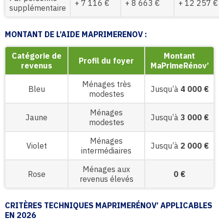
+ 7 116 €
+ 8 663 €
+ 12 257 €
supplémentaire
MONTANT DE L’AIDE MAPRIMERENOV :
Catégorie de
Montant
Profil du foyer
revenus
MaPrimeRénov’
Ménages très
Bleu
Jusqu’à
4 000 €
modestes
Ménages
Jaune
Jusqu’à
3 000 €
modestes
Ménages
Violet
Jusqu’à
2 000 €
intermédiaires
Ménages aux
Rose
0 €
revenus élevés
CRITÈRES TECHNIQUES MAPRIMERÉNOV’ APPLICABLES
EN 2026