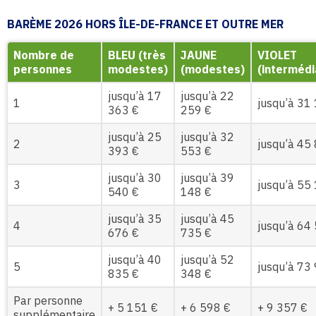
BARÈME 2026 HORS ÎLE-DE-FRANCE ET OUTRE MER
Nombre de
BLEU (très
JAUNE
VIOLET
personnes
modestes)
(modestes)
(intermédi
jusqu’à 17
jusqu’à 22
1
jusqu’à 31
363 €
259 €
jusqu’à 25
jusqu’à 32
2
jusqu’à 45
393 €
553 €
jusqu’à 30
jusqu’à 39
3
jusqu’à 55
540 €
148 €
jusqu’à 35
jusqu’à 45
4
jusqu’à 64
676 €
735 €
jusqu’à 40
jusqu’à 52
5
jusqu’à 73
835 €
348 €
Par personne
+ 5 151 €
+ 6 598 €
+ 9 357 €
supplémentaire