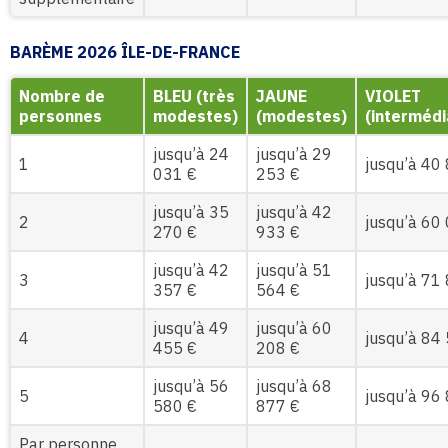
BARÈME 2026 ÎLE-DE-FRANCE
Nombre de
BLEU (très
JAUNE
VIOLET
personnes
modestes)
(modestes)
(intermédi
jusqu’à 24
jusqu’à 29
1
jusqu’à 40
031 €
253 €
jusqu’à 35
jusqu’à 42
2
jusqu’à 60
270 €
933 €
jusqu’à 42
jusqu’à 51
3
jusqu’à 71
357 €
564 €
jusqu’à 49
jusqu’à 60
4
jusqu’à 84
455 €
208 €
jusqu’à 56
jusqu’à 68
5
jusqu’à 96
580 €
877 €
Par personne