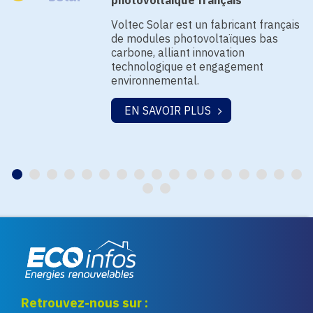
photovoltaïque français
Voltec Solar est un fabricant français
de modules photovoltaïques bas
carbone, alliant innovation
technologique et engagement
environnemental.
EN SAVOIR PLUS
Eco infos énergies
Retrouvez-nous sur :
renouvelables