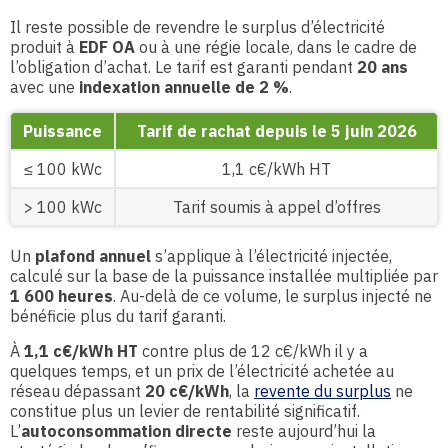
Il reste possible de revendre le surplus d’électricité
produit à
EDF OA
ou à une régie locale, dans le cadre de
l’obligation d’achat. Le tarif est garanti pendant
20 ans
avec une
indexation annuelle de 2 %
.
Puissance
Tarif de rachat depuis le 5 juin 2026
≤ 100 kWc
1,1 c€/kWh HT
> 100 kWc
Tarif soumis à appel d’offres
Un
plafond annuel
s’applique à l’électricité injectée,
calculé sur la base de la puissance installée multipliée par
1 600 heures
. Au-delà de ce volume, le surplus injecté ne
bénéficie plus du tarif garanti.
À
1,1 c€/kWh HT
contre plus de 12 c€/kWh il y a
quelques temps, et un prix de l’électricité achetée au
réseau dépassant
20 c€/kWh
, la
revente du surplus
ne
constitue plus un levier de rentabilité significatif.
L’
autoconsommation directe
reste aujourd’hui la