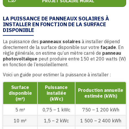
PROJET SOLAIRE MURAL
LA PUISSANCE DE PANNEAUX SOLAIRES À
INSTALLER EN FONCTION DE LA SURFACE
DISPONIBLE
La puissance des
panneaux solaires
à installer dépend
directement de la surface disponible sur votre
façade
. En
règle générale, on estime qu’un mètre carré de
panneau
photovoltaïque
peut produire entre 150 et 200 watts (W)
en fonction de l’ensoleillement.
Voici un guide pour estimer la puissance à installer :
Surface
Puissance
Production annuelle
disponible
installée
estimée (kWh)
(m²)
(kWc)
5 m²
0,75 – 1 kWc
750 – 1 200 kWh
10 m²
1,5 – 2 kWc
1 500 – 2 400 kWh