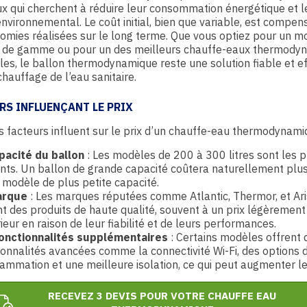
x qui cherchent à réduire leur consommation énergétique et l
nvironnemental. Le coût initial, bien que variable, est compen
omies réalisées sur le long terme. Que vous optiez pour un m
e de gamme ou pour un des meilleurs chauffe-eaux thermody
les, le ballon thermodynamique reste une solution fiable et e
chauffage de l’eau sanitaire.
RS INFLUENÇANT LE PRIX
s facteurs influent sur le prix d’un chauffe-eau thermodynami
pacité du ballon
: Les modèles de 200 à 300 litres sont les p
nts. Un ballon de grande capacité coûtera naturellement plu
 modèle de plus petite capacité.
arque
: Les marques réputées comme Atlantic, Thermor, et Ar
nt des produits de haute qualité, souvent à un prix légèrement
ieur en raison de leur fiabilité et de leurs performances.
onctionnalités supplémentaires
: Certains modèles offrent 
ionnalités avancées comme la connectivité Wi-Fi, des options 
ammation et une meilleure isolation, ce qui peut augmenter le 
RECEVEZ 3 DEVIS POUR VOTRE CHAUFFE EAU