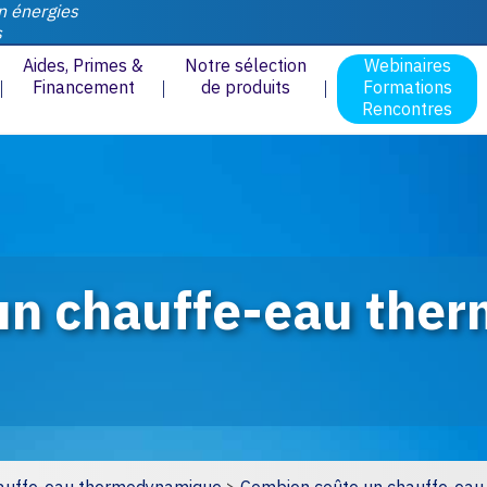
n énergies
s
Aides, Primes &
Notre sélection
Webinaires
Financement
de produits
Formations
Rencontres
d’un chauffe-eau th