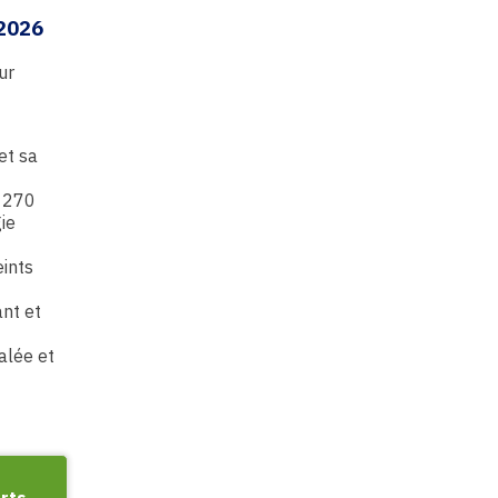
2026
ur
et sa
e 270
ie
eints
ant et
alée et