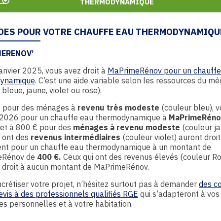
THERMODYNAMIQUE
IDES POUR VOTRE CHAUFFE EAU THERMODYNAMIQU
ERENOV’
anvier 2025, vous avez droit à
MaPrimeRénov pour un chauffe
dynamique
. C’est une aide variable selon les ressources du m
 bleue, jaune, violet ou rose).
t, pour des ménages à
revenu très modeste
(couleur bleu), 
n 2026 pour un chauffe eau thermodynamique à
MaPrimeRéno
 et à 800 € pour des
ménages à revenu modeste
(couleur j
i ont des
revenus intermédiaires
(couleur violet) auront droit
nt pour un chauffe eau thermodynamique à un montant de
eRénov de
400 €.
Ceux qui ont des revenus élevés (couleur R
t droit à aucun montant de MaPrimeRénov.
crétiser votre projet, n’hésitez surtout pas à demander
des co
evis à des professionnels qualifiés RGE
qui s’adapteront à vos
 personnelles et à votre habitation.