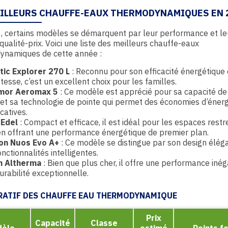
EILLEURS CHAUFFE-EAUX THERMODYNAMIQUES EN 
, certains modèles se démarquent par leur performance et le
qualité-prix. Voici une liste des meilleurs chauffe-eaux
ynamiques de cette année :
tic Explorer 270 L
: Reconnu pour son efficacité énergétique 
tesse, c’est un excellent choix pour les familles.
mor Aeromax 5
: Ce modèle est apprécié pour sa capacité d
s et sa technologie de pointe qui permet des économies d’énerg
icatives.
 Edel
: Compact et efficace, il est idéal pour les espaces restr
en offrant une performance énergétique de premier plan.
ton Nuos Evo A+
: Ce modèle se distingue par son design élég
onctionnalités intelligentes.
n Altherma
: Bien que plus cher, il offre une performance inég
urabilité exceptionnelle.
ATIF DES CHAUFFE EAU THERMODYNAMIQUE
Prix
Capacité
Classe