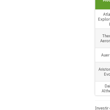
Mod
Atla
Explor
The
Aero
Auer
Aristo
Evo
Dai
Alth
Investir