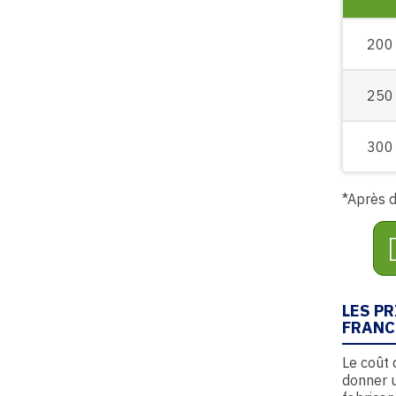
200
250
300
*Après d
LES P
FRANC
Le coût
donner u