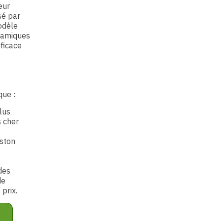
eur
sé par
odèle
namiques
fficace
que :
lus
s cher
iston
des
de
prix.