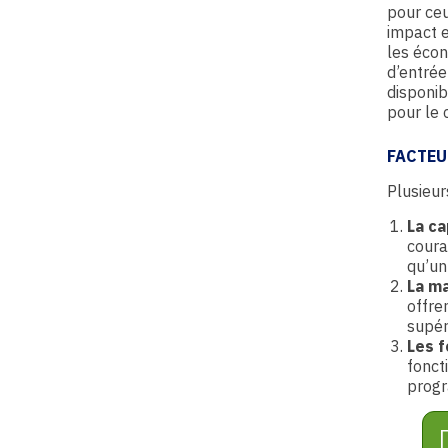
pour ceu
impact e
les écon
d’entré
disponib
pour le 
FACTEU
Plusieur
La ca
coura
qu’un
La m
offre
supér
Les f
fonct
progr