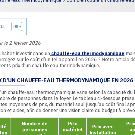
auffe-eau thermodynamique
>
Combien coûte un chauffe-eau
çu
ur le 2 février 2026
haitez investir dans un
chauffe-eau thermodynamique
mais
errogez sur le coût d’un tel appareil en 2026 ? Notre article dé
érents prix d’un chauffe eau thermodynamique.
IX D’UN CHAUFFE-EAU THERMODYNAMIQUE EN 2026
d’un chauffe-eau thermodynamique varie selon la capacité du 
mbre de personnes dans le foyer. Le tableau ci-dessous prése
tes moyennes de prix, du matériel seul jusqu’au coût final ap
tion et aides, afin de donner une vision claire du budget à prévoi
Nombre de
Prix
Prix
ité
Prix avec
personnes
matériel
ap
lon
installation