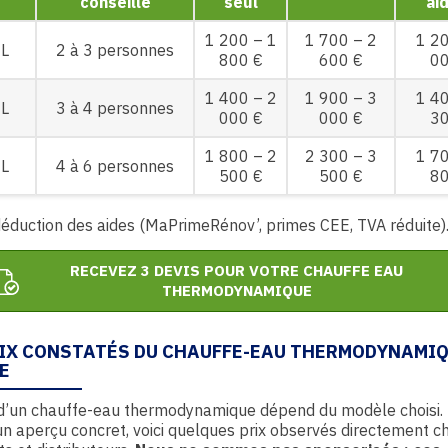
conseillé
seul
ai
1 200 – 1
1 700 – 2
1 20
 L
2 à 3 personnes
800 €
600 €
00
1 400 – 2
1 900 – 3
1 40
 L
3 à 4 personnes
000 €
000 €
30
1 800 – 2
2 300 – 3
1 70
 L
4 à 6 personnes
500 €
500 €
80
éduction des aides (MaPrimeRénov’, primes CEE, TVA réduite)
RECEVEZ 3 DEVIS POUR VOTRE CHAUFFE EAU
THERMODYNAMIQUE
RIX CONSTATÉS DU CHAUFFE-EAU THERMODYNAMIQ
E
 d’un chauffe-eau thermodynamique dépend du modèle choisi.
n aperçu concret, voici quelques prix observés directement c