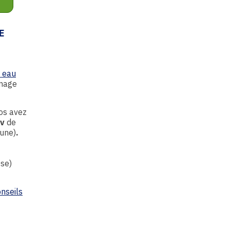
E
 eau
énage
vos avez
v
de
aune)
.
ose)
nseils