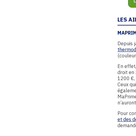
LES A
MAPRIM
Depuis j
thermo
(couleur
En effe
droit e
1200 €,
Ceux qu
égaleme
MaPrim
n’auron
Pour con
et des d
demandes