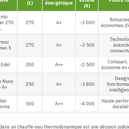
èle
estimé
Points f
(L)
énergétique
(€)
ntic
Robustes
er 270
270
A+
~3 000
économies d’
L
Technolo
rmor
270
A+
~3 500
avancé
max 5
connectiv
Compact, 
 Edel
200
A++
~2 500
économe en 
Design
n Nuos
250
A+
~3 800
fonctionna
 A+
intellige
kin
Haute perfo
300
A++
~4 000
erma
durabili
 dans un chauffe-eau thermodynamique est une décision judic