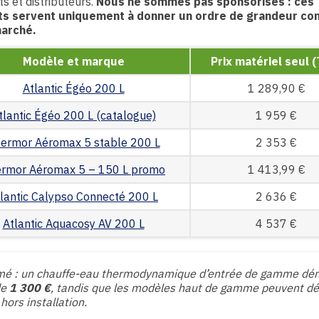
ts et distributeurs.
Nous ne sommes pas sponsorisés : ces
s servent uniquement à donner un ordre de grandeur co
marché.
Modèle et marque
Prix matériel seul 
Atlantic Égéo 200 L
1 289,90 €
tlantic Égéo 200 L (catalogue)
1 959 €
ermor Aéromax 5 stable 200 L
2 353 €
rmor Aéromax 5 – 150 L promo
1 413,99 €
lantic Calypso Connecté 200 L
2 636 €
Atlantic Aquacosy AV 200 L
4 537 €
mé : un chauffe-eau thermodynamique d’entrée de gamme dé
de
1 300 €
, tandis que les modèles haut de gamme peuvent d
hors installation.