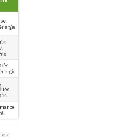
orts
se,
énergie
gie
e,
ité
très
énergie
,
lités
ntes
rmance,
té
ieuse