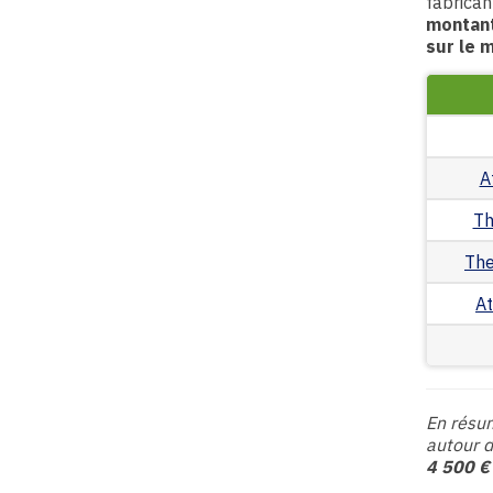
fabrican
montant
sur le 
A
Th
The
At
En résu
autour 
4 500 €