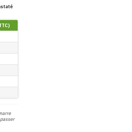
nstaté
(TTC)
marre
épasser