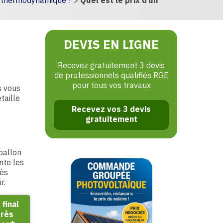
 thermodynamique ?
>
Quel est le prix d’un
DEVIS EN LIGNE
Recevez gratuitement 3 devis
de professionnels qualifiés RGE
pour tous vos travaux
 vous
taille
Recevez vos 3 devis
gratuitement
ballon
nte les
rès
r.
 final
rès