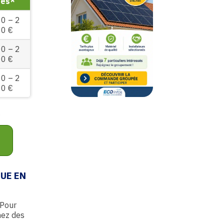
des*
0 – 2
0 €
0 – 2
0 €
0 – 2
0 €
.
UE EN
 Pour
hez des