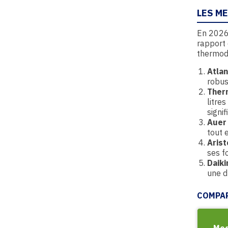
LES M
En 2026
rapport 
thermod
Atlan
robus
Ther
litre
signif
Auer
tout 
Aris
ses f
Daiki
une d
COMPAR