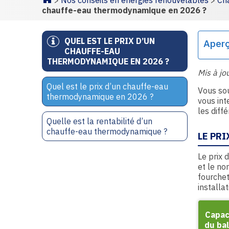
>
Nos conseils en énergies renouvelables
>
Ch
Homepage
chauffe-eau thermodynamique en 2026 ?
QUEL EST LE PRIX D’UN
Aper
CHAUFFE-EAU
THERMODYNAMIQUE EN 2026 ?
Mis à jo
Quel est le prix d’un chauffe-eau
Vous sou
thermodynamique en 2026 ?
vous int
les diff
Quelle est la rentabilité d’un
chauffe-eau thermodynamique ?
LE PR
Le prix 
et le no
fourchet
installa
Capac
du bal