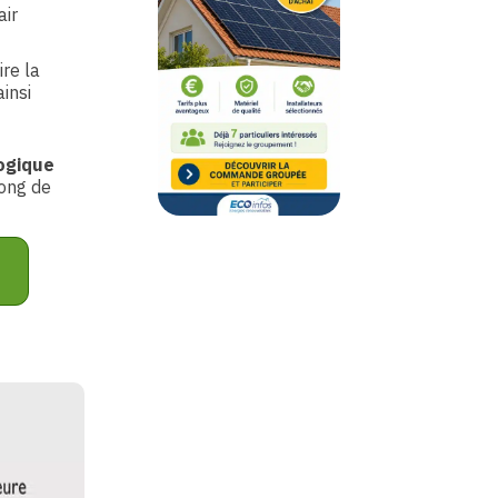
air
ire la
ainsi
ogique
long de