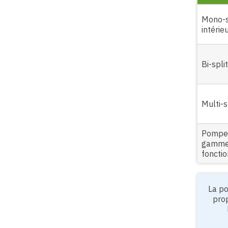
Mono-sp
intérie
Bi-spli
Multi-s
Pompe 
gamme
foncti
La po
prop