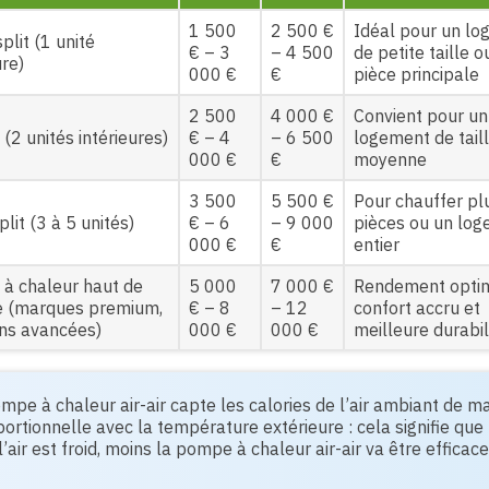
1 500
2 500 €
Idéal pour un l
lit (1 unité
€ – 3
– 4 500
de petite taille 
ure)
000 €
€
pièce principale
2 500
4 000 €
Convient pour un
t (2 unités intérieures)
€ – 4
– 6 500
logement de tail
000 €
€
moyenne
3 500
5 500 €
Pour chauffer pl
plit (3 à 5 unités)
€ – 6
– 9 000
pièces ou un lo
000 €
€
entier
à chaleur haut de
5 000
7 000 €
Rendement optim
 (marques premium,
€ – 8
– 12
confort accru et
ons avancées)
000 €
000 €
meilleure durabil
mpe à chaleur air-air capte les calories de l’air ambiant de m
ortionnelle avec la température extérieure : cela signifie que
l’air est froid, moins la pompe à chaleur air-air va être efficace