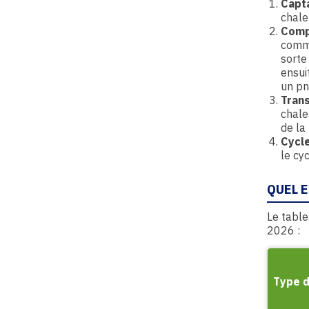
Capta
chaleu
Comp
comme
sorte
ensui
un pn
Trans
chaleu
de la 
Cycle
le cy
QUEL E
Le table
2026 :
Type d