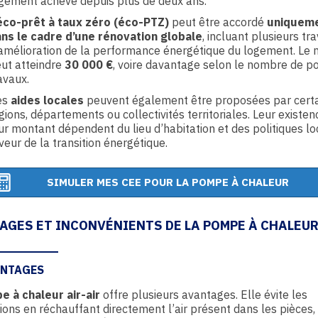
gement achevé depuis plus de deux ans.
éco-prêt à taux zéro (éco-PTZ)
peut être accordé
uniquem
ns le cadre d’une rénovation globale
, incluant plusieurs tr
amélioration de la performance énergétique du logement. Le
ut atteindre
30 000 €
, voire davantage selon le nombre de p
avaux.
es
aides locales
peuvent également être proposées par cert
gions, départements ou collectivités territoriales. Leur existen
ur montant dépendent du lieu d’habitation et des politiques lo
veur de la transition énergétique.
SIMULER MES CEE POUR LA POMPE À CHALEUR
AGES ET INCONVÉNIENTS DE LA POMPE À CHALEUR
ANTAGES
 à chaleur air-air
offre plusieurs avantages. Elle évite les
ions en réchauffant directement l’air présent dans les pièces,