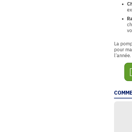
Ch
ex
Ra
ch
vo
La pompe
pour mai
l’année.
COMME