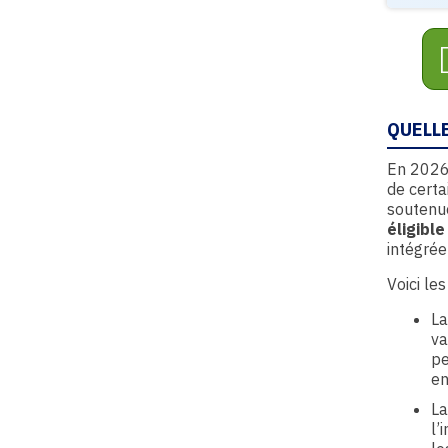
QUELLE
En 2026,
de cert
soutenu
éligibl
intégrée
Voici le
L
va
pe
e
L
l’