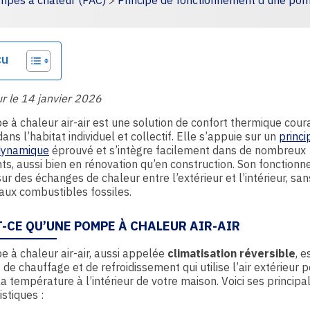
mpes à chaleur (PAC)
>
Principe de fonctionnement d’une po
çu
ur le 14 janvier 2026
 à chaleur air-air est une solution de confort thermique co
dans l’habitat individuel et collectif. Elle s’appuie sur un
princi
dynamique
éprouvé et s’intègre facilement dans de nombreux
s, aussi bien en rénovation qu’en construction. Son fonction
ur des échanges de chaleur entre l’extérieur et l’intérieur, san
aux combustibles fossiles.
T-CE QU’UNE POMPE À CHALEUR AIR-AIR
 à chaleur air-air, aussi appelée
climatisation réversible
, e
de chauffage et de refroidissement qui utilise l’air extérieur 
la température à l’intérieur de votre maison. Voici ses principa
istiques :