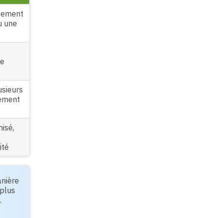
ogement
ou une
le
usieurs
gement
isé,
ité
anière
 plus
.