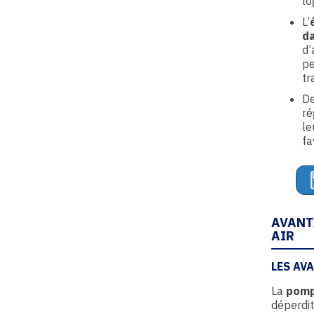
lo
L’
da
d’
pe
tr
D
ré
le
fa
AVANT
AIR
LES AV
La
pompe
déperdit