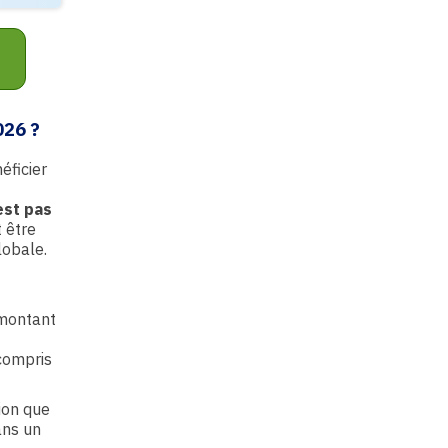
026 ?
éficier
est pas
t être
lobale.
 montant
compris
ion que
ans un