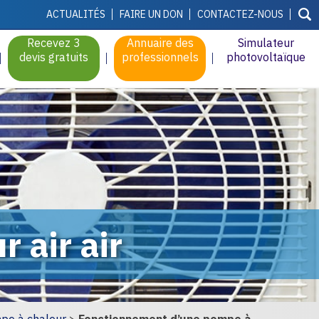
ACTUALITÉS
FAIRE UN DON
CONTACTEZ-NOUS
Recevez 3
Annuaire des
Simulateur
devis gratuits
professionnels
photovoltaïque
 air air