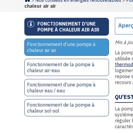
>
Nos conseils en énergies renouvelables
>
Po
Homepage
chaleur air air
FONCTIONNEMENT D’UNE
Aper
POMPE À CHALEUR AIR AIR
Mis à jo
Fonctionnement d’une pompe à
chaleur air air
La pompe
utilisée 
Fonctionnement de la pompe à
thermo
chaleur air-eau
logement
repose s
recours 
Fonctionnement d’une pompe à
chaleur eau / eau
QU’ES
Fonctionnement de la pompe à
La pompe
chaleur sol-sol
système 
réguler 
caractér