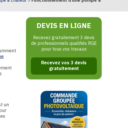
mpe à chaleur
>
Fonctionnement d’une pompe à
DEVIS EN LIGNE
Recevez gratuitement 3 devis
de professionnels qualifiés RGE
pour tous vos travaux
uramment
pe
Recevez vos 3 devis
nement
gratuitement
s
st un
pour
les