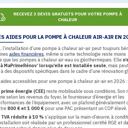
RECEVEZ 3 DEVIS GRATUITS POUR VOTRE POMPE À
CHALEUR
S AIDES POUR LA POMPE À CHALEUR AIR-AIR EN 2
 l’installation d’une pompe à chaleur air-air peut toujours bén
aines
aides financières
, même si cette technologie reste moins
e que les pompes à chaleur air-eau ou géothermiques. Elle
n’
e à MaPrimeRénov’ lorsqu’elle est installée seule
, mais peu
 à des dispositifs spécifiques dans le cadre d’une rénovation g
s aides accessibles pour une pompe à chaleur air-air en 2026 :
a
prime énergie (CEE)
reste mobilisable sous conditions. Son
rie selon les revenus du foyer, le fournisseur d’énergie et les
rformances de l’équipement, avec un plafond généralement 
ntre
800 € et 1 000 €
pour une PAC présentant un COP élevé.
a
TVA réduite à 10 %
s’applique sur la main-d’œuvre, à condit
installation soit réalisée par un professionnel certifié RGE et d