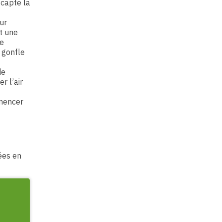
 capte la
ur
st une
se
 gonfle
de
r l’air
mmencer
ées en