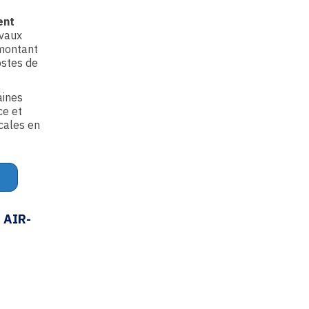
ent
avaux
 montant
ostes de
aines
ce et
cales en
 AIR-