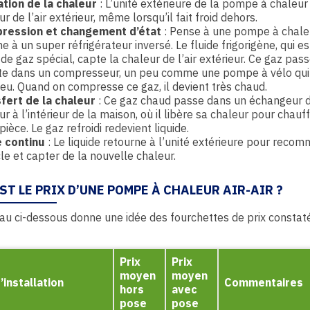
tion de la chaleur
: L’unité extérieure de la pompe à chaleur
r de l’air extérieur, même lorsqu’il fait froid dehors.
ression et changement d’état
: Pense à une pompe à chale
 à un super réfrigérateur inversé. Le fluide frigorigène, qui e
 de gaz spécial, capte la chaleur de l’air extérieur. Ce gaz pas
te dans un compresseur, un peu comme une pompe à vélo qui
eu. Quand on compresse ce gaz, il devient très chaud.
fert de la chaleur
: Ce gaz chaud passe dans un échangeur 
r à l’intérieur de la maison, où il libère sa chaleur pour chauffe
pièce. Le gaz refroidi redevient liquide.
 continu
: Le liquide retourne à l’unité extérieure pour reco
cle et capter de la nouvelle chaleur.
ST LE PRIX D’UNE POMPE À CHALEUR AIR-AIR ?
au ci-dessous donne une idée des fourchettes de prix constat
Prix
Prix
moyen
moyen
’installation
Commentaires
hors
avec
pose
pose