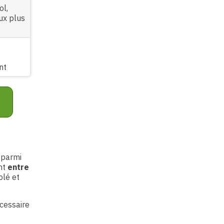
ol,
ux plus
nt
 parmi
ent
entre
olé et
cessaire