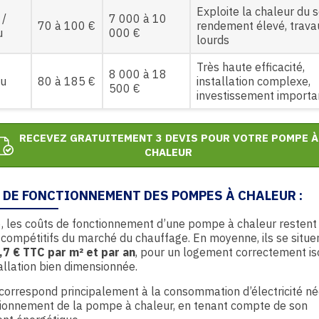
Exploite la chaleur du s
 /
7 000 à 10
70 à 100 €
rendement élevé, trava
u
000 €
lourds
Très haute efficacité,
8 000 à 18
au
80 à 185 €
installation complexe,
500 €
investissement importa
RECEVEZ GRATUITEMENT 3 DEVIS POUR VOTRE POMPE À
CHALEUR
 DE FONCTIONNEMENT DES POMPES À CHALEUR :
, les coûts de fonctionnement d’une pompe à chaleur restent
 compétitifs du marché du chauffage. En moyenne, ils se situ
,7 € TTC par m² et par an
, pour un logement correctement is
allation bien dimensionnée.
correspond principalement à la consommation d’électricité né
tionnement de la pompe à chaleur, en tenant compte de son