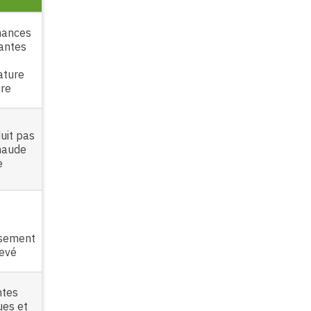
mances
antes
ature
ure
uit pas
haude
e
ssement
levé
ntes
ues et