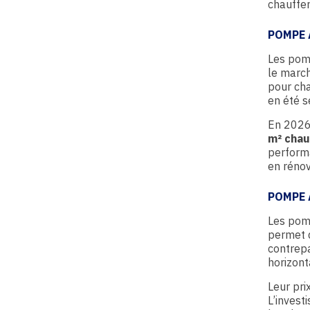
chauffer,
POMPE 
Les pomp
le march
pour cha
en été s
En 2026
m² chau
performa
en rénov
POMPE 
Les pomp
permet d
contrepa
horizont
Leur pri
L’invest