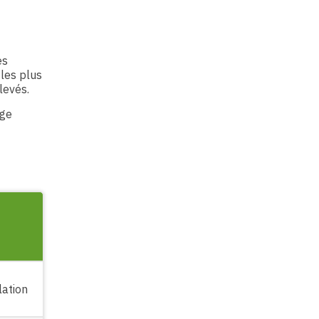
es
 les plus
levés.
rge
lation