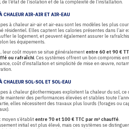
 de l’état de l’isolation et de la complexité de l’installation.
À CHALEUR AIR-AIR ET AIR-EAU
es à chaleur air-air et air-eau sont les modèles les plus cour
é résidentiel. Elles captent les calories présentes dans l’air e
uffer le logement, et peuvent également assurer le rafraîch
elon les équipements.
, leur coût moyen se situe généralement
entre 60 et 90 € T
ffé ou rafraîchi
. Ces systèmes offrent un bon compromis ent
nce, coût d’installation et simplicité de mise en œuvre, not
ation.
À CHALEUR SOL-SOL ET SOL-EAU
es à chaleur géothermiques exploitent la chaleur du sol, ce q
e maintenir des performances élevées et stables toute l’ann
rtie, elles nécessitent des travaux plus lourds (forages ou c
aux).
x moyen s’établit
entre 70 et 100 € TTC par m² chauffé
.
issement initial est plus élevé, mais ces systèmes se distingue