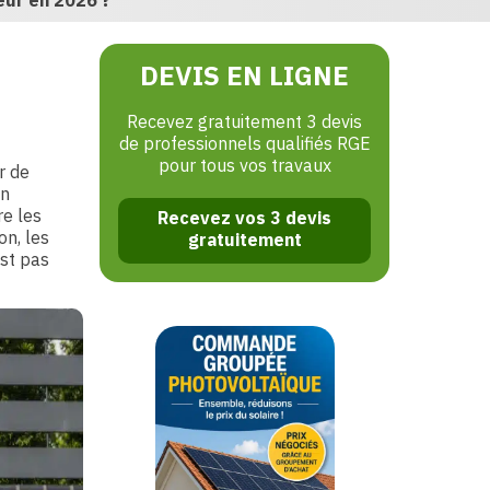
eur en 2026 ?
DEVIS EN LIGNE
Recevez gratuitement 3 devis
de professionnels qualifiés RGE
pour tous vos travaux
r de
en
re les
Recevez vos 3 devis
on, les
gratuitement
est pas