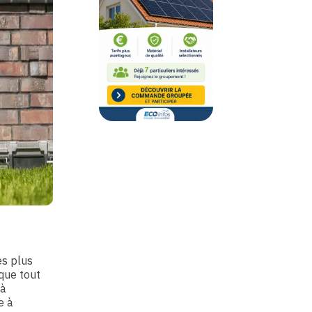
es plus
que tout
 à
e à