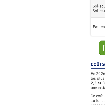
Sol-sol
Sol-ea
Eau-e
COÛTS
En 2026
les plus
2,3 et 3
une inst
Ce coût 
au fonc