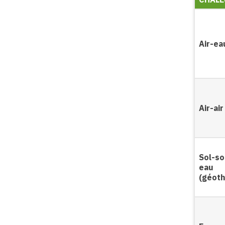
Air-ea
Air-air
Sol-sol
eau
(géoth