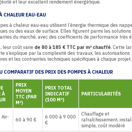
gévité et leur excellent rendement énergétique.
À CHALEUR EAU-EAU
es à chaleur eau-eau utilisent l’énergie thermique des napp
ues ou des eaux de surface. Elles figurent parmi les solutions
ntes du marché, avec des coefficients de performance très é
 leur coût varie
de 80 à 185 € TTC par m² chauffé
. Cette la
te s’explique par la complexité des travaux, les autorisations
res et les contraintes techniques spécifiques à chaque projet.
U COMPARATIF DES PRIX DES POMPES À CHALEUR
PRIX
DE
PRIX TOTAL
MOYEN
 À
INDICATIF
PARTICULARITÉS
TTC (PAR
UR
(100 M²)
M²)
Chauffage et
/ Air-
6 000 à 9 000
60 à 90 €
rafraîchissement, instal
€
simple, coût modéré