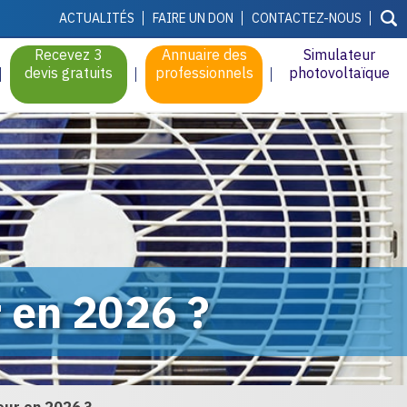
ACTUALITÉS
FAIRE UN DON
CONTACTEZ-NOUS
Recevez 3
Annuaire des
Simulateur
devis gratuits
professionnels
photovoltaïque
r en 2026 ?