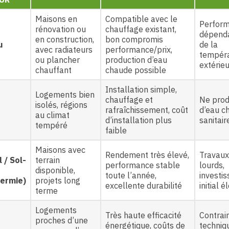
Maisons en
Compatible avec le
Perfor
rénovation ou
chauffage existant,
dépend
en construction,
bon compromis
u
de la
avec radiateurs
performance/prix,
tempér
ou plancher
production d’eau
extérie
chauffant
chaude possible
Installation simple,
Logements bien
chauffage et
Ne prod
isolés, régions
rafraîchissement, coût
d’eau c
au climat
d’installation plus
sanitair
tempéré
faible
Maisons avec
Rendement très élevé,
Travaux
 / Sol-
terrain
performance stable
lourds,
disponible,
toute l’année,
investi
ermie)
projets long
excellente durabilité
initial é
terme
Logements
Très haute efficacité
Contrai
proches d’une
énergétique, coûts de
techniq