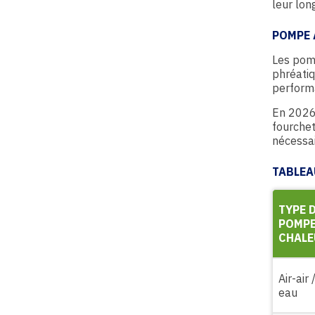
leur lon
POMPE 
Les pomp
phréatiq
performa
En 2026,
fourchet
nécessai
TABLEA
TYPE 
POMPE
CHALE
Air-air 
eau