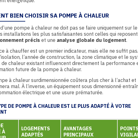
nt énergétique.
NT BIEN CHOISIR SA POMPE À CHALEUR
 d’une pompe à chaleur ne doit pas se faire uniquement sur le 
s installations les plus satisfaisantes sont celles qui reposent
onnement précis
et une
analyse globale du logement
.
ce à chauffer est un premier indicateur, mais elle ne suffit pas
’isolation, l’année de construction, la zone climatique et le s
n de chaleur existant influencent directement la performance e
ation future de la pompe à chaleur.
e à chaleur surdimensionnée coûtera plus cher à l’achat et
nera mal. À l’inverse, un équipement sous dimensionné entraî
ommation électrique et une usure prématurée.
YPE DE POMPE À CHALEUR EST LE PLUS ADAPTÉ À VOTRE
ENT
DE
LOGEMENTS
AVANTAGES
POINTS
 À
ADAPTÉS
PRINCIPAUX
VIGILA
UR