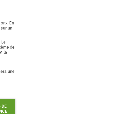
prix. En
 sur un
. Le
ystème de
t la
nera une
 DE
NCE