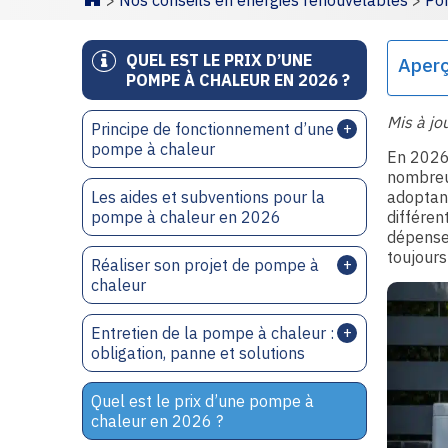
>
Nos conseils en énergies renouvelables
>
Po
Homepage
QUEL EST LE PRIX D’UNE
Aper
POMPE À CHALEUR EN 2026 ?
Mis à jo
Principe de fonctionnement d’une
pompe à chaleur
En 2026,
nombreux
Les aides et subventions pour la
adoptant
pompe à chaleur en 2026
différen
dépenses
toujours 
Réaliser son projet de pompe à
chaleur
Entretien de la pompe à chaleur :
obligation, panne et solutions
Quel est le prix d’une pompe à
chaleur en 2026 ?