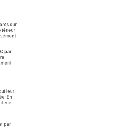
ants sur
xtérieur
issement
TC par
re
amment
ui leur
ée. En
apteurs
nt par