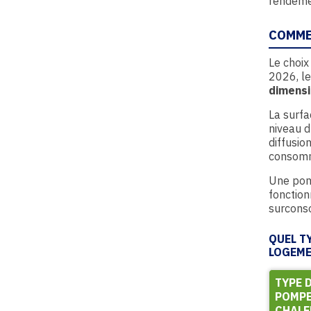
rendeme
COMME
Le choix
2026, le
dimensi
La surfa
niveau d
diffusio
consomm
Une pomp
fonction
surcons
QUEL T
LOGEM
TYPE 
POMPE
CHALE