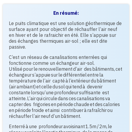
En résumé:
Le puits climatique est une solution géothermique de
surface ayant pour objectif de réchauffer l’air neuf
en hiver et de le rafraichir en été. Elle s’appuie sur
des échanges thermiques air-sol ; elle est dite
passive.
C’est un réseau de canalisations enterrées qui
fonctionne comme un échangeur air-sol.
Utilisé pour le renouvellement d’air des bâtiments, cet
échangeur s’appuie sur le différentiel entre la
température de l’air capté à l’extérieur du bâtiment
(air ambiant) et celle du sol qui tend à devenir
constante lorsqu’une profondeur suffisante est
atteinte. L’air qui circule dans ces canalisations va
capter des frigories en période chaude et des calories
en période froide et ainsi contribuer à rafraîchir ou
réchauffer l’air neuf d’un bâtiment.
Enterré à une profondeur avoisinant 1.5m / 2m, le