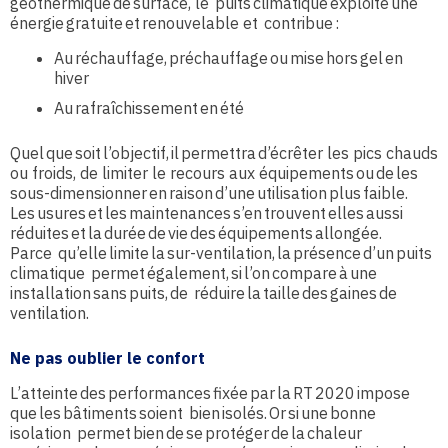
géothermique de surface, le puits climatique exploite une
énergie gratuite et renouvelable et contribue :
Au réchauffage, préchauffage ou mise hors gel en
hiver
Au rafraîchissement en été
Quel que soit l’objectif, il permettra d’écrêter les pics chauds
ou froids, de limiter le recours aux équipements ou de les
sous-dimensionner en raison d’une utilisation plus faible.
Les usures et les maintenances s’en trouvent elles aussi
réduites et la durée de vie des équipements allongée.
Parce qu’elle limite la sur-ventilation, la présence d’un puits
climatique permet également, si l’on compare à une
installation sans puits, de réduire la taille des gaines de
ventilation.
Ne pas oublier le confort
L’atteinte des performances fixée par la RT 2020 impose
que les bâtiments soient bien isolés. Or si une bonne
isolation permet bien de se protéger de la chaleur