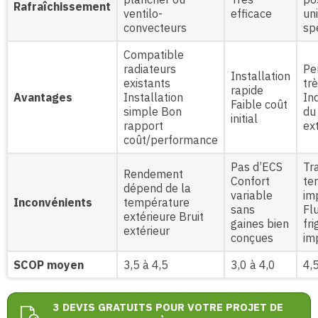
Rafraîchissement
ventilo-
efficace
un
convecteurs
sp
Compatible
radiateurs
Pe
Installation
existants
tr
rapide
Avantages
Installation
In
Faible coût
simple Bon
du
initial
rapport
ex
coût/performance
Pas d’ECS
Tr
Rendement
Confort
te
dépend de la
variable
im
Inconvénients
température
sans
Fl
extérieure Bruit
gaines bien
fr
extérieur
conçues
im
SCOP moyen
3,5 à 4,5
3,0 à 4,0
4,5
3 DEVIS GRATUITS POUR VOTRE PROJET DE