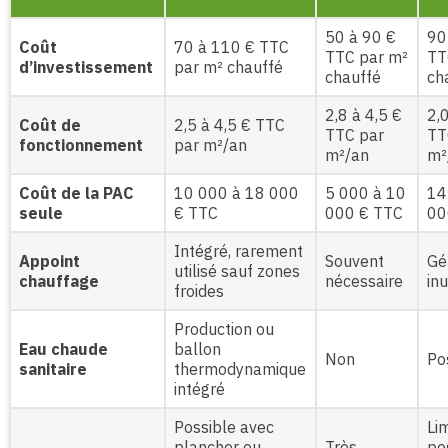
50 à 90 €
90
Coût
70 à 110 € TTC
TTC par m²
TT
d’investissement
par m² chauffé
chauffé
ch
2,8 à 4,5 €
2,0
Coût de
2,5 à 4,5 € TTC
TTC par
TT
fonctionnement
par m²/an
m²/an
m²
Coût de la PAC
10 000 à 18 000
5 000 à 10
14
seule
€ TTC
000 € TTC
00
Intégré, rarement
Appoint
Souvent
Gé
utilisé sauf zones
chauffage
nécessaire
inu
froides
Production ou
Eau chaude
ballon
Non
Po
sanitaire
thermodynamique
intégré
Possible avec
Lim
plancher ou
Très
po