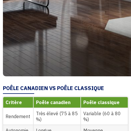
POÊLE CANADIEN VS POÊLE CLASSIQUE
Critère
Poêle canadien
Poêle classique
Très élevé (75 à 85
Variable (60 à 80
Rendement
%)
%)
Autonomie
Longue
Moyenne