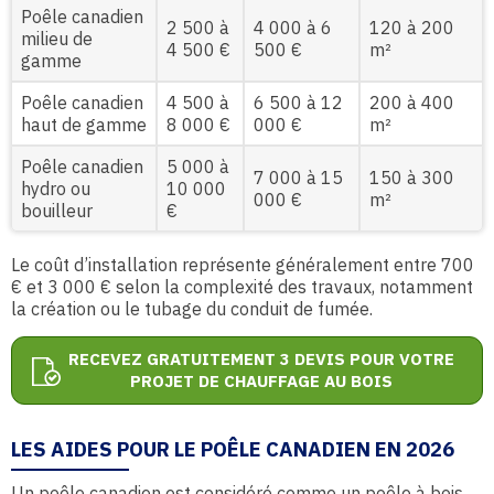
Poêle canadien
2 500 à
4 000 à 6
120 à 200
milieu de
4 500 €
500 €
m²
gamme
Poêle canadien
4 500 à
6 500 à 12
200 à 400
haut de gamme
8 000 €
000 €
m²
Poêle canadien
5 000 à
7 000 à 15
150 à 300
hydro ou
10 000
000 €
m²
bouilleur
€
Le coût d’installation représente généralement entre 700
€ et 3 000 € selon la complexité des travaux, notamment
la création ou le tubage du conduit de fumée.
RECEVEZ GRATUITEMENT 3 DEVIS POUR VOTRE
PROJET DE CHAUFFAGE AU BOIS
LES AIDES POUR LE POÊLE CANADIEN EN 2026
Un poêle canadien est considéré comme un poêle à bois