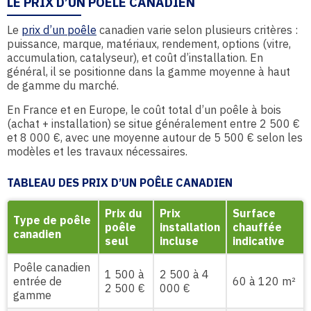
LE PRIX D’UN POÊLE CANADIEN
Le
prix d’un poêle
canadien varie selon plusieurs critères :
puissance, marque, matériaux, rendement, options (vitre,
accumulation, catalyseur), et coût d’installation. En
général, il se positionne dans la gamme moyenne à haut
de gamme du marché.
En France et en Europe, le coût total d’un poêle à bois
(achat + installation) se situe généralement entre 2 500 €
et 8 000 €, avec une moyenne autour de 5 500 € selon les
modèles et les travaux nécessaires.
TABLEAU DES PRIX D’UN POÊLE CANADIEN
Prix du
Prix
Surface
Type de poêle
poêle
installation
chauffée
canadien
seul
incluse
indicative
Poêle canadien
1 500 à
2 500 à 4
entrée de
60 à 120 m²
2 500 €
000 €
gamme