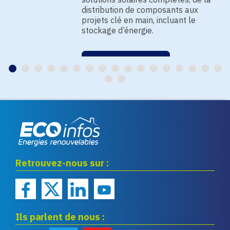
distribution de composants aux
projets clé en main, incluant le
stockage d’énergie.
EN SAVOIR PLUS
Eco infos énergies
Retrouvez-nous sur :
renouvelables
Ils parlent de nous :