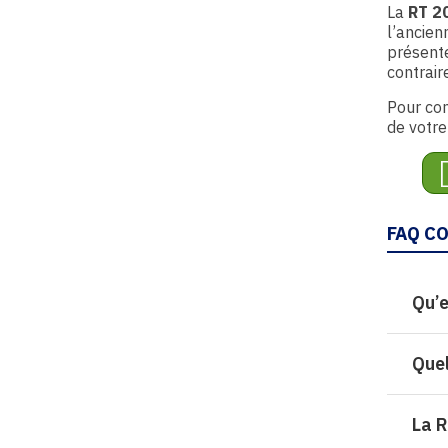
La
RT 2
l’ancien
présent
contrai
Pour con
de votre
FAQ CO
Qu’e
Quel
La R