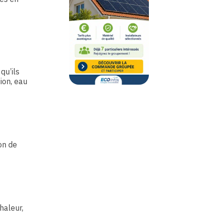
qu’ils
ion, eau
on de
haleur,