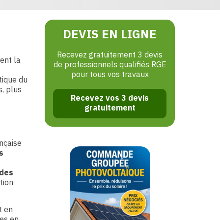
DEVIS EN LIGNE
Recevez gratuitement 3 devis
ent la
de professionnels qualifiés RGE
pour tous vos travaux
tique du
, plus
Recevez vos 3 devis
gratuitement
ançaise
s
 des
tion
t en
ses en