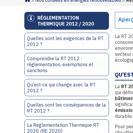
>
Nos conseils en énergies renouvelables
>
Ré
Homepage
RÉGLEMENTATION
Aper
THERMIQUE 2012 / 2020
La RT 20
Quelles sont les exigences de la RT
consomm
2012 ?
environn
secteur 
Comprendre la RT 2012 :
écologiq
règlementation, exemptions et
sanctions
QU’EST
Qu’est-ce qui change avec la RT
La
RT 2
2012 ?
qui défi
bâtimen
signific
Quelles sont les conséquences de la
émissio
RT 2012 ?
durable.
La Reglementation Thermique RT
Pour pe
2020 (RE 2020)
chauffag