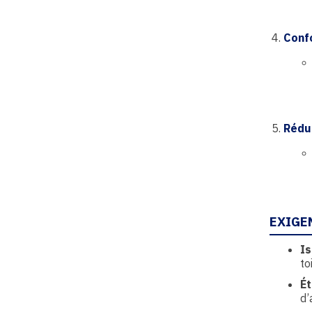
Conf
Rédu
EXIGE
Is
to
Ét
d’