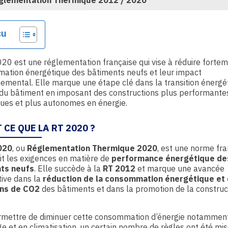
glementation Thermique 2012 / 2020
çu
20 est une réglementation française qui vise à réduire fortem
ation énergétique des bâtiments neufs et leur impact
emental. Elle marque une étape clé dans la transition énergé
du bâtiment en imposant des constructions plus performantes
ues et plus autonomes en énergie.
 CE QUE LA RT 2020 ?
020
, ou
Réglementation Thermique 2020
, est une norme fr
nit les exigences en matière de
performance énergétique de
ts neufs
. Elle succède à la
RT 2012
et marque une avancée
ative dans la
réduction de la consommation énergétique et
ns de CO2
des bâtiments et dans la promotion de la construc
rmettre de diminuer cette consommation d’énergie notammen
e et en climatisation, un certain nombre de règles ont été mi