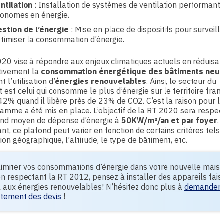
ntilation
: Installation de systèmes de ventilation performant
onomes en énergie.
stion de l’énergie
: Mise en place de dispositifs pour surveill
timiser la consommation d’énergie.
20 vise à répondre aux enjeux climatiques actuels en réduisa
ativement la
consommation énergétique des bâtiments neu
t l’utilisation d’
énergies renouvelables
. Ainsi, le secteur du
 est celui qui consomme le plus d’énergie sur le territoire fran
42% quand il libère près de 23% de CO2. C’est la raison pour 
amme a été mis en place. L’objectif de la RT 2020 sera respe
ond moyen de dépense d’énergie à
50KW/m²/an et par foyer
.
t, ce plafond peut varier en fonction de certains critères tels
tion géographique, l’altitude, le type de bâtiment, etc.
limiter vos consommations d’énergie dans votre nouvelle mai
en respectant la RT 2012, pensez à installer des appareils fai
 aux énergies renouvelables! N’hésitez donc plus à
demande
itement des devis
!