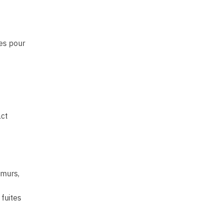
es pour
act
 murs,
 fuites