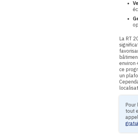
Ve
éc
Ge
op
La RT 20
signific
favorisan
bâtiment
environ 
ce progr
un plaf
Cependan
localisa
Pour 
tout 
appel
gratu