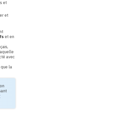
s et
er et
nt
fs
et en
çais,
laquelle
cté avec
 que la
son
sant
r