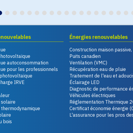
enouvelables
Énergies renouvelables
que
Construction maison passive
photovoltaïque
Puits canadien
que autoconsommation
Ventilation (VMC)
ue pour les professionnels
Récupération eau de pluie
photovoltaïque
Traitement de l'eau et adouc
charge IRVE
Éclairage LED
Diagnostic de performance é
leur
Véhicules électriques
solaire
Réglementation Thermique 
u thermodynamique
Certificat économie énergie (
laire
L'assurance pour les pros de
u bois