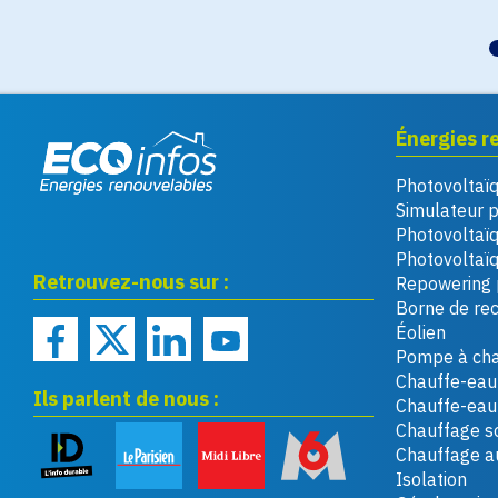
Énergies r
Photovoltaï
Eco infos énergies
Simulateur 
renouvelables
Photovoltaï
Photovoltaïq
Retrouvez-nous sur :
Repowering 
Borne de re
Éolien
Pompe à cha
Chauffe-eau 
Ils parlent de nous :
Chauffe-ea
Chauffage so
Chauffage a
Isolation