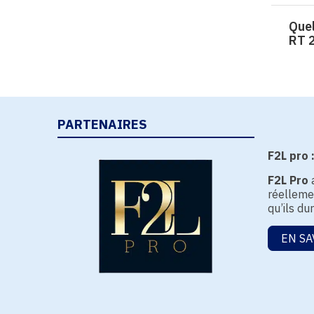
Que
RT 
PARTENAIRES
F2L pro 
F2L Pro
a
réellemen
qu’ils du
EN SA