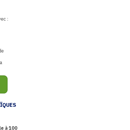
ec :
de
la
AÏQUES
le à 100