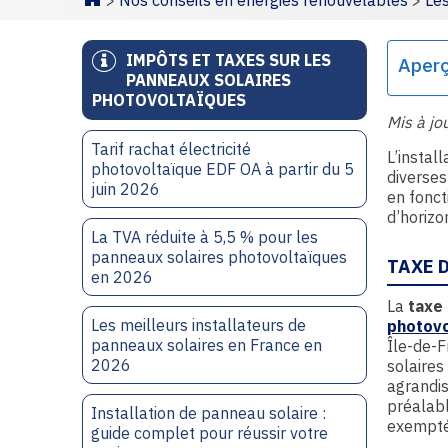
>
Nos conseils en énergies renouvelables
>
Le
Homepage
IMPÔTS ET TAXES SUR LES
Aper
PANNEAUX SOLAIRES
PHOTOVOLTAÏQUES
Mis à jo
Tarif rachat électricité
L’instal
photovoltaïque EDF OA à partir du 5
diverses
juin 2026
en fonct
d’horizo
La TVA réduite à 5,5 % pour les
panneaux solaires photovoltaïques
TAXE 
en 2026
La
taxe
Les meilleurs installateurs de
photovo
panneaux solaires en France en
Île-de-
2026
solaires
agrandis
préalabl
Installation de panneau solaire :
exempté
guide complet pour réussir votre