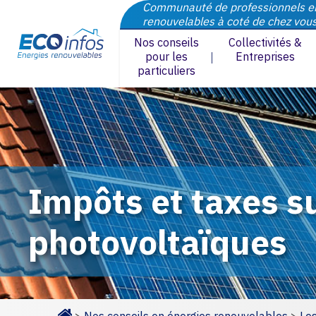
Communauté de professionnels e
renouvelables à coté de chez vou
Nos conseils
Collectivités &
pour les
Entreprises
particuliers
Impôts et taxes s
photovoltaïques