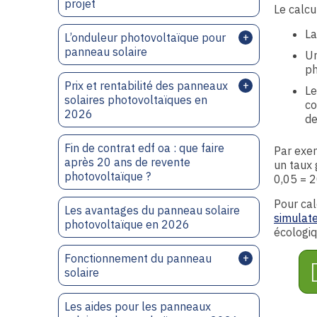
projet
Le calcu
L
L’onduleur photovoltaïque pour
panneau solaire
U
ph
Prix et rentabilité des panneaux
L
solaires photovoltaïques en
co
2026
de
Fin de contrat edf oa : que faire
Par exe
après 20 ans de revente
un taux 
photovoltaïque ?
0,05 = 2
Pour cal
Les avantages du panneau solaire
simulate
photovoltaïque en 2026
écologiq
Fonctionnement du panneau
solaire
Les aides pour les panneaux