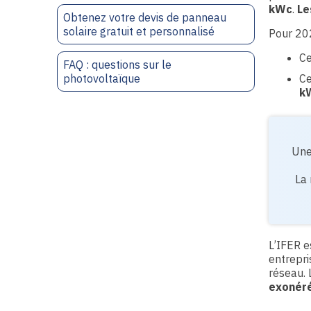
kWc
.
Le
Obtenez votre devis de panneau
solaire gratuit et personnalisé
Pour 202
Ce
FAQ : questions sur le
photovoltaïque
Ce
k
Une
La
L’IFER e
entrepri
réseau. 
exonér