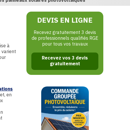
les panneaux solaires photovoltaïques
DEVIS EN LIGNE
Recevez gratuitement 3 devis
de professionnels qualifiés RGE
pour tous vos travaux
ise à
s varient
our
Recevez vos 3 devis
gratuitement
ations
et, en
ux
on
nt