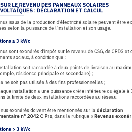
 SUR LE REVENU DES PANNEAUX SOLAIRES
VOLTAÏQUES : DÉCLARATION ET CALCUL
nus issus de la production d’électricité solaire peuvent être e
és selon la puissance de l’installation et son usage.
ations ≤ 3 kWc
nus sont exonérés d’impôt sur le revenu, de CSG, de CRDS et 
ents sociaux, à condition que :
installation soit raccordée à deux points de livraison au maxi
emple, résidence principale et secondaire) ;
le ne soit pas utilisée à des fins professionnelles ;
aque installation a une puissance crête inférieure ou égale à 
ns la limite de deux installations raccordées au réseau.
enus exonérés doivent être mentionnés sur la
déclaration
entaire n° 2042 C Pro
, dans la rubrique
« Revenus exonér
ations > 3 kWc