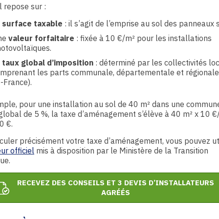
l repose sur :
a
surface taxable
: il s’agit de l’emprise au sol des panneaux s
ne
valeur forfaitaire
: fixée à 10 €/m² pour les installations
otovoltaïques.
e
taux global d’imposition
: déterminé par les collectivités lo
mprenant les parts communale, départementale et régionale 
-France).
mple, pour une installation au sol de 40 m² dans une commun
global de 5 %, la taxe d’aménagement s’élève à 40 m² x 10 €
0 €.
culer précisément votre taxe d’aménagement, vous pouvez uti
ur officiel
mis à disposition par le Ministère de la Transition
ue.
RECEVEZ DES CONSEILS ET 3 DEVIS D’INSTALLATEURS
AGRÉÉS