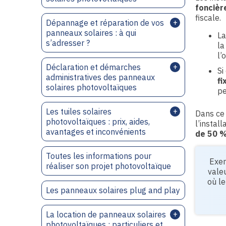
foncièr
fiscale.
Dépannage et réparation de vos
panneaux solaires : à qui
La
s’adresser ?
la
l’
Déclaration et démarches
Si
administratives des panneaux
fi
solaires photovoltaïques
pe
Les tuiles solaires
Dans ce 
photovoltaïques : prix, aides,
l’instal
avantages et inconvénients
de 50 
Toutes les informations pour
Exem
réaliser son projet photovoltaïque
vale
où le
Les panneaux solaires plug and play
La location de panneaux solaires
photovoltaïques : particuliers et