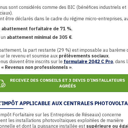
nus sont considérés comme des BIC (bénéfices industriels et
iaux).
ent être déclarés dans le cadre du régime micro-entreprises, av
n
abattement forfaitaire de 71 %
,
 un
abattement minimal de 305 €
.
battement, la part restante (29 %) est imposable au barème 
sur le revenu et soumise aux
prélèvements sociaux
.
nus doivent être inscrits sur le
formulaire 2042 C Pro
, dans 
e
« Revenus non professionnels »
.
RECEVEZ DES CONSEILS ET 3 DEVIS D’INSTALLATEURS
AGRÉÉS
: L’IMPÔT APPLICABLE AUX CENTRALES PHOTOVOLT
Impôt Forfaitaire sur les Entreprises de Réseaux) concerne
nt les installations photovoltaïques exploitées de manière
onnelle et dont la puissance installée est
supérieure ou éga