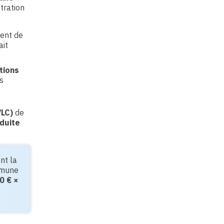
tration
ment de
ait
tions
s
VLC)
de
duite
nt la
mmune
0 € ×