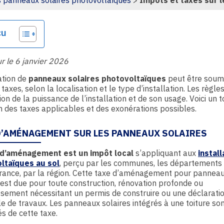
s panneaux solaires photovoltaïques
>
Impôts et taxes sur 
çu
ur le 6 janvier 2026
lation de
panneaux solaires photovoltaïques
peut être soum
 taxes, selon la localisation et le type d’installation. Les règle
ion de la puissance de l’installation et de son usage. Voici un t
n des taxes applicables et des exonérations possibles.
D’AMÉNAGEMENT SUR LES PANNEAUX SOLAIRES
 d’aménagement est un impôt local
s’appliquant aux
install
ltaïques au sol
, perçu par les communes, les départements 
France, par la région. Cette taxe d’aménagement pour pannea
 est due pour toute construction, rénovation profonde ou
sement nécessitant un permis de construire ou une déclarati
e de travaux. Les panneaux solaires intégrés à une toiture so
s de cette taxe.