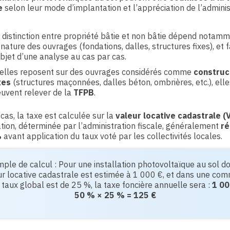
e
selon leur mode d’implantation et l’appréciation de l’adminis
 distinction entre propriété bâtie et non bâtie dépend notam
 nature des ouvrages (fondations, dalles, structures fixes), et f
objet d’une analyse au cas par cas.
 elles reposent sur des ouvrages considérés comme
construc
xes
(structures maçonnées, dalles béton, ombrières, etc.), elle
uvent relever de la
TFPB
.
cas, la taxe est calculée sur la
valeur locative cadastrale (
lation, déterminée par l’administration fiscale, généralement
ré
%
avant application du taux voté par les collectivités locales.
ple de calcul : Pour une installation photovoltaïque au sol do
ur locative cadastrale est estimée à 1 000 €, et dans une co
 taux global est de 25 %, la taxe foncière annuelle sera :
1 00
50 % × 25 % = 125 €