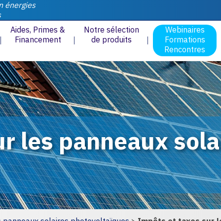
n énergies
s
Aides, Primes &
Notre sélection
Webinaires
Financement
de produits
Formations
Rencontres
ur les panneaux sola