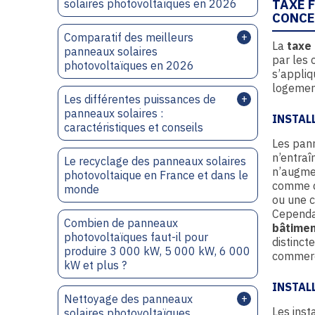
TAXE 
solaires photovoltaïques en 2026
CONCE
Comparatif des meilleurs
La
taxe 
panneaux solaires
par les 
photovoltaïques en 2026
s’appliq
logement
Les différentes puissances de
panneaux solaires :
INSTAL
caractéristiques et conseils
Les pann
n’entraî
Le recyclage des panneaux solaires
n’augmen
photovoltaique en France et dans le
comme d
monde
ou une c
Cependan
Combien de panneaux
bâtimen
photovoltaïques faut-il pour
distinct
produire 3 000 kW, 5 000 kW, 6 000
commerci
kW et plus ?
INSTAL
Nettoyage des panneaux
Les inst
solaires photovoltaïques