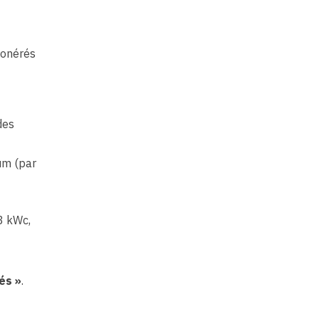
xonérés
des
mum (par
3 kWc,
és »
.