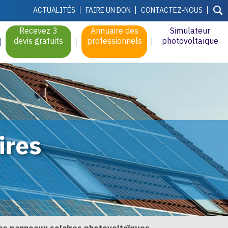
ACTUALITÉS
FAIRE UN DON
CONTACTEZ-NOUS
Recevez 3
Annuaire des
Simulateur
devis gratuits
professionnels
photovoltaïque
ires