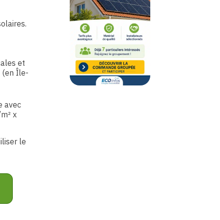
olaires.
cales et
(en Île-
e avec
/m² x
liser le