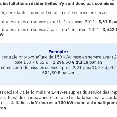
s installations résidentielles n’y sont donc pas soumises.
6, deux tarifs coexistent selon la date de mise en service :
ntrales mises en service avant le 1er janvier 2021 :
8,51 € p
ntrales mises en service à partir du 1er janvier 2021 :
3,542 
Wc
.
Exemple :
 centrale photovoltaïque de 150 kWc mise en service avant 
paie 150 × 8,51 € =
1 276,50 € d’IFER par an
.
 même centrale mise en service après 2021 paie 150 × 3,542 
531,30 € par an
.
st déclaré via le formulaire
1447-M
auprès du service des im
ses. Il est dû chaque année tant que l’installation est raccord
Les installations
inférieures à 100 kWc sont automatiquem
ées
.