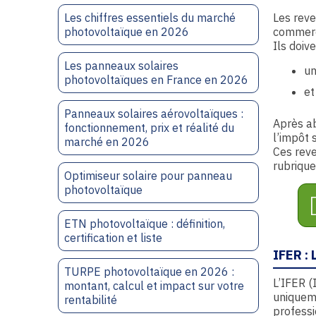
Les chiffres essentiels du marché
Les reve
photovoltaïque en 2026
commerc
Ils doiv
Les panneaux solaires
u
photovoltaïques en France en 2026
et
Panneaux solaires aérovoltaïques :
Après a
fonctionnement, prix et réalité du
l’impôt 
marché en 2026
Ces reve
rubriqu
Optimiseur solaire pour panneau
photovoltaïque
ETN photovoltaïque : définition,
certification et liste
IFER 
TURPE photovoltaïque en 2026 :
L’IFER (
montant, calcul et impact sur votre
uniqueme
rentabilité
professi