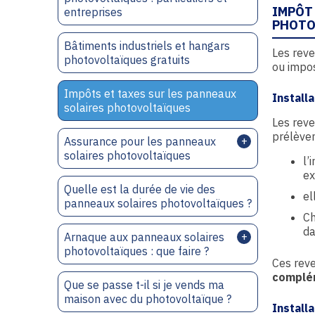
IMPÔT
entreprises
PHOTO
Bâtiments industriels et hangars
Les reve
photovoltaïques gratuits
ou impos
Impôts et taxes sur les panneaux
Install
solaires photovoltaïques
Les reve
prélèvem
Assurance pour les panneaux
solaires photovoltaïques
l’
ex
Quelle est la durée de vie des
el
panneaux solaires photovoltaïques ?
Ch
da
Arnaque aux panneaux solaires
photovoltaïques : que faire ?
Ces rev
complém
Que se passe t-il si je vends ma
maison avec du photovoltaïque ?
Install