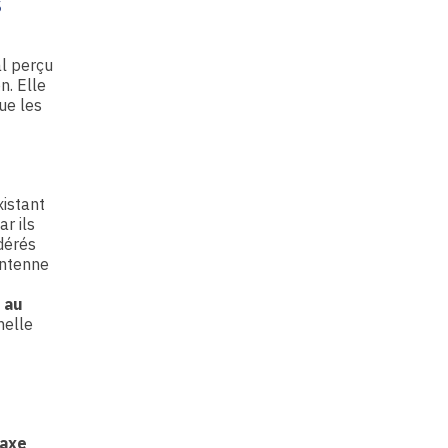
S
al perçu
n. Elle
ue les
xistant
car ils
dérés
antenne
 au
nelle
taxe