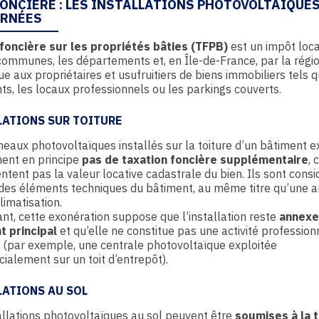
FONCIÈRE : LES INSTALLATIONS PHOTOVOLTAIQUE
RNÉES
foncière sur les propriétés bâties (TFPB)
est un impôt loc
communes, les départements et, en Île-de-France, par la régio
ue aux propriétaires et usufruitiers de biens immobiliers tels q
s, les locaux professionnels ou les parkings couverts.
LATIONS SUR TOITURE
eaux photovoltaïques installés sur la toiture d’un bâtiment e
nent en principe
pas de taxation foncière supplémentaire
, 
tent pas la valeur locative cadastrale du bien. Ils sont consi
es éléments techniques du bâtiment, au même titre qu’une 
limatisation.
t, cette exonération suppose que l’installation reste
annexe
t principal
et qu’elle ne constitue pas une activité profession
e (par exemple, une centrale photovoltaïque exploitée
alement sur un toit d’entrepôt).
LATIONS AU SOL
allations photovoltaïques au sol peuvent être
soumises à la 