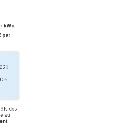
ar kWc
.
€ par
2021
€ ≈
pôts des
ée au
ent