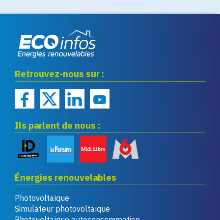
Eco infos énergies
Retrouvez-nous sur :
renouvelables
Ils parlent de nous :
Énergies renouvelables
Photovoltaïque
Simulateur photovoltaïque
Photovoltaïque autoconsommation