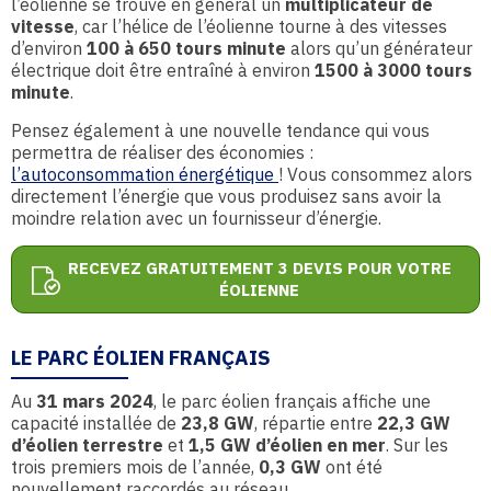
l’éolienne se trouve en général un
multiplicateur de
vitesse
, car l’hélice de l’éolienne tourne à des vitesses
d’environ
100 à 650 tours minute
alors qu’un générateur
électrique doit être entraîné à environ
1500 à 3000 tours
minute
.
Pensez également à une nouvelle tendance qui vous
permettra de réaliser des économies :
l’autoconsommation énergétique
! Vous consommez alors
directement l’énergie que vous produisez sans avoir la
moindre relation avec un fournisseur d’énergie.
RECEVEZ GRATUITEMENT 3 DEVIS POUR VOTRE
ÉOLIENNE
LE PARC ÉOLIEN FRANÇAIS
Au
31 mars 2024
, le parc éolien français affiche une
capacité installée de
23,8 GW
, répartie entre
22,3 GW
d’éolien terrestre
et
1,5 GW d’éolien en mer
. Sur les
trois premiers mois de l’année,
0,3 GW
ont été
nouvellement raccordés au réseau.