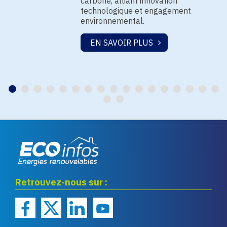
carbone, alliant innovation
technologique et engagement
environnemental.
EN SAVOIR PLUS
Eco infos énergies
Retrouvez-nous sur :
renouvelables