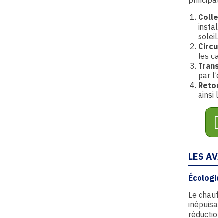
Colle
insta
soleil
Circu
les c
Trans
par l
Retou
ainsi
LES A
Écologi
Le chauf
inépuisa
réductio