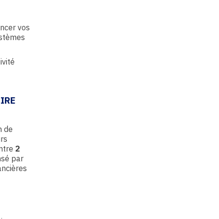
ancer vos
systèmes
ivité
AIRE
n de
urs
entre
2
nsé par
ancières