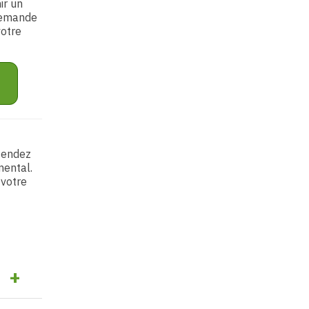
ir un
 demande
votre
ttendez
mental.
 votre