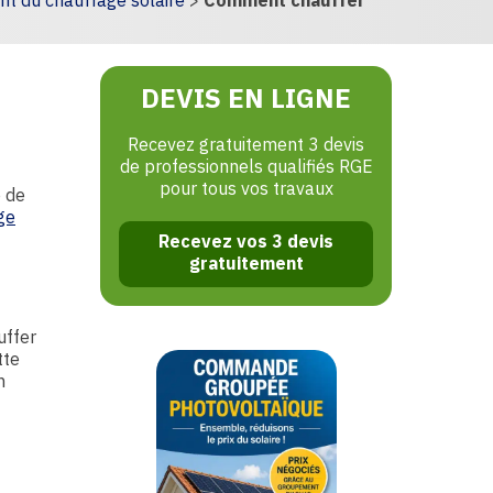
t du chauffage solaire
>
Comment chauffer
DEVIS EN LIGNE
Recevez gratuitement 3 devis
de professionnels qualifiés RGE
pour tous vos travaux
e de
ge
Recevez vos 3 devis
gratuitement
uffer
tte
n