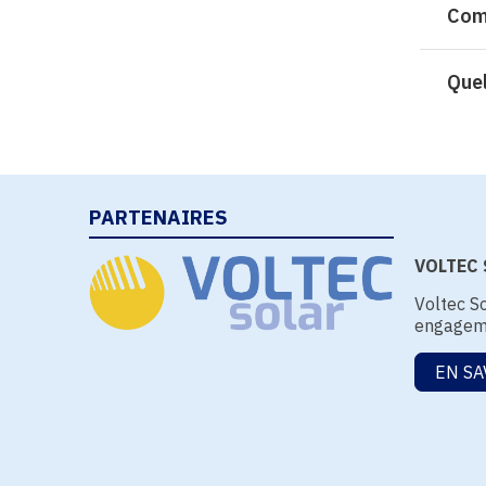
Comm
Quel
PARTENAIRES
VOLTEC S
Voltec So
engageme
EN SA