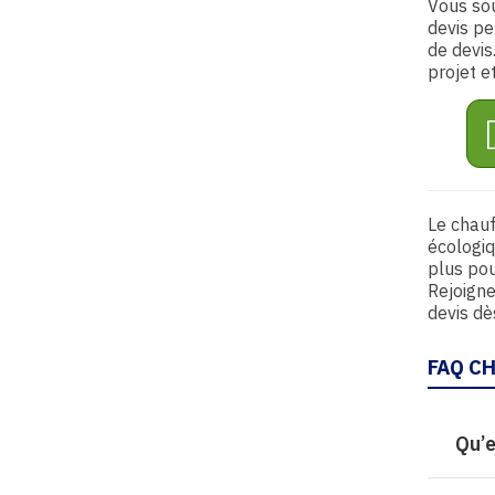
Vous sou
devis pe
de devis
projet e
Le chauf
écologiq
plus pou
Rejoign
devis dè
FAQ C
Qu’e