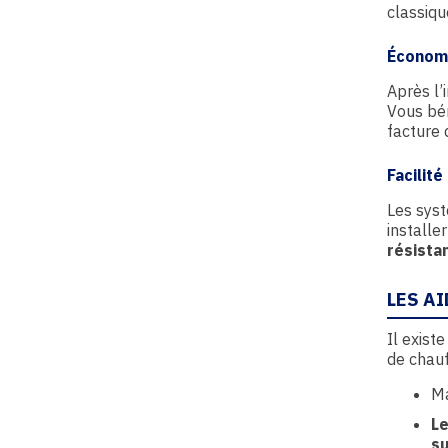
classiqu
Économ
Après l’
Vous bén
facture 
Facilité
Les syst
installe
résista
LES A
Il exist
de chauf
M
Le
s