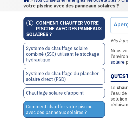
>
Nos conseils en énergies renouvelables
>
Cha
Homepage
votre piscine avec des panneaux solaires ?
COMMENT CHAUFFER VOTRE
Aper
PISCINE AVEC DES PANNEAUX
SOLAIRES ?
Mis à jo
Système de chauffage solaire
Nous vou
combiné (SSC) utilisant le stockage
l’enviro
hydraulique
solaire
p
Système de chauffage du plancher
QU’EST
solaire direct (PSD)
Le
chauf
Chauffage solaire d’appoint
l’eau de
solution
réduisan
Comment chauffer votre piscine
avec des panneaux solaires ?