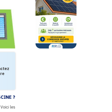
actez
tre
CINE ?
Voici les