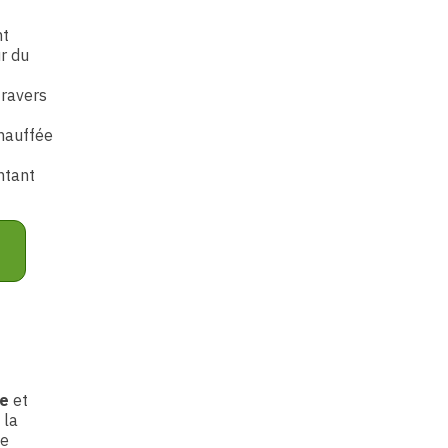
nt
ur du
travers
chauffée
ntant
le
et
 la
ne