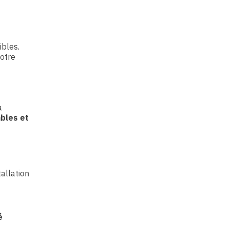
ibles.
votre
à
bles et
tallation
é