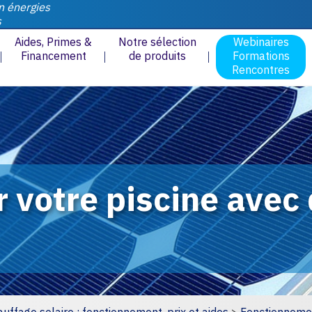
n énergies
s
Aides, Primes &
Notre sélection
Webinaires
Financement
de produits
Formations
Rencontres
 votre piscine avec