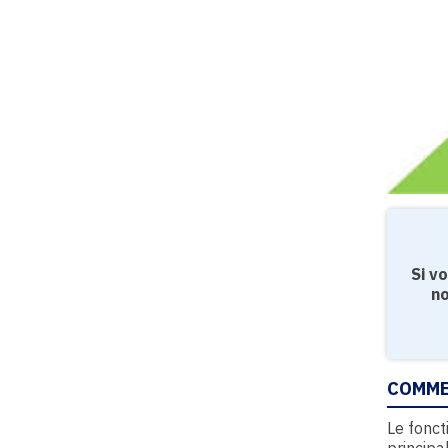
Si v
no
COMME
Le fonct
principa