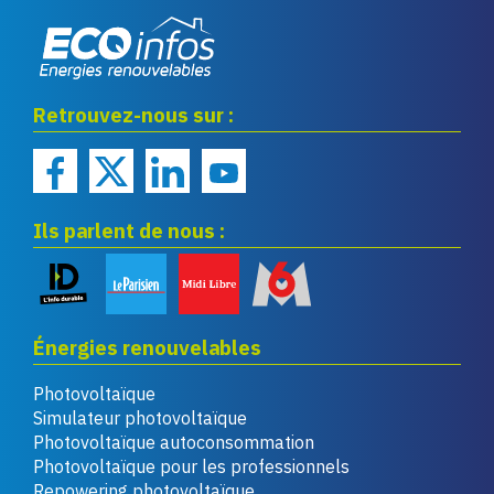
Eco infos énergies
Retrouvez-nous sur :
renouvelables
Ils parlent de nous :
Énergies renouvelables
Photovoltaïque
Simulateur photovoltaïque
Photovoltaïque autoconsommation
Photovoltaïque pour les professionnels
Repowering photovoltaïque