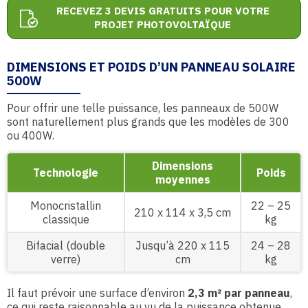
RECEVEZ 3 DEVIS GRATUITS POUR VOTRE
PROJET PHOTOVOLTAÏQUE
DIMENSIONS ET POIDS D’UN PANNEAU SOLAIRE
500W
Pour offrir une telle puissance, les panneaux de 500W
sont naturellement plus grands que les modèles de 300
ou 400W.
Dimensions
Technologie
Poids
moyennes
Monocristallin
22 – 25
210 x 114 x 3,5 cm
classique
kg
Bifacial (double
Jusqu’à 220 x 115
24 – 28
verre)
cm
kg
Il faut prévoir une surface d’environ
2,3 m² par panneau
,
ce qui reste raisonnable au vu de la puissance obtenue.