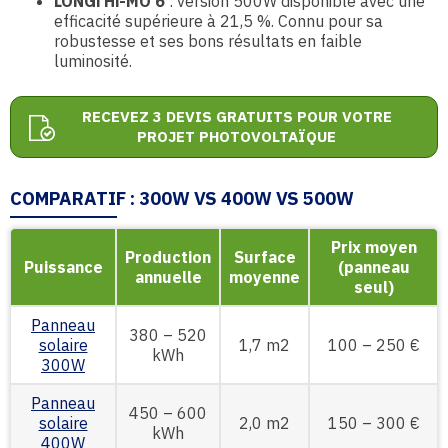
LONGi Hi-MO 6
: version 500W disponible avec une
efficacité supérieure à 21,5 %. Connu pour sa
robustesse et ses bons résultats en faible
luminosité.
RECEVEZ 3 DEVIS GRATUITS POUR VOTRE
PROJET PHOTOVOLTAÏQUE
COMPARATIF : 300W VS 400W VS 500W
Prix moyen
Production
Surface
Puissance
(panneau
annuelle
moyenne
seul)
Panneau
380 – 520
solaire
1,7 m2
100 – 250 €
kWh
300W
Panneau
450 – 600
solaire
2,0 m2
150 – 300 €
kWh
400W