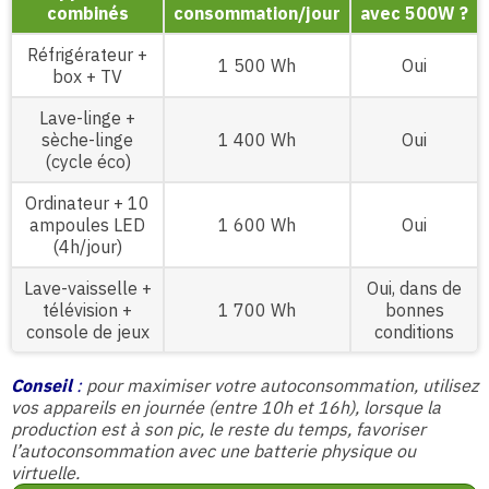
combinés
consommation/jour
avec 500W ?
Réfrigérateur +
1 500 Wh
Oui
box + TV
Lave-linge +
sèche-linge
1 400 Wh
Oui
(cycle éco)
Ordinateur + 10
ampoules LED
1 600 Wh
Oui
(4h/jour)
Lave-vaisselle +
Oui, dans de
télévision +
1 700 Wh
bonnes
console de jeux
conditions
Conseil
:
pour maximiser votre autoconsommation, utilisez
vos appareils en journée (entre 10h et 16h), lorsque la
production est à son pic, le reste du temps, favoriser
l’autoconsommation avec une batterie physique ou
virtuelle.