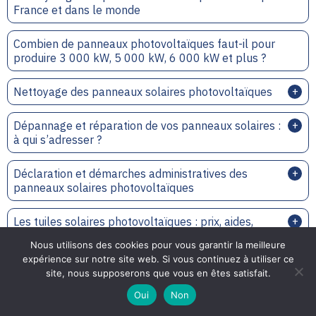
France et dans le monde
Combien de panneaux photovoltaïques faut-il pour
produire 3 000 kW, 5 000 kW, 6 000 kW et plus ?
Nettoyage des panneaux solaires photovoltaïques
Dépannage et réparation de vos panneaux solaires :
à qui s’adresser ?
Déclaration et démarches administratives des
panneaux solaires photovoltaïques
Les tuiles solaires photovoltaïques : prix, aides,
avantages et inconvénients
Nous utilisons des cookies pour vous garantir la meilleure
expérience sur notre site web. Si vous continuez à utiliser ce
Toutes les informations pour réaliser son projet
site, nous supposerons que vous en êtes satisfait.
photovoltaïque
Oui
Non