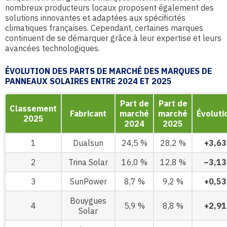
nombreux producteurs locaux proposent également des
solutions innovantes et adaptées aux spécificités
climatiques françaises. Cependant, certaines marques
continuent de se démarquer grâce à leur expertise et leurs
avancées technologiques.
ÉVOLUTION DES PARTS DE MARCHÉ DES MARQUES DE
PANNEAUX SOLAIRES ENTRE 2024 ET 2025
Part de
Part de
Classement
Fabricant
marché
marché
Évoluti
2025
2024
2025
1
Dualsun
24,5 %
28,2 %
+3,63
2
Trina Solar
16,0 %
12,8 %
–3,13
3
SunPower
8,7 %
9,2 %
+0,53
Bouygues
4
5,9 %
8,8 %
+2,91
Solar