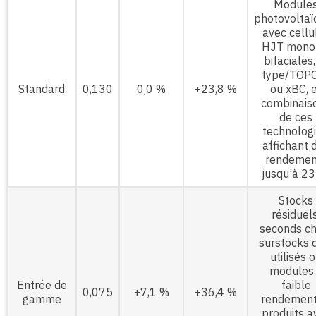
Module
photovoltaï
avec cellu
HJT mono
bifaciales,
type/TOP
Standard
0,130
0,0 %
+23,8 %
ou xBC, 
combinais
de ces
technologi
affichant 
rendemen
jusqu’à 23
Stocks
résiduels
seconds ch
surstocks 
utilisés 
modules
Entrée de
faible
0,075
+7,1 %
+36,4 %
gamme
rendement
produits a