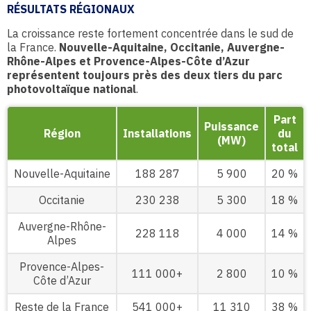
RÉSULTATS RÉGIONAUX
La croissance reste fortement concentrée dans le sud de
la France.
Nouvelle-Aquitaine, Occitanie, Auvergne-
Rhône-Alpes et Provence-Alpes-Côte d’Azur
représentent toujours près des deux tiers du parc
photovoltaïque national
.
Part
Puissance
Région
Installations
du
(MW)
total
Nouvelle-Aquitaine
188 287
5 900
20 %
Occitanie
230 238
5 300
18 %
Auvergne-Rhône-
228 118
4 000
14 %
Alpes
Provence-Alpes-
111 000+
2 800
10 %
Côte d’Azur
Reste de la France
541 000+
11 310
38 %