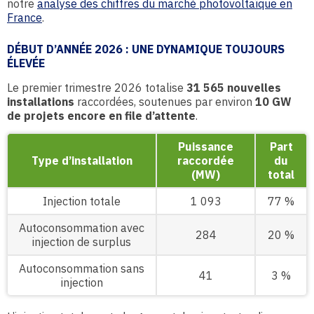
notre
analyse des chiffres du marché photovoltaïque en
France
.
DÉBUT D’ANNÉE 2026 : UNE DYNAMIQUE TOUJOURS
ÉLEVÉE
Le premier trimestre 2026 totalise
31 565 nouvelles
installations
raccordées, soutenues par environ
10 GW
de projets encore en file d’attente
.
Puissance
Part
Type d’installation
raccordée
du
(MW)
total
Injection totale
1 093
77 %
Autoconsommation avec
284
20 %
injection de surplus
Autoconsommation sans
41
3 %
injection