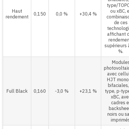
type/TOP
Haut
ou xBC, 
0,150
0,0 %
+30,4 %
rendement
combinais
de ces
technologi
affichant 
rendemen
supérieurs 
%.
Module
photovoltaï
avec cellu
HJT mono
bifaciales,
Full Black
0,160
-3,0 %
+23,1 %
type, p-typ
xBC, ave
cadres e
backshee
noirs ou s
imprimés