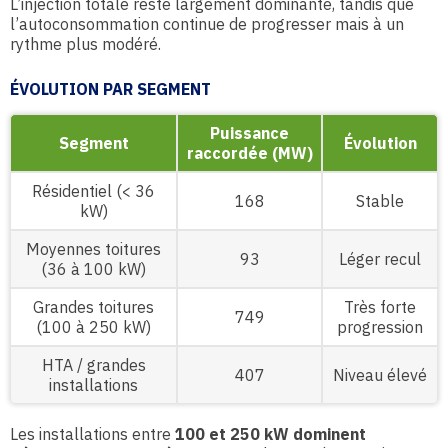
L’injection totale reste largement dominante, tandis que
l’autoconsommation continue de progresser mais à un
rythme plus modéré.
ÉVOLUTION PAR SEGMENT
Puissance
Segment
Évolution
raccordée (MW)
Résidentiel (< 36
168
Stable
kW)
Moyennes toitures
93
Léger recul
(36 à 100 kW)
Grandes toitures
Très forte
749
(100 à 250 kW)
progression
HTA / grandes
407
Niveau élevé
installations
Les installations entre
100 et 250 kW dominent