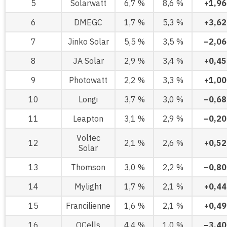
5
Solarwatt
6,7 %
8,6 %
+1,96
6
DMEGC
1,7 %
5,3 %
+3,62
7
Jinko Solar
5,5 %
3,5 %
–2,06
8
JA Solar
2,9 %
3,4 %
+0,45
9
Photowatt
2,2 %
3,3 %
+1,00
10
Longi
3,7 %
3,0 %
–0,68
11
Leapton
3,1 %
2,9 %
–0,20
Voltec
12
2,1 %
2,6 %
+0,52
Solar
13
Thomson
3,0 %
2,2 %
–0,80
14
Mylight
1,7 %
2,1 %
+0,44
15
Francilienne
1,6 %
2,1 %
+0,49
16
QCells
4,4 %
1,0 %
–3,40