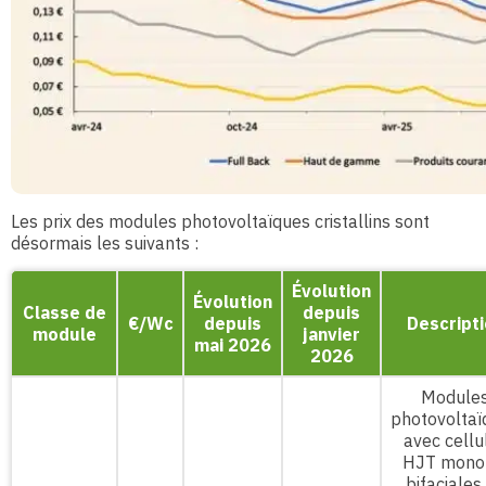
Les prix des modules photovoltaïques cristallins sont
désormais les suivants :
Évolution
Évolution
Classe de
depuis
€/Wc
depuis
Descript
module
janvier
mai 2026
2026
Module
photovoltaï
avec cellu
HJT mono
bifaciales,