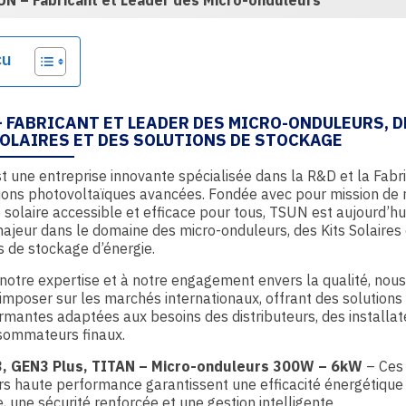
UN – Fabricant et Leader des Micro-onduleurs
ge
çu
– FABRICANT ET LEADER DES MICRO-ONDULEURS, D
SOLAIRES ET DES SOLUTIONS DE STOCKAGE
t une entreprise innovante spécialisée dans la R&D et la Fabr
ions photovoltaïques avancées. Fondée avec pour mission de 
e solaire accessible et efficace pour tous, TSUN est aujourd’hu
ajeur dans le domaine des micro-onduleurs, des Kits Solaires 
s de stockage d’énergie.
notre expertise et à notre engagement envers la qualité, nou
imposer sur les marchés internationaux, offrant des solutions 
rmantes adaptées aux besoins des distributeurs, des installat
sommateurs finaux.
, GEN3 Plus, TITAN – Micro-onduleurs 300W – 6kW
– Ces 
s haute performance garantissent une efficacité énergétique
, une sécurité renforcée et une gestion intelligente