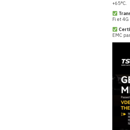
+65°C.
Tran
Fi et 4G
Cert
EMC par