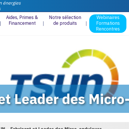
n énergies
s
Aides, Primes &
Notre sélection
Webinaires
Financement
de produits
Formations
Rencontres
et Leader des Micro