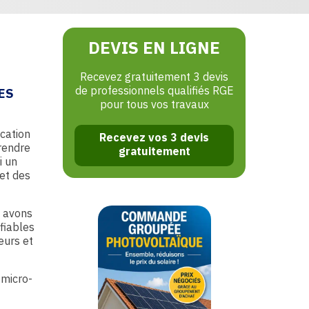
DEVIS EN LIGNE
Recevez gratuitement 3 devis
de professionnels qualifiés RGE
ES
pour tous vos travaux
ication
Recevez vos 3 devis
rendre
gratuitement
i un
et des
s avons
fiables
eurs et
micro-