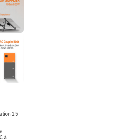
ation 15
e
°C à