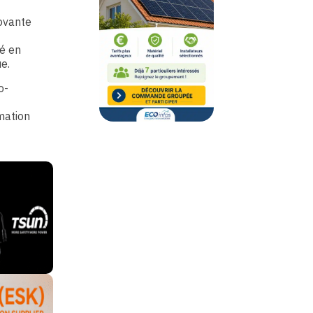
ovante
té en
e.
o-
mation