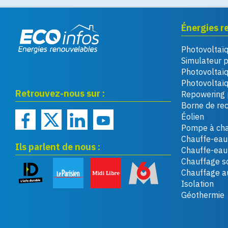
Énergies r
Photovoltaï
Eco infos énergies
Simulateur 
renouvelables
Photovoltaï
Photovoltaïq
Retrouvez-nous sur :
Repowering 
Borne de re
Éolien
Pompe à cha
Chauffe-eau 
Ils parlent de nous :
Chauffe-ea
Chauffage so
Chauffage a
Isolation
Géothermie