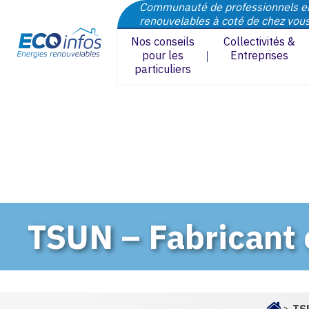
Communauté de professionnels e
renouvelables à coté de chez vou
Nos conseils
Collectivités &
pour les
Entreprises
particuliers
TSUN – Fabricant 