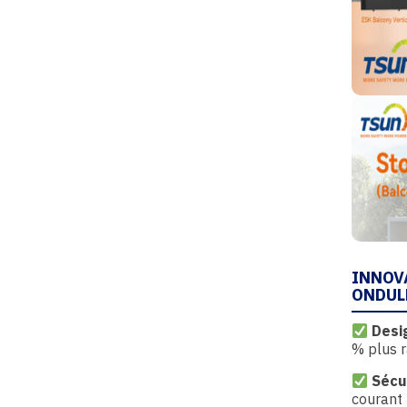
INNOV
ONDUL
Desi
% plus r
Sécur
courant 