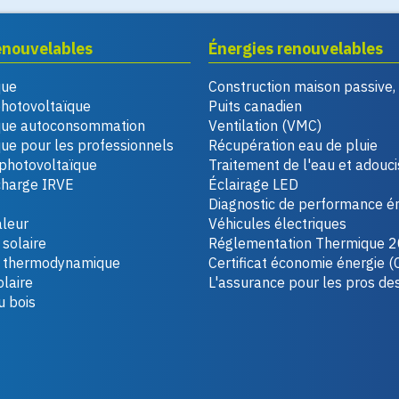
enouvelables
Énergies renouvelables
que
Construction maison passive
photovoltaïque
Puits canadien
que autoconsommation
Ventilation (VMC)
ue pour les professionnels
Récupération eau de pluie
photovoltaïque
Traitement de l'eau et adouc
charge IRVE
Éclairage LED
Diagnostic de performance é
leur
Véhicules électriques
solaire
Réglementation Thermique 
u thermodynamique
Certificat économie énergie (
laire
L'assurance pour les pros de
u bois