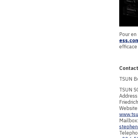
Pour en 
ess.co
efficace 
Contac
TSUN B
TSUN S
Address
Friedri
Website
www.tsu
Mailbox
stephen
Telepho