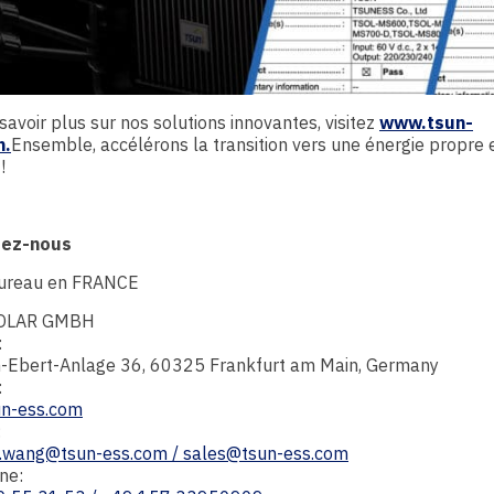
savoir plus sur nos solutions innovantes, visitez
www.tsun-
m.
Ensemble, accélérons la transition vers une énergie propre 
!
tez-nous
ureau en FRANCE
OLAR GMBH
:
ch-Ebert-Anlage 36, 60325 Frankfurt am Main, Germany
:
n-ess.com
:
.wang@tsun-ess.com /
sales@tsun-ess.com
ne: