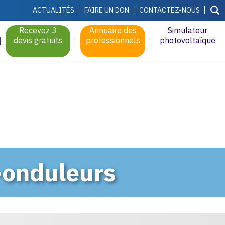
ACTUALITÉS
FAIRE UN DON
CONTACTEZ-NOUS
Recevez 3
Annuaire des
Simulateur
devis gratuits
professionnels
photovoltaïque
-onduleurs