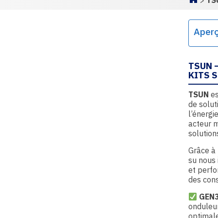
>
TS
Homepa
Aper
TSUN 
KITS 
TSUN
es
de solut
l’énergi
acteur m
solution
Grâce à 
su nous 
et perfo
des con
GEN3
onduleur
optimale