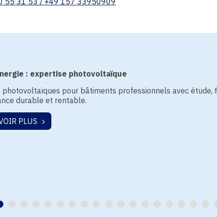
0 55 31 53 / +49 157 33950909
ergie : expertise photovoltaïque
s photovoltaïques pour bâtiments professionnels avec étude, 
nce durable et rentable.
VOIR PLUS