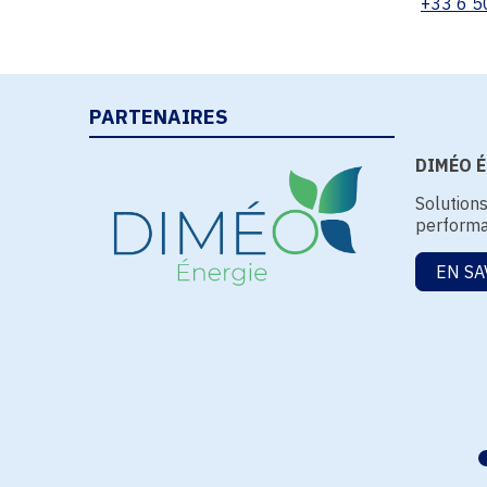
+33 6 5
PARTENAIRES
DIMÉO Én
Solution
performa
EN SA