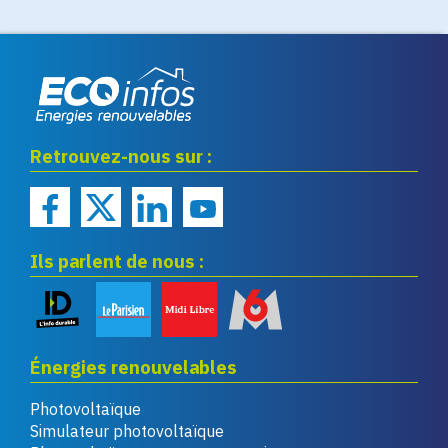
Eco infos énergies
Retrouvez-nous sur :
renouvelables
Ils parlent de nous :
Énergies renouvelables
Photovoltaïque
Simulateur photovoltaïque