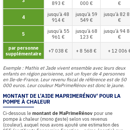
3
893 €
000 €
€
jusqu’à 48
jusqu’à 59
jusqu’à 82 
4
914 €
549 €
€
jusqu’à 55
jusqu’à 68
jusqu’à 94 
5
961 €
123 €
€
par personne
+7 038 €
+ 8 568 €
+ 12 006 
supplémentaire
Exemple : Mathis et Jade vivent ensemble avec leurs deux
enfants en région parisienne, soit un foyer de 4 personnes
en Ile-de-France. Leur revenu fiscal de référence est de 50
000 euros. Leur couleur MaPrimeRénov est donc le jaune.
MONTANT DE L’AIDE MAPRIMERÉNOV’ POUR LA
POMPE À CHALEUR
Ci-dessous le
montant de MaPrimeRénov
pour une
pompe à chaleur (mono geste) selon vos revenus
(couleur), auquel nous avons ajouté une estimation des