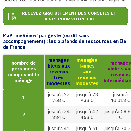
RECEVEZ GRATUITEMENT DES CONSEILS ET
DEVIS POUR VOTRE PAC
MaPrimeRénov’ par geste (ou dit sans
accompagnement) : les plafonds de ressources en Ile
de France
ménages
ménages
nombre de
ménages
bleus aux
jaunes
personnes
violets au
revenus
aux
composant le
revenus
très
revenus
ménage
intermédiai
modestes
modestes
jusqu’à 23
jusqu’à 28
jusqu’à
1
768 €
933 €
40 018 €
jusqu’à 34
jusqu’à 42
jusqu’à 58 
2
884 €
463 €
€
jusqu’à 41
jusqu’à 51
jusqu’à 70 