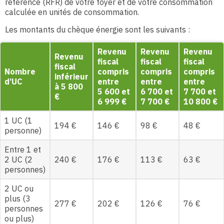
référence (RFR) de votre foyer et de votre consommation
calculée en unités de consommation.
Les montants du chèque énergie sont les suivants :
Revenu
Revenu
Revenu
Revenu
fiscal
fiscal
fiscal
fiscal
Nombre
compris
compris
compris
inférieur
d’UC
entre
entre
entre
à 5 800
5 600 et
6 700 et
7 700 et
€
6 999 €
7 700 €
10 800 €
1 UC (1
194 €
146 €
98 €
48 €
personne)
Entre 1 et
2 UC (2
240 €
176 €
113 €
63 €
personnes)
2 UC ou
plus (3
277 €
202 €
126 €
76 €
personnes
ou plus)