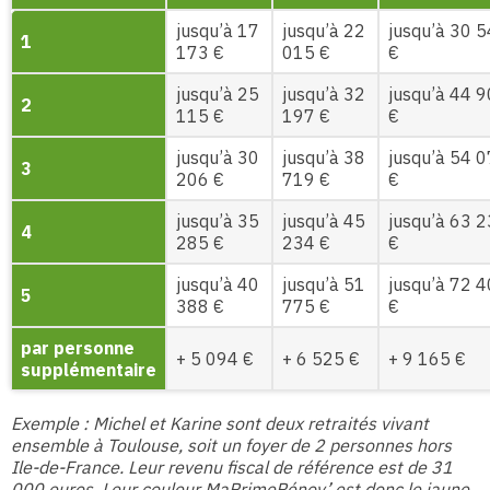
jusqu’à 17
jusqu’à 22
jusqu’à 30 
1
173 €
015 €
€
jusqu’à 25
jusqu’à 32
jusqu’à 44 
2
115 €
197 €
€
jusqu’à 30
jusqu’à 38
jusqu’à 54 
3
206 €
719 €
€
jusqu’à 35
jusqu’à 45
jusqu’à 63 
4
285 €
234 €
€
jusqu’à 40
jusqu’à 51
jusqu’à 72 
5
388 €
775 €
€
par personne
+ 5 094 €
+ 6 525 €
+ 9 165 €
supplémentaire
Exemple : Michel et Karine sont deux retraités vivant
ensemble à Toulouse, soit un foyer de 2 personnes hors
Ile-de-France. Leur revenu fiscal de référence est de 31
000 euros. Leur couleur MaPrimeRénov’ est donc le jaune.