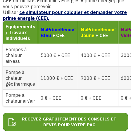
CEE (certificats Economies Energies = prime énergie) que
vous pouvez percevoir.
Utiliser
ce simulateur pour calculer et demander votre
prime energie (CEE).
Équipements
MaPrimeRénov’
MaPrimeRénov’
MaP
/ Travaux
Bleu
+ CEE
Jaune
+ CEE
Viol
individuels
Pompes à
chaleur
5000 € + CEE
4000 € + CEE
3000
air/eau
Pompe à
chaleur
11000 € + CEE
9000 € + CEE
6000
géothermique
Pompe à
0 € + CEE
0 € + CEE
0 € 
chaleur air/air
RECEVEZ GRATUITEMENT DES CONSEILS ET
DEVIS POUR VOTRE PAC