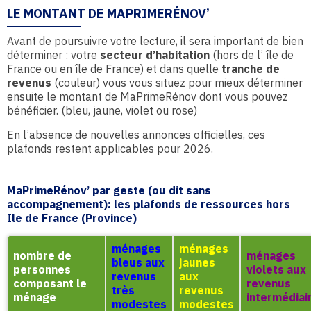
LE MONTANT DE MAPRIMERÉNOV’
Avant de poursuivre votre lecture, il sera important de bien
déterminer : votre
secteur d’habitation
(hors de l’ île de
France ou en île de France) et dans quelle
tranche de
revenus
(couleur) vous vous situez pour mieux déterminer
ensuite le montant de MaPrimeRénov dont vous pouvez
bénéficier. (bleu, jaune, violet ou rose)
En l’absence de nouvelles annonces officielles, ces
plafonds restent applicables pour 2026.
MaPrimeRénov’ par geste (ou dit sans
accompagnement): les plafonds de ressources hors
Ile de France (Province)
ménages
ménages
nombre de
ménages
bleus aux
jaunes
personnes
violets aux
revenus
aux
composant le
revenus
très
revenus
ménage
intermédiai
modestes
modestes