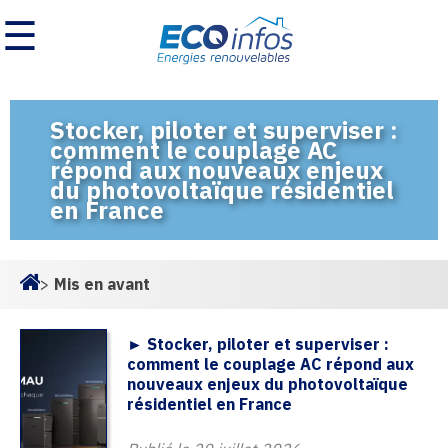
☰
Stocker, piloter et superviser :
comment le couplage AC
répond aux nouveaux enjeux
du photovoltaïque résidentiel
en France
>
Mis en avant
Homepage
► Stocker, piloter et superviser :
comment le couplage AC répond aux
nouveaux enjeux du photovoltaïque
résidentiel en France