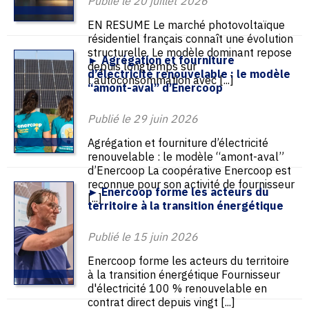
Publié le 20 juillet 2026
EN RESUME Le marché photovoltaïque
résidentiel français connaît une évolution
structurelle. Le modèle dominant repose
► Agrégation et fourniture
depuis longtemps sur
d’électricité renouvelable : le modèle
l’autoconsommation avec [...]
“amont-aval” d’Enercoop
Publié le 29 juin 2026
Agrégation et fourniture d’électricité
renouvelable : le modèle “amont-aval”
d’Enercoop La coopérative Enercoop est
reconnue pour son activité de fournisseur
► Enercoop forme les acteurs du
[...]
territoire à la transition énergétique
Publié le 15 juin 2026
Enercoop forme les acteurs du territoire
à la transition énergétique Fournisseur
d'électricité 100 % renouvelable en
contrat direct depuis vingt [...]