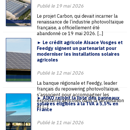
Publié le 19 mai 2026
Le projet Carbon, qui devait incarner la
renaissance de l’industrie photovoltaïque
française, a officiellement été
abandonné ce 19 mai 2026. [...]
► Le crédit agricole Alsace Vosges et
Feedgy signent un partenariat pour
moderniser les installations solaires
agricoles
Publié le 12 mai 2026
La banque régionale et Feedgy, leader
français du repowering photovoltaïque,
s’associent pour accompagner les
► AIKO rejoint la liste des panneaux
exploitants agricoles dans la sécurisation
solaires éligibles à la TVA à 5,5% en
et [...]
France
Publié le 11 mai 2026