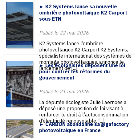
► K2 Systems lance sa nouvelle
ombrière photovoltaïque K2 Carport
sous ETN
Publié le 22 mai 2026
K2 Systems lance l’ombrière
photovoltaïque K2 Carport K2 Systems,
spécialiste international des systèmes de
montage photovoltaïques, annonce le
► Les écologistes déposent une loi
lancement de [...]
pour contrer les réformes du
gouvernement
Publié le 21 mai 2026
La députée écologiste Julie Laernoes a
déposé une proposition de loi visant à
renforcer le droit à l’autoconsommation
d’électricité renouvelable. [...]
► CARBON abandonne sa gigafactory
photovoltaique en France