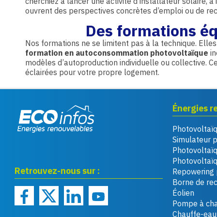
cherchiez à lancer une activité d’installateur solaire,
ouvrent des perspectives concrètes d’emploi ou de rec
Des formations équ
Nos formations ne se limitent pas à la technique. El
formation en autoconsommation photovoltaïque
in
modèles d’autoproduction individuelle ou collective. 
éclairées pour votre propre logement.
Énergies r
Photovoltaï
Eco infos énergies
Simulateur 
renouvelables
Photovoltaï
Photovoltaïq
Retrouvez-nous sur :
Repowering 
Borne de re
Éolien
Pompe à cha
Chauffe-eau 