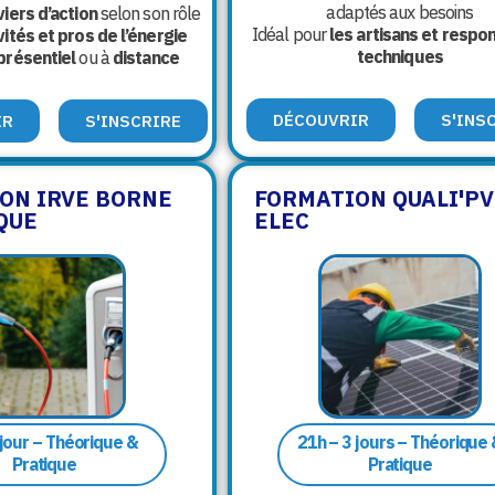
adaptés aux besoins
viers d’action
selon son rôle
Idéal pour
les artisans et respo
vités et pros de l’énergie
techniques
présentiel
ou à
distance
DÉCOUVRIR
S'INS
IR
S'INSCRIRE
ON IRVE BORNE
FORMATION QUALI'PV
QUE
ELEC
 jour – Théorique &
21h – 3 jours – Théorique
Pratique
Pratique