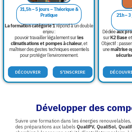
31,5h – 5 jours – Théorique &
Pratique
21h – 3
La formation catégorie 1
répond à un double
enjeu :
Dédiée
aux pro
pouvoir travailler légalement sur
les
sur
K2 Base
et
climatisations et pompes à chaleur
, et
Objectif : passe
maîtriser des gestes techniques essentiels
une
maîtrise o
pour protéger l’environnement.
sécurisé
DÉCOUVRIR
S'INSCRIRE
DÉCOUVR
Développer des compét
Suivre une formation dans les énergies renouvelables, 
des préparations aux labels
QualiPV, QualiSol, Qual