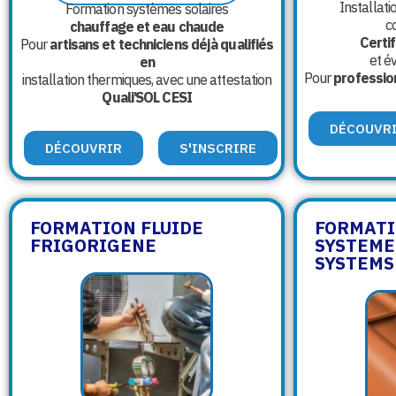
Installati
Formation systèmes solaires
c
chauffage et eau chaude
Certif
Pour
artisans et techniciens déjà qualifiés
et é
en
Pour
professio
installation thermiques, avec une attestation
Quali’SOL CESI
DÉCOUVR
DÉCOUVRIR
S'INSCRIRE
FORMATION FLUIDE
FORMATI
FRIGORIGENE
SYSTEME
SYSTEMS