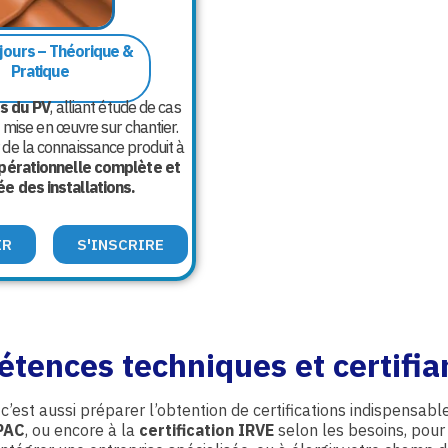
 jours – Théorique &
Pratique
s du PV
, alliant étude de cas
 mise en œuvre sur chantier.
r de la connaissance produit à
pérationnelle complète et
e des installations.
IR
S'INSCRIRE
ences techniques et certifia
c’est aussi préparer l’obtention de certifications indispensab
iPAC
, ou encore à la
certification IRVE
selon les besoins, pour 