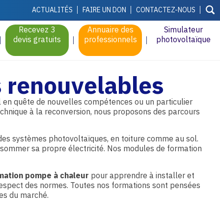
ACTUALITÉS
FAIRE UN DON
CONTACTEZ-NOUS
Recevez 3
Annuaire des
Simulateur
devis gratuits
professionnels
photovoltaïque
s renouvelables
 en quête de nouvelles compétences ou un particulier
chnique à la reconversion, nous proposons des parcours
 des systèmes photovoltaïques, en toiture comme au sol.
nsommer sa propre électricité. Nos modules de formation
mation pompe à chaleur
pour apprendre à installer et
 respect des normes. Toutes nos formations sont pensées
ces du marché.