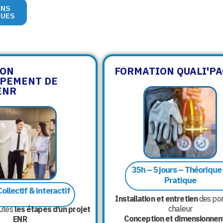
ONS
QUES
ION
FORMATION QUALI'PA
PEMENT DE
ENR
35h – 5 jours – Théorique
Pratique
Collectif & interactif
Installation et entretien
des po
chaleur
utes
les étapes d’un projet
Conception et dimensionne
ENR