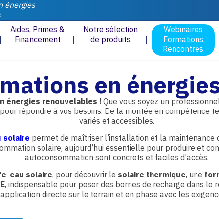
n énergies
s
Aides, Primes &
Notre sélection
Webinaires
Financement
de produits
Formations
Rencontres
rmations en énergie
n énergies renouvelables
! Que vous soyez un professionnel
pour répondre à vos besoins. De la montée en compétence te
variés et accessibles.
 solaire
permet de maîtriser l’installation et la maintenance
ommation solaire, aujourd’hui essentielle pour produire et co
autoconsommation sont concrets et faciles d’accès.
fe-eau solaire
, pour découvrir le
solaire thermique
, une
for
VE
, indispensable pour poser des bornes de recharge dans le
application directe sur le terrain et en phase avec les exigen