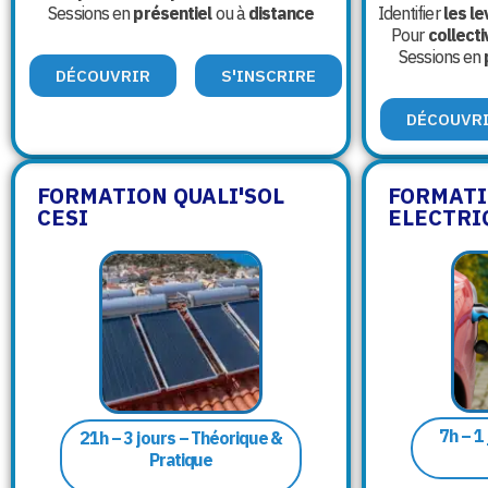
Sessions en
présentiel
ou à
distance
Identifier
les le
Pour
collecti
Sessions en
DÉCOUVRIR
S'INSCRIRE
DÉCOUVR
FORMATION QUALI'SOL
FORMATI
CESI
ELECTRI
7h – 1
21h – 3 jours – Théorique &
Pratique