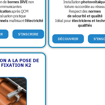
on de
bornes IRVE
non
Installation
photovoltaïqu
ommunicantes
toiture raccordée au résea
ication
après QCM
Respect des
normes
valuation pratique
de sécurité et qualité
nnels
maîtrisant
l’électricité
Idéal pour
électriciens et techn
qualifiés
IR
S'INSCRIRE
DÉCOUVRIR
S'INS
ON A LA POSE DE
 FIXATION K2