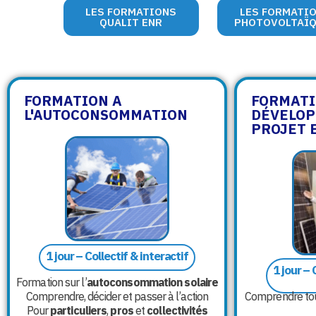
LES FORMATIONS
LES FORMATI
QUALIT ENR
PHOTOVOLTAÏ
FORMATION A
FORMAT
L'AUTOCONSOMMATION
DÉVELOP
PROJET 
1 jour – Collectif & interactif
1 jour – 
Formation sur l’
autoconsommation solaire
Comprendre, décider et passer à l’action
Comprendre to
Pour
particuliers
,
pros
et
collectivités