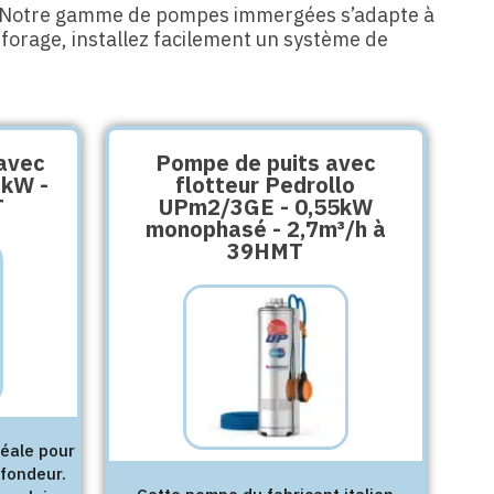
Notre gamme de pompes immergées s’adapte à
 forage, installez facilement un système de
 avec
Pompe de puits avec
9kW -
flotteur Pedrollo
T
UPm2/3GE - 0,55kW
monophasé - 2,7m³/h à
39HMT
déale pour
ofondeur.