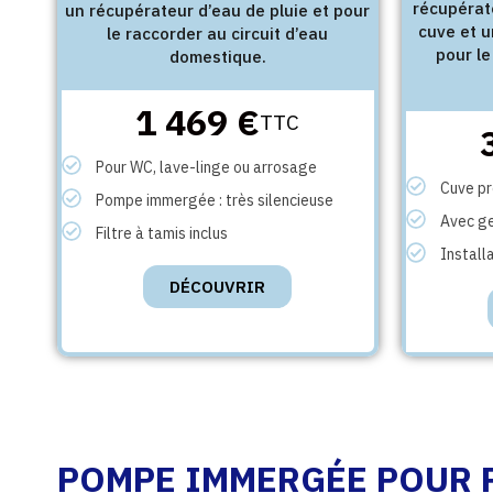
récupérat
un récupérateur d’eau de pluie et pour
cuve et u
le raccorder au circuit d’eau
pour l
domestique.
1 469 €
TTC
Pour WC, lave-linge ou arrosage
Cuve p
Pompe immergée : très silencieuse
Avec ge
Filtre à tamis inclus
Install
DÉCOUVRIR
POMPE IMMERGÉE POUR P