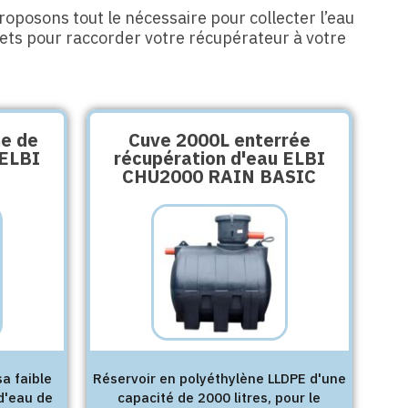
oposons tout le nécessaire pour collecter l’eau
lets pour raccorder votre récupérateur à votre
ne de
Cuve 2000L enterrée
 ELBI
récupération d'eau ELBI
CHU2000 RAIN BASIC
a faible
Réservoir en polyéthylène LLDPE d'une
d'eau de
capacité de 2000 litres, pour le