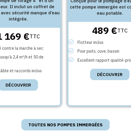
ompe de forage 4’’ et d’un
Conçue pour le pompage d’ea
eur. Il inclut un coffret de
cette pompe immergée est c
avec sécurité manque d’eau
eau potable.
intégrée.
489 €
TTC
1 169 €
TTC
Flotteur inclus
é contre la marche à sec
Pour puits, cuve, bassin
usqu’à 2,4 m³/h et 50 de
Excellent rapport qualité-pri
câble et raccords inclus
DÉCOUVRIR
DÉCOUVRIR
TOUTES NOS POMPES IMMERGÉES