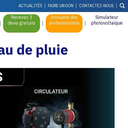
ACTUALITÉS
FAIRE UN DON
CONTACTEZ-NOUS
Recevez 3
Annuaire des
Simulateur
devis gratuits
professionnels
photovoltaïque
au de pluie