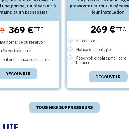
 une pompe, un réservoir à
pressostat et tout le nécess
ragme et un pressostat.
leur installation
269 €
369 €
19
TTC
TTC
Kit complet
maintenance du réservoir
Notice de montage
très performante
Réservoir diaphragme : zéro
imenter la maison ou le jardin
maintenance
DÉCOUVRIR
DÉCOUVRIR
TOUS NOS SURPRESSEURS
LUIE