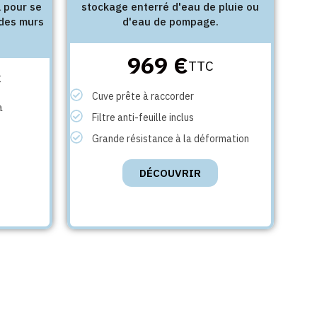
l pour se
stockage enterré d'eau de pluie ou
 des murs
d'eau de pompage.
969 €
TTC
C
Cuve prête à raccorder
a
Filtre anti-feuille inclus
Grande résistance à la déformation
DÉCOUVRIR