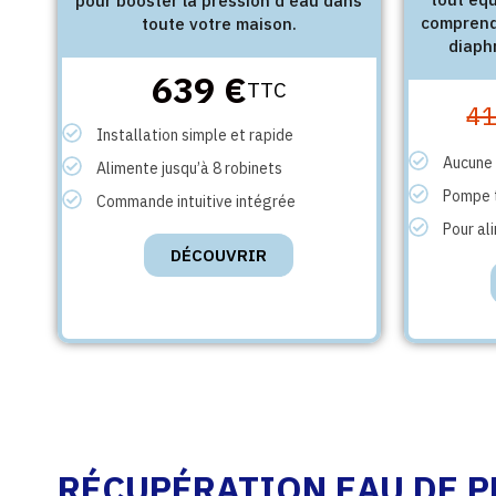
pour booster la pression d'eau dans
comprend
toute votre maison.
diaph
639 €
TTC
4
Installation simple et rapide
Aucune 
Alimente jusqu’à 8 robinets
Pompe 
Commande intuitive intégrée
Pour al
DÉCOUVRIR
RÉCUPÉRATION EAU DE P