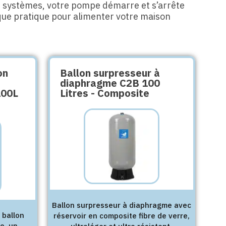
 systèmes, votre pompe démarre et s’arrête
 que pratique pour alimenter votre maison
on
Ballon surpresseur à
diaphragme C2B 100
100L
Litres - Composite
Ballon surpresseur à diaphragme avec
 ballon
réservoir en composite fibre de verre,
e, un