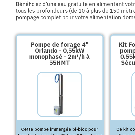
Bénéficiez d’une eau gratuite en alimentant vot
tous les profondeurs (de 10 à plus de 150 mètres
pompage complet pour votre alimentation dome
Pompe de forage 4''
Kit F
Orlando - 0,55kW
pomp
monophasé - 2m³/h à
0.55
55HMT
Sécu
Cette pompe immergée bi-bloc pour
Ce kit c