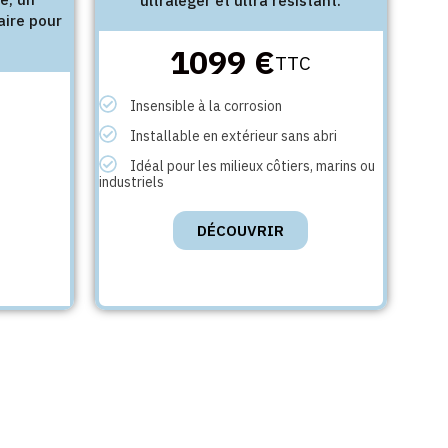
ultraléger et ultra résistant.
aire pour
1099 €
TTC
Insensible à la corrosion
Installable en extérieur sans abri
Idéal pour les milieux côtiers, marins ou
industriels
DÉCOUVRIR