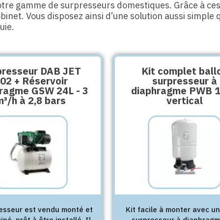
tre gamme de surpresseurs domestiques. Grâce à ces
inet. Vous disposez ainsi d’une solution aussi simple
uie.
presseur DAB JET
Kit complet ball
02 + Réservoir
surpresseur à
ragme GSW 24L - 3
diaphragme PWB 
m³/h à 2,8 bars
vertical
esseur est vendu monté et
Kit facile à monter avec un
ipé, prêt à être installé. Il
surpresseur à diaphragm