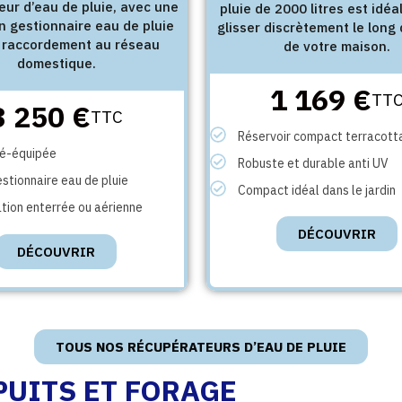
eur d’eau de pluie, avec une
pluie de 2000 litres est idéa
n gestionnaire eau de pluie
glisser discrètement le long
e raccordement au réseau
de votre maison.
domestique.
1 169 €
TT
3 250 €
TTC
Réservoir compact terracott
ré-équipée
Robuste et durable anti UV
stionnaire eau de pluie
Compact idéal dans le jardin
ation enterrée ou aérienne
DÉCOUVRIR
DÉCOUVRIR
TOUS NOS RÉCUPÉRATEURS D’EAU DE PLUIE
UITS ET FORAGE