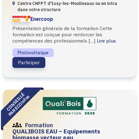
Conseillés par ECOinfos
Centre CNFPT d'Issy-les-Moulineaux ou en intra
dans votre structure
Catégorie
Enercoop
Formation
Rencontre
Webinaire
Présentation générale de la formation Cette
Tag
formation est conçue pour renforcer les
compétences des professionnels […]
Lire plus
Photovoltaïque
Réglementation
Photovoltaïque
Stockage et batterie
Participer
CONSEILLÉ
PAR ECOinfos
Formation
QUALIBOIS EAU – Equipements
biomasse vecteur eau