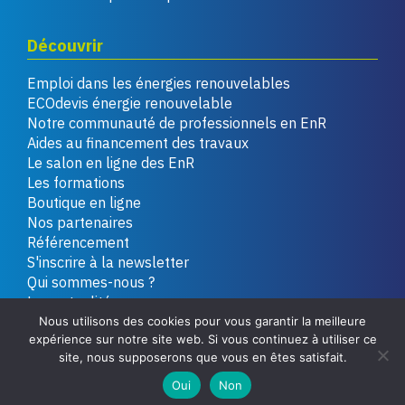
Découvrir
Emploi dans les énergies renouvelables
ECOdevis énergie renouvelable
Notre communauté de professionnels en EnR
Aides au financement des travaux
Le salon en ligne des EnR
Les formations
Boutique en ligne
Nos partenaires
Référencement
S'inscrire à la newsletter
Qui sommes-nous ?
Les actualités
La quotidienne d'ECOinfos
Nous utilisons des cookies pour vous garantir la meilleure
expérience sur notre site web. Si vous continuez à utiliser ce
Contactez-nous
site, nous supposerons que vous en êtes satisfait.
Faire un don
Oui
Non