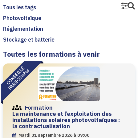
Tous les tags
Photovoltaïque
Réglementation
Stockage et batterie
Toutes les formations à venir
Filtrer par
CONSEILLÉ
PAR ECOinfos
Du
Au
Formation
La maintenance et l’exploitation des
installations solaires photovoltaïques :
Évènements à venir
Évènements avec un replay
la contractualisation
mardi 01 septembre 2026 à 09:00