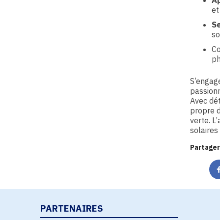
Ap
et
Se
so
Co
ph
S’engage
passionn
Avec dét
propre d
verte. L
solaires
Partager
PARTENAIRES