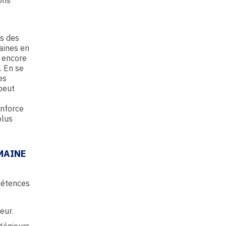
ons
us des
maines en
 encore
. En se
es
peut
enforce
plus
MAINE
pétences
eur.