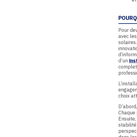
POURQ
Pour dev
avec les
solaires
innovati
d’inform
d’un
ins
complet
professi
L’instal
engageme
choix att
D’abord,
Chaque p
Ensuite,
stabilit
perspect