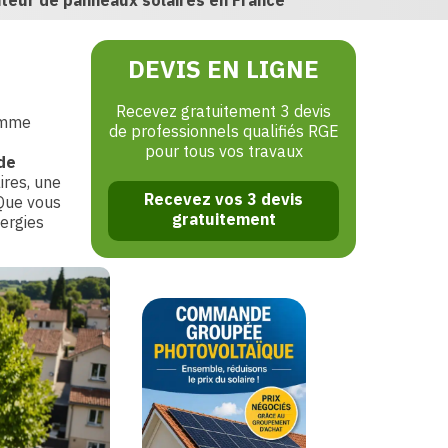
ateur de panneaux solaires en France
DEVIS EN LIGNE
Recevez gratuitement 3 devis
mme
de professionnels qualifiés RGE
pour tous vos travaux
de
ires, une
Recevez vos 3 devis
 Que vous
gratuitement
nergies