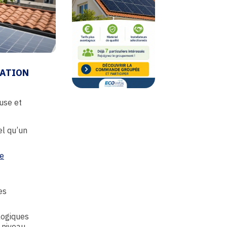
LATION
use et
el qu’un
le
es
logiques
 niveau.