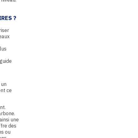
IRES ?
riser
neaux
lus
 guide
 un
ent ce
nt.
arbone.
ainsi une
ffre des
ns ou