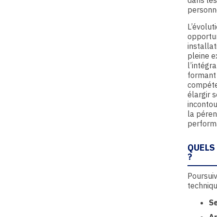
dans les
personne
L’évolut
opportun
installa
pleine 
l’intégr
formant
compéten
élargir 
incontou
la péren
performa
QUELS
?
Poursui
techniqu
Se