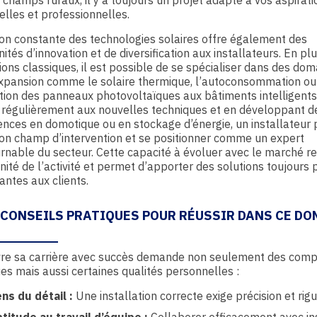
 champs ruraux, il y a toujours un projet adapté à vos aspirati
lles et professionnelles.
ion constante des technologies solaires offre également des
ités d’innovation et de diversification aux installateurs. En pl
tions classiques, il est possible de se spécialiser dans des do
expansion comme le solaire thermique, l’autoconsommation ou
ation des panneaux photovoltaïques aux bâtiments intelligents
 régulièrement aux nouvelles techniques et en développant d
ces en domotique ou en stockage d’énergie, un installateur 
son champ d’intervention et se positionner comme un expert
rnable du secteur. Cette capacité à évoluer avec le marché r
nité de l’activité et permet d’apporter des solutions toujours 
ntes aux clients.
 CONSEILS PRATIQUES POUR RÉUSSIR DANS CE DO
vre sa carrière avec succès demande non seulement des com
es mais aussi certaines qualités personnelles :
ns du détail :
Une installation correcte exige précision et rigu