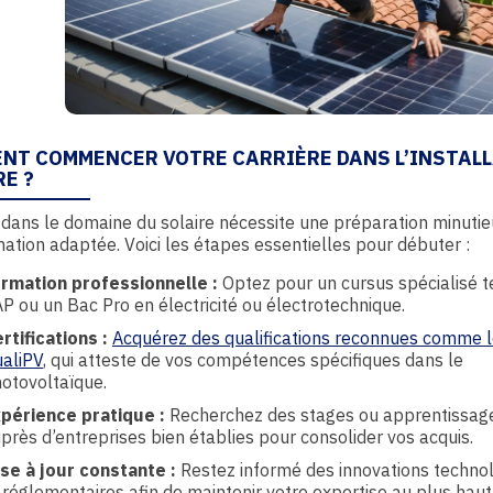
NT COMMENCER VOTRE CARRIÈRE DANS L’INSTAL
RE ?
 dans le domaine du solaire nécessite une préparation minutie
ation adaptée. Voici les étapes essentielles pour débuter :
rmation professionnelle :
Optez pour un cursus spécialisé t
P ou un Bac Pro en électricité ou électrotechnique.
rtifications :
Acquérez des qualifications reconnues comme 
aliPV
, qui atteste de vos compétences spécifiques dans le
otovoltaïque.
périence pratique :
Recherchez des stages ou apprentissag
près d’entreprises bien établies pour consolider vos acquis.
se à jour constante :
Restez informé des innovations techno
 réglementaires afin de maintenir votre expertise au plus haut