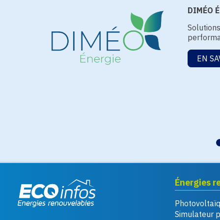
DIMÉO Én
Solution
performa
EN SA
Énergies r
Photovoltaï
Eco infos énergies
Simulateur 