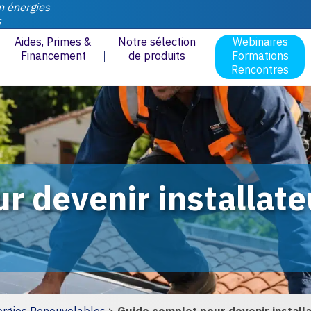
n énergies
s
Aides, Primes &
Notre sélection
Webinaires
Financement
de produits
Formations
Rencontres
r devenir installat