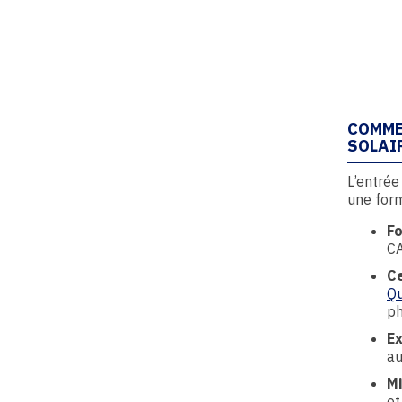
COMME
SOLAI
L’entrée
une form
Fo
CA
Ce
Qu
ph
Ex
au
Mi
et