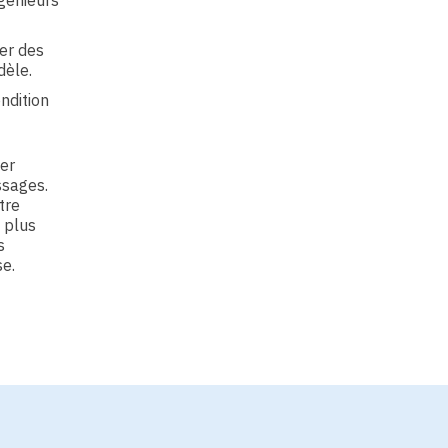
génieurs
er des
dèle.
ndition
ier
ssages.
tre
 plus
s
se.