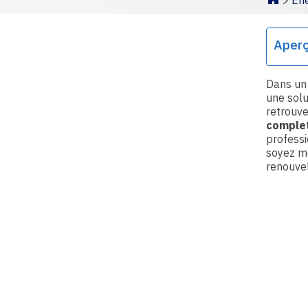
>
Éne
Homepa
Aper
Dans un
une solu
retrouve
comple
professi
soyez mo
renouvel