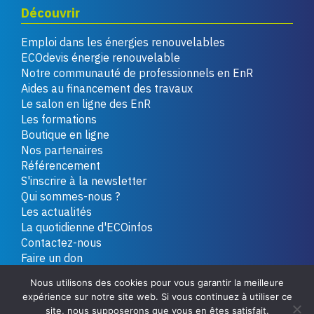
Découvrir
Emploi dans les énergies renouvelables
ECOdevis énergie renouvelable
Notre communauté de professionnels en EnR
Aides au financement des travaux
Le salon en ligne des EnR
Les formations
Boutique en ligne
Nos partenaires
Référencement
S'inscrire à la newsletter
Qui sommes-nous ?
Les actualités
La quotidienne d'ECOinfos
Contactez-nous
Faire un don
Nous utilisons des cookies pour vous garantir la meilleure
expérience sur notre site web. Si vous continuez à utiliser ce
Copyright 2026 - Tous droits réservés
Plan du site
site, nous supposerons que vous en êtes satisfait.