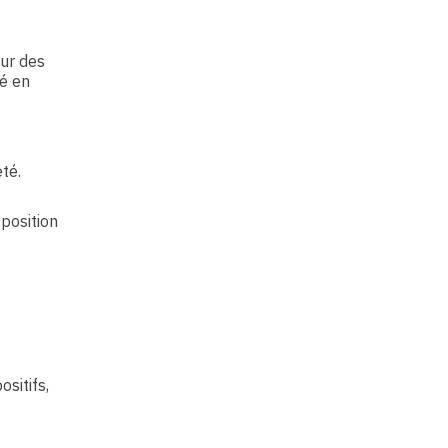
our des
pé en
té.
sposition
sitifs,