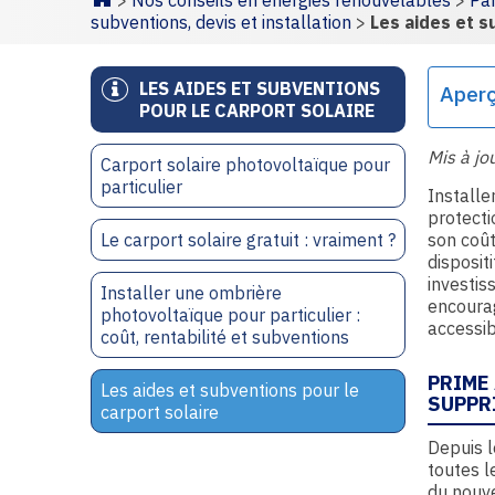
>
Nos conseils en énergies renouvelables
>
Pa
Homepage
subventions, devis et installation
>
Les aides et s
LES AIDES ET SUBVENTIONS
Aper
POUR LE CARPORT SOLAIRE
Mis à jo
Carport solaire photovoltaïque pour
particulier
Installe
protecti
Le carport solaire gratuit : vraiment ?
son coût
dispositi
investis
Installer une ombrière
encourag
photovoltaïque pour particulier :
accessib
coût, rentabilité et subventions
PRIME
Les aides et subventions pour le
SUPPR
carport solaire
Depuis l
toutes l
du nouve