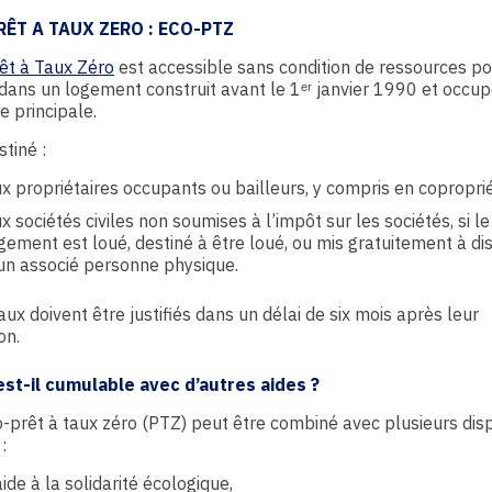
RÊT A TAUX ZERO : ECO-PTZ
êt à Taux Zéro
est accessible sans condition de ressources p
dans un logement construit avant le 1ᵉʳ janvier 1990 et occu
e principale.
stiné :
x propriétaires occupants ou bailleurs, y compris en coproprié
x sociétés civiles non soumises à l’impôt sur les sociétés, si le
gement est loué, destiné à être loué, ou mis gratuitement à di
un associé personne physique.
aux doivent être justifiés dans un délai de six mois après leur
on.
est-il cumulable avec d’autres aides ?
co-prêt à taux zéro (PTZ) peut être combiné avec plusieurs dispo
:
aide à la solidarité écologique,