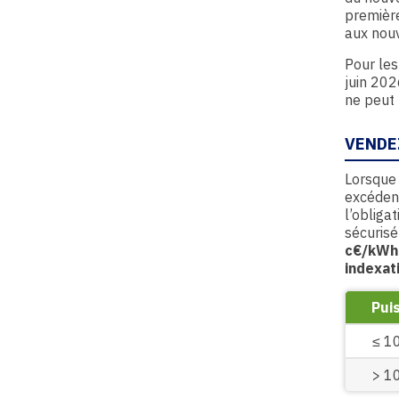
première
aux nou
Pour les
juin 202
ne peut 
VENDE
Lorsque 
excédent
l’obliga
sécurisé
c€/kWh
indexat
Pui
≤ 1
> 1