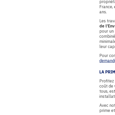
propriét
France, 
ans.
Les trav
de l’En
pour un 
combiné 
minimale
leur cap
Pour com
demander
LA PRI
Profitez
coût de 
tous, es
installat
Avec no
prime et