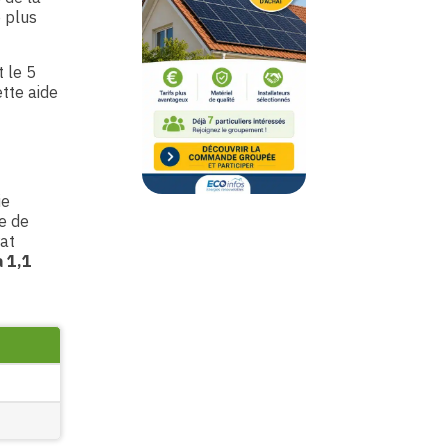
e plus
 le 5
ette aide
ie
e de
rat
à 1,1