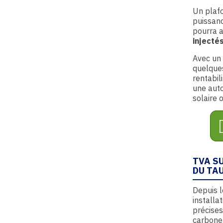
Un plafo
puissanc
pourra a
injecté
Avec un 
quelques
rentabil
une aut
solaire 
TVA S
DU TAU
Depuis 
installa
précises
carbone 