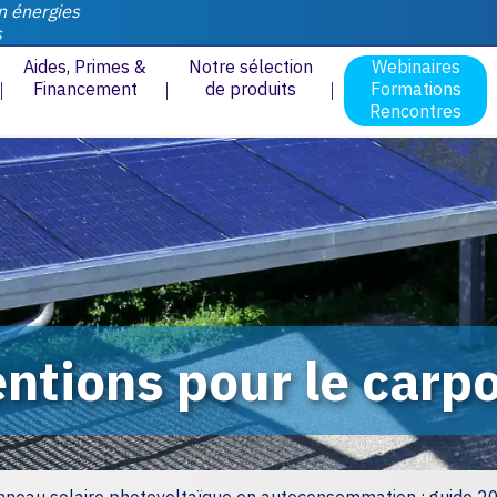
n énergies
s
Aides, Primes &
Notre sélection
Webinaires
Financement
de produits
Formations
Rencontres
ntions pour le carpo