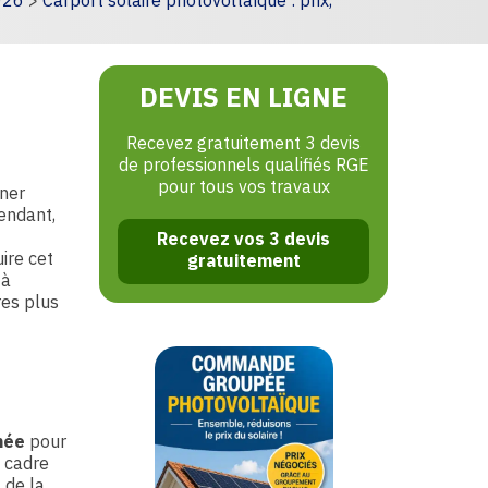
026
>
Carport solaire photovoltaïque : prix,
DEVIS EN LIGNE
Recevez gratuitement 3 devis
de professionnels qualifiés RGE
pour tous vos travaux
ner
endant,
Recevez vos 3 devis
ire cet
gratuitement
 à
res plus
mée
pour
e cadre
 de la