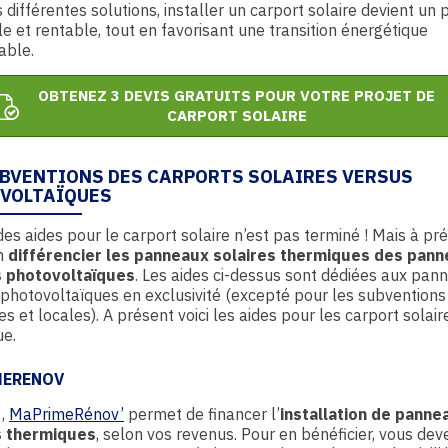
 différentes solutions, installer un carport solaire devient un 
le et rentable, tout en favorisant une transition énergétique
able.
OBTENEZ 3 DEVIS GRATUITS POUR VOTRE PROJET DE
CARPORT SOLAIRE
UBVENTIONS DES CARPORTS SOLAIRES VERSUS
VOLTAÏQUES
 des aides pour le carport solaire n’est pas terminé ! Mais à prés
en
différencier les panneaux solaires thermiques des pan
s photovoltaïques
. Les aides ci-dessus sont dédiées aux pan
 photovoltaïques en exclusivité (excepté pour les subventions
es et locales). A présent voici les aides pour les carport solair
ue.
MERENOV
6,
MaPrimeRénov’
permet de financer l’
installation de panne
s thermiques
, selon vos revenus. Pour en bénéficier, vous dev