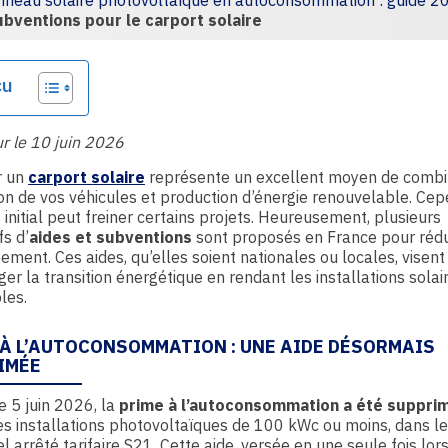
nneau solaire photovoltaïque en autoconsommation : guide 2
ubventions pour le carport solaire
çu
ur le 10 juin 2026
r un
carport solaire
représente un excellent moyen de combi
on de vos véhicules et production d’énergie renouvelable. Cep
 initial peut freiner certains projets. Heureusement, plusieurs
fs d’
aides et subventions
sont proposés en France pour rédu
sement. Ces aides, qu’elles soient nationales ou locales, visent
er la transition énergétique en rendant les installations solai
les.
 À L’AUTOCONSOMMATION : UNE AIDE DÉSORMAIS
IMÉE
e 5 juin 2026, la
prime à l’autoconsommation a été suppri
es installations photovoltaïques de 100 kWc ou moins, dans l
l arrêté tarifaire S21. Cette aide, versée en une seule fois lors