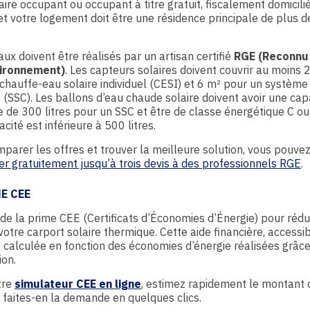
aire occupant ou occupant à titre gratuit, fiscalement domicili
et votre logement doit être une résidence principale de plus d
aux doivent être réalisés par un artisan certifié
RGE (Reconnu
vironnement)
. Les capteurs solaires doivent couvrir au moins 
chauffe-eau solaire individuel (CESI) et 6 m² pour un système 
(SSC). Les ballons d’eau chaude solaire doivent avoir une cap
 de 300 litres pour un SSC et être de classe énergétique C ou 
acité est inférieure à 500 litres.
parer les offres et trouver la meilleure solution, vous pouve
 gratuitement jusqu’à trois devis à des professionnels RGE
.
ME CEE
 de la prime CEE (Certificats d’Économies d’Énergie) pour rédu
votre carport solaire thermique. Cette aide financière, accessi
t calculée en fonction des économies d’énergie réalisées grâce
ion.
tre
simulateur CEE en ligne
, estimez rapidement le montant 
 faites-en la demande en quelques clics.