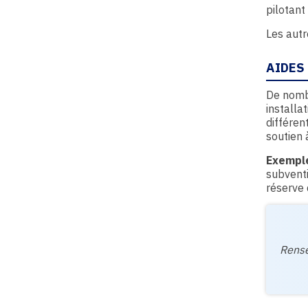
pilotant
Les autr
AIDES
De nombr
installa
différen
soutien 
Exemple
subvent
réserve 
Rense