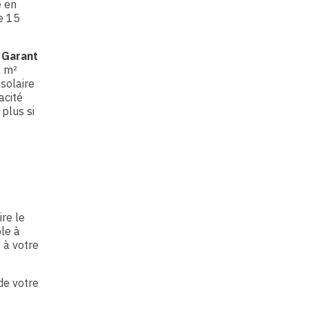
é en
e 15
 Garant
2 m²
solaire
acité
plus si
z
ire le
ble à
 à votre
de votre