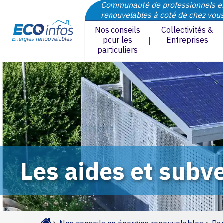
Communauté de professionnels e
renouvelables à coté de chez vou
Nos conseils
Collectivités &
pour les
Entreprises
particuliers
Les aides et subve