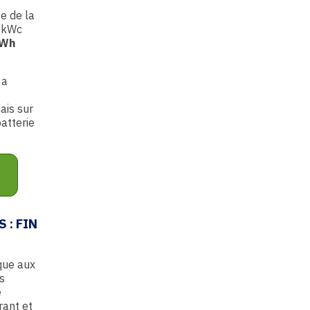
se de la
9 kWc
kWh
 a
ais sur
atterie
 : FIN
que aux
s
e
rant et