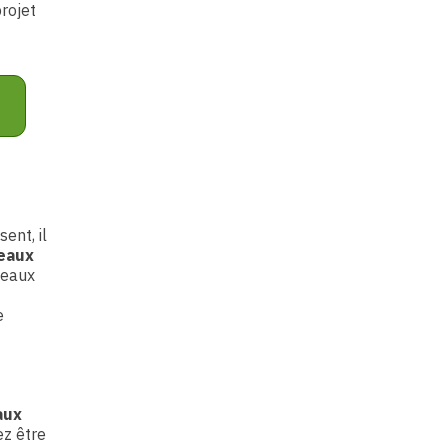
projet
ent, il
neaux
neaux
e
aux
ez être