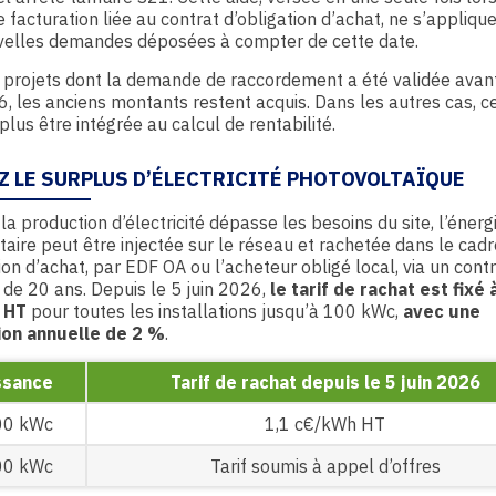
 facturation liée au contrat d’obligation d’achat, ne s’appliqu
velles demandes déposées à compter de cette date.
 projets dont la demande de raccordement a été validée avant
6, les anciens montants restent acquis. Dans les autres cas, c
plus être intégrée au calcul de rentabilité.
Z LE SURPLUS D’ÉLECTRICITÉ PHOTOVOLTAÏQUE
la production d’électricité dépasse les besoins du site, l’énerg
aire peut être injectée sur le réseau et rachetée dans le cadr
tion d’achat, par EDF OA ou l’acheteur obligé local, via un cont
 de 20 ans. Depuis le 5 juin 2026,
le tarif de rachat est fixé 
 HT
pour toutes les installations jusqu’à 100 kWc,
avec une
ion annuelle de 2 %
.
ssance
Tarif de rachat depuis le 5 juin 2026
00 kWc
1,1 c€/kWh HT
00 kWc
Tarif soumis à appel d’offres