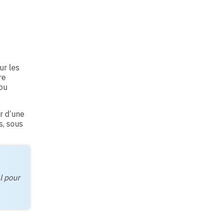
ur les
re
 ou
r d’une
s, sous
l pour