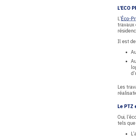
L’ECO P
L’
Éco-Pr
travaux 
résidenc
Il est de
Au
Au
lo
d’
Les trav
réalisati
Le PTZ 
Oui, l’é
tels que 
L’