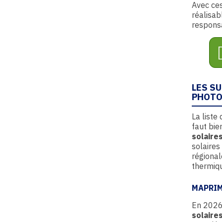
Avec ces
réalisab
respons
LES S
PHOTO
La liste
faut bi
solaire
solaires
régional
thermiq
MAPRI
En 202
solaire