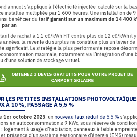
nd annuel s’applique à l’électricité injectée, calculé sur la ba
e installée multipliée par 1 600 heures. Une installation de 
insi bénéficier du
tarif garanti sur un maximum de 14 400 
s par an
.
tarif de rachat à 1,1 c€/kWh HT contre plus de 12 c€/kWh il y
 années, la revente du surplus ne constitue plus un levier de
ité significatif. La stratégie la plus performante repose désorm
oconsommation maximale, notamment via l’intégration d’une b
ou d’une solution de stockage virtuel.
OBTENEZ 3 DEVIS GRATUITS POUR VOTRE PROJET DE
CARPORT SOLAIRE
UR LES PETITES INSTALLATIONS PHOTOVOLTAÏQUES
X À 10 %, PASSAGE À 5,5 %
le
1er octobre 2025
, un
nouveau taux réduit de 5,5 %
s’appli
tions en autoconsommation ≤ 9 kWc, sous réserve de condition
 : logement à usage d’habitation, panneaux à faible empreint
et présence d’un système gestionnaire d’énergie (EMS) mesu