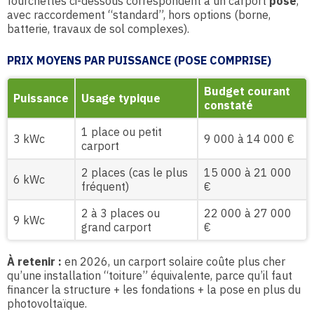
fourchettes ci-dessous correspondent à un carport
posé
,
avec raccordement “standard”, hors options (borne,
batterie, travaux de sol complexes).
PRIX MOYENS PAR PUISSANCE (POSE COMPRISE)
Budget courant
Puissance
Usage typique
constaté
1 place ou petit
3 kWc
9 000 à 14 000 €
carport
2 places (cas le plus
15 000 à 21 000
6 kWc
fréquent)
€
2 à 3 places ou
22 000 à 27 000
9 kWc
grand carport
€
À retenir :
en 2026, un carport solaire coûte plus cher
qu’une installation “toiture” équivalente, parce qu’il faut
financer la structure + les fondations + la pose en plus du
photovoltaïque.