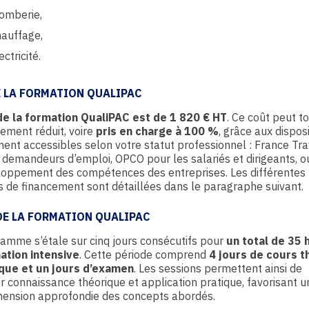
omberie,
auffage,
ectricité.
E LA FORMATION QUALIPAC
de la formation QualiPAC est de 1 820 € HT
. Ce coût peut t
tement réduit, voire
pris en charge à 100 %
, grâce aux disposi
ent accessibles selon votre statut professionnel : France Tra
 demandeurs d’emploi, OPCO pour les salariés et dirigeants, o
loppement des compétences des entreprises. Les différentes
s de financement sont détaillées dans le paragraphe suivant.
DE LA FORMATION QUALIPAC
amme s’étale sur cinq jours consécutifs pour
un total de 35 
ation intensive
. Cette période comprend
4 jours de cours t
ique et un jours d’examen
. Les sessions permettent ainsi de
 connaissance théorique et application pratique, favorisant u
ension approfondie des concepts abordés.