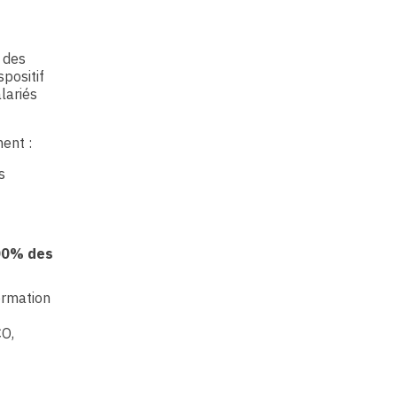
 des
spositif
lariés
ent :
s
00% des
ormation
CO,