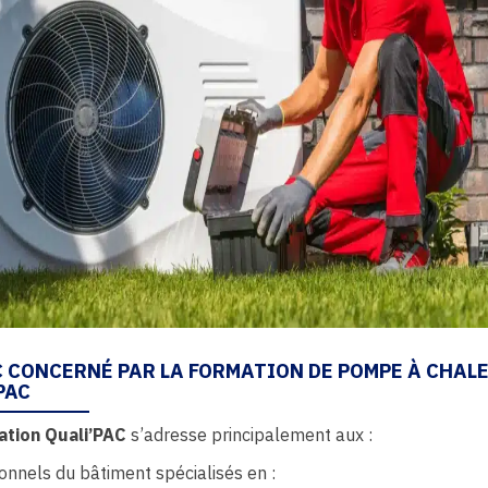
C CONCERNÉ PAR LA FORMATION DE POMPE À CHAL
PAC
ation Quali’PAC
s’adresse principalement aux :
onnels du bâtiment spécialisés en :