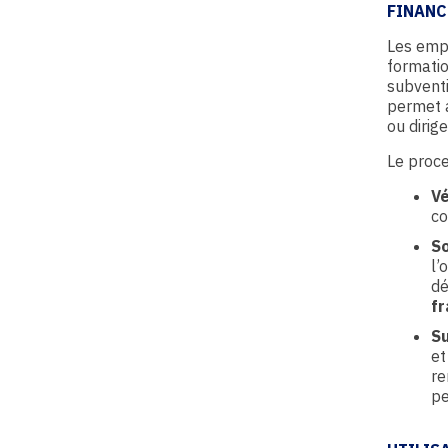
FINANC
Les empl
formati
subventi
permet a
ou dirig
Le proc
Vé
co
S
l’
dé
fr
S
et
re
pe