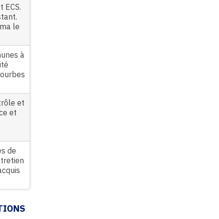
t ECS.
tant.
éma le
munes à
ité
 courbes
rôle et
ce et
es de
ntretien
acquis
TIONS