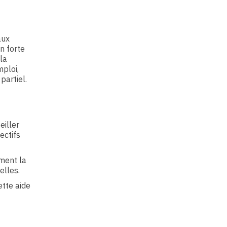
aux
n forte
la
mploi,
artiel.
eiller
ectifs
ment la
elles.
ette aide