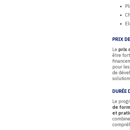
Pl
Ch
El
PRIX D
Le
prix 
être for
financem
pour les
de déve
solution
DURÉE 
Le progr
de form
et prat
combiner
compréh