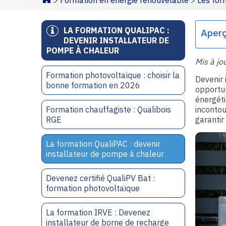
>
Formation en énergie renouvelable
>
Les fo
Homepage
LA FORMATION QUALIPAC :
Aper
DEVENIR INSTALLATEUR DE
POMPE À CHALEUR
Mis à jo
Formation photovoltaïque : choisir la
Devenir 
bonne formation en 2026
opportun
énergéti
Formation chauffagiste : Qualibois
incontou
RGE
garantir 
La formation QualiPAC : devenir
installateur de pompe à chaleur
Devenez certifié QualiPV Bat :
formation photovoltaïque
La formation IRVE : Devenez
installateur de borne de recharge