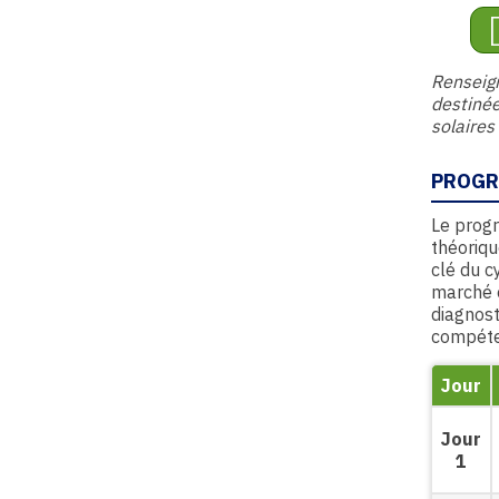
Renseig
destinée
solaires
PROGR
Le progr
théoriqu
clé du c
marché e
diagnost
compéte
Jour
Jour
1