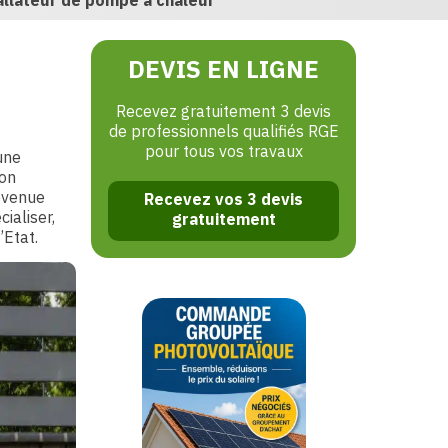
tallateur de pompe à chaleur
DEVIS EN LIGNE
Recevez gratuitement 3 devis
de professionnels qualifiés RGE
pour tous vos travaux
une
ion
devenue
Recevez vos 3 devis
ialiser,
gratuitement
’Etat.