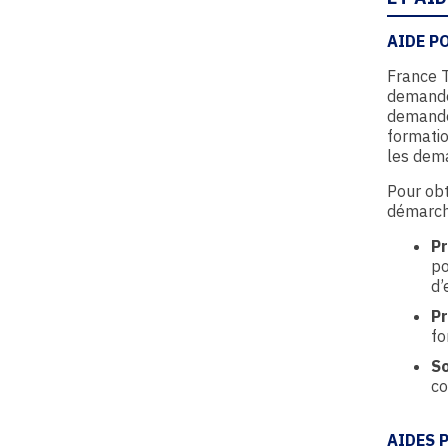
AIDE P
France T
demande
demande
formatio
les dema
Pour obt
démarch
Pr
po
d’
Pr
fo
S
co
AIDES 