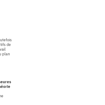
outefois
tifs de
vail
u plan
heures
héorie
ne