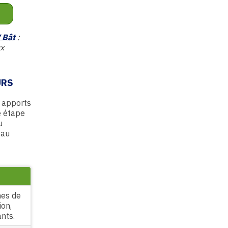
 Bât
:
ux
URS
t apports
e étape
u
 au
nes de
ion,
nts.