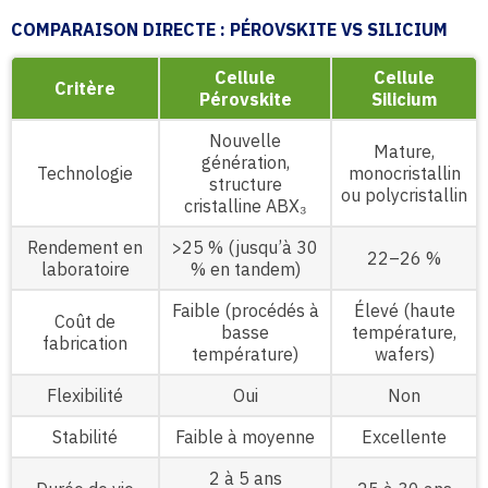
COMPARAISON DIRECTE : PÉROVSKITE VS SILICIUM
Cellule
Cellule
Critère
Pérovskite
Silicium
Nouvelle
Mature,
génération,
Technologie
monocristallin
structure
ou polycristallin
cristalline ABX₃
Rendement en
>25 % (jusqu’à 30
22–26 %
laboratoire
% en tandem)
Faible (procédés à
Élevé (haute
Coût de
basse
température,
fabrication
température)
wafers)
Flexibilité
Oui
Non
Stabilité
Faible à moyenne
Excellente
2 à 5 ans