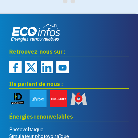
Eco infos énergies
Retrouvez-nous sur :
renouvelables
Ils parlent de nous :
Énergies renouvelables
Photovoltaïque
Simulateur photovoltaïque