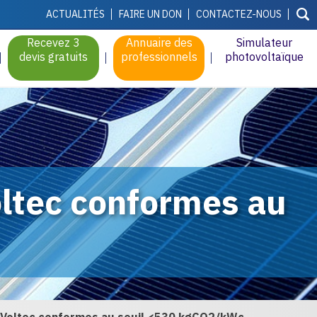
ACTUALITÉS
FAIRE UN DON
CONTACTEZ-NOUS
Recevez 3
Annuaire des
Simulateur
devis gratuits
professionnels
photovoltaïque
oltec conformes au