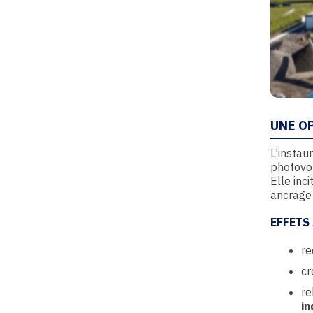
UNE O
L’instau
photovol
Elle inc
ancrage
EFFETS
re
cr
re
in