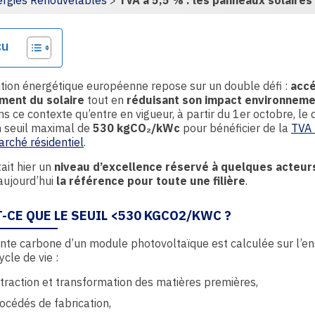
rgies Renouvelables
>
TVA à 5,5 % : les panneaux solair
ge
çu
ition énergétique européenne repose sur un double défi :
accé
ment du solaire
tout en
réduisant son impact environneme
ns ce contexte qu’entre en vigueur, à partir du 1er octobre, le 
n seuil maximal de
530 kgCO
₂
/kWc
pour bénéficier de la
TVA 
arché résidentiel
.
tait hier un
niveau d’excellence réservé à quelques acteur
aujourd’hui
la référence pour toute une filière
.
-CE QUE LE SEUIL <530 KGCO2
/KWC ?
nte carbone d’un module photovoltaïque est calculée sur l’
ycle de vie :
traction et transformation des matières premières,
océdés de fabrication,