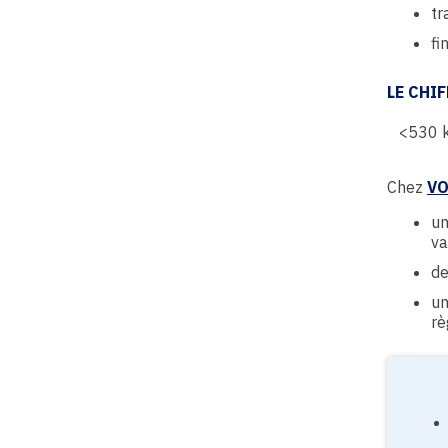
tr
fi
LE CHIF
<530 k
Chez
VO
u
va
de
un
rè