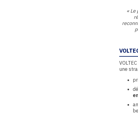
« Le
r
reconn
p
VOLTE
VOLTEC S
une strat
pr
dé
e
an
be