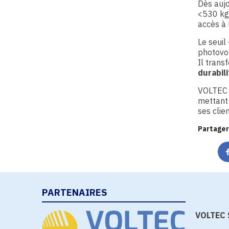
Dès aujo
<530 kgC
accès à 
Le seui
photovol
Il trans
durabili
VOLTEC 
mettant 
ses clie
Partager
PARTENAIRES
VOLTEC S