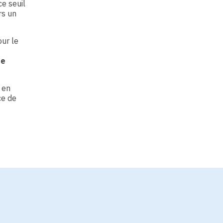
e seuil
rs un
ur le
de
 en
ce de