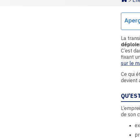
>
Éne
Homepa
Aper
La trans
déploie
C’est da
fixant u
sur le m
Ce qui é
devient 
QU’EST
L’emprei
de son c
ex
pr