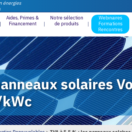
n énergies
s
Aides, Primes &
Notre sélection
Webinaires
Financement
de produits
Formations
Rencontres
 panneaux solaires V
2/kWc