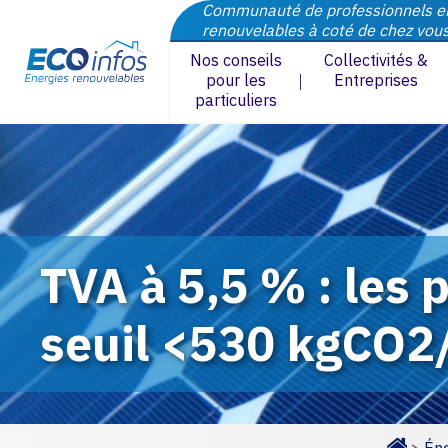
Communauté de professionnels e
renouvelables à coté de chez vou
Nos conseils
Collectivités &
pour les
Entreprises
particuliers
TVA à 5,5 % : les
seuil <530 kgCO