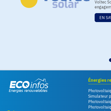
Voltec So
engageme
EN SA
Énergies r
Photovoltaï
Eco infos énergies
Simulateur 
renouvelables
Photovoltaï
Photovoltaïq