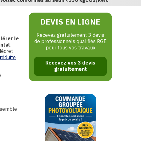
es Voltec conformes au seuil <530 kgCO2/kWc
DEVIS EN LIGNE
Recevez gratuitement 3 devis
lérer le
de professionnels qualifiés RGE
ntal
.
pour tous vos travaux
décret
réduite
Recevez vos 3 devis
gratuitement
s
ensemble