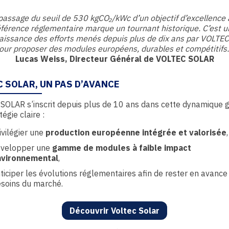
 passage du seuil de 530 kgCO
₂
/kWc d’un objectif d’excellence
éférence réglementaire marque un tournant historique. C’est u
aissance des efforts menés depuis plus de dix ans par VOLTE
our proposer des modules européens, durables et compétitifs.
Lucas Weiss, Directeur Général de VOLTEC SOLAR
C SOLAR, UN PAS D’AVANCE
OLAR s’inscrit depuis plus de 10 ans dans cette dynamique 
égie claire :
ivilégier une
production européenne intégrée et valorisée
,
velopper une
gamme de modules à faible impact
nvironnemental
,
ticiper les évolutions réglementaires afin de rester en avance 
soins du marché.
Découvrir Voltec Solar