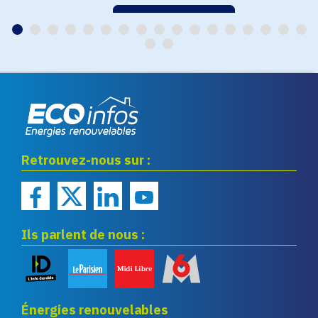
EN SAVOIR PLUS
Eco infos énergies
Retrouvez-nous sur :
renouvelables
Ils parlent de nous :
Énergies renouvelables