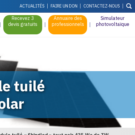
ACTUALITÉS
FAIRE UN DON
CONTACTEZ-NOUS
Recevez 3
Annuaire des
Simulateur
devis gratuits
professionnels
photovoltaïque
e tuilé
olar