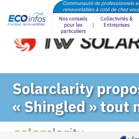
Communauté de professionnels e
renouvelables à coté de chez vou
Nos conseils
Collectivités &
pour les
Entreprises
particuliers
Solarclarity prop
« Shingled » tout