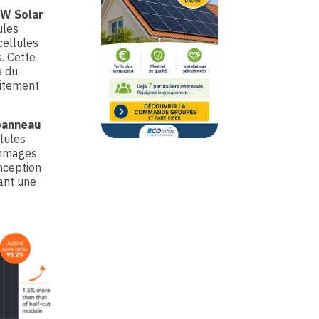
W Solar
ules
cellules
s. Cette
e du
aitement
panneau
llules
dommages
onception
sant une