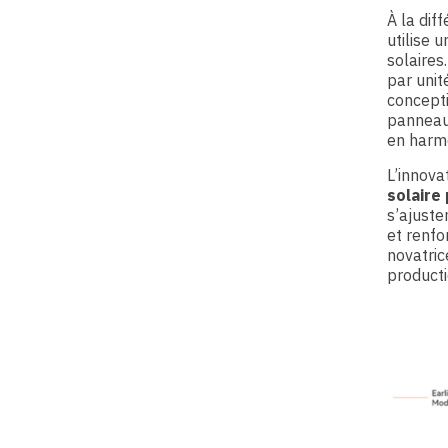
À la dif
utilise 
solaires
par unit
concepti
panneau,
en harmo
L’innova
solaire
s’ajuste
et renfo
novatric
producti