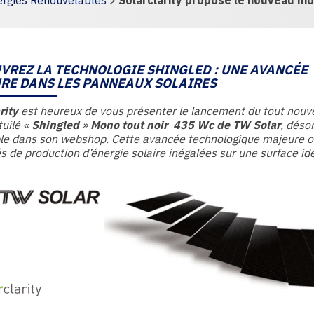
rgies Renouvelables
>
Solarclarity propose le nouveau mo
ge
VREZ LA TECHNOLOGIE SHINGLED : UNE AVANCÉE
RE DANS LES PANNEAUX SOLAIRES
rity
est heureux de vous présenter le lancement du tout nouv
uilé «
Shingled
»
Mono tout noir 435 Wc
de
TW Solar
, déso
le dans son webshop. Cette avancée technologique majeure o
s de production d’énergie solaire inégalées sur une surface id