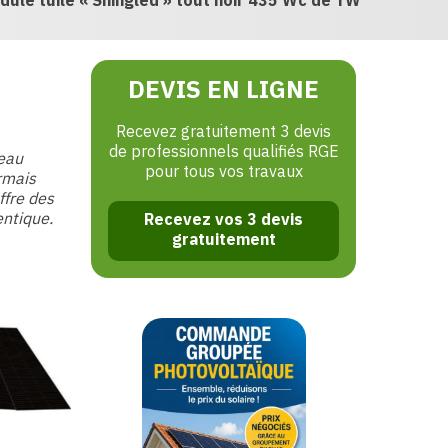
dule tuilé « Shingled » tout noir 435 Wc de TW
DEVIS EN LIGNE
Recevez gratuitement 3 devis
de professionnels qualifiés RGE
eau
pour tous vos travaux
rmais
ffre des
entique.
Recevez vos 3 devis
gratuitement