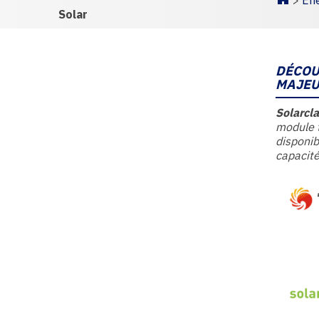
>
Éne
Homepa
Solar
DÉCOU
MAJEU
Solarcla
module t
disponib
capacité