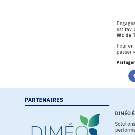
Engagés
est ravi
Wc de 
Pour en 
passer 
Partager
PARTENAIRES
DIMÉO Én
Solution
performa