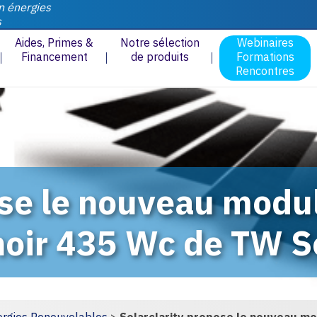
n énergies
s
Aides, Primes &
Notre sélection
Webinaires
Financement
de produits
Formations
Rencontres
ose le nouveau modul
 noir 435 Wc de TW S