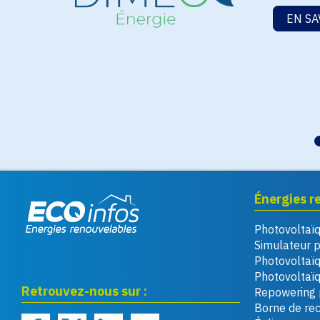
EN SA
Énergies r
Photovoltaï
Eco infos énergies
Simulateur 
renouvelables
Photovoltaï
Photovoltaïq
Retrouvez-nous sur :
Repowering 
Borne de re