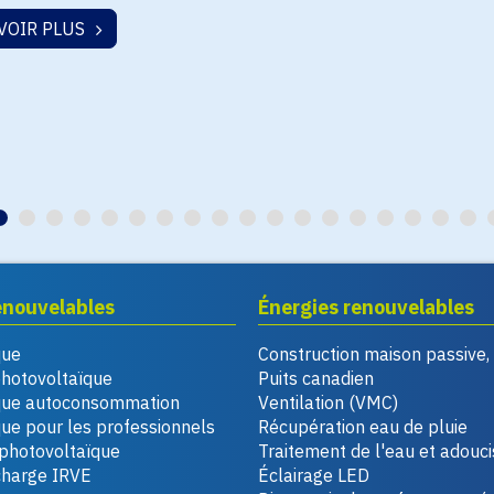
VOIR PLUS
enouvelables
Énergies renouvelables
que
Construction maison passive
photovoltaïque
Puits canadien
que autoconsommation
Ventilation (VMC)
ue pour les professionnels
Récupération eau de pluie
photovoltaïque
Traitement de l'eau et adouc
charge IRVE
Éclairage LED