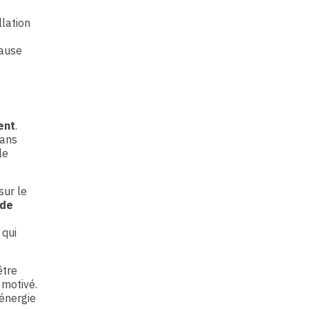
llation
cause
ent
.
sans
le
sur le
 de
 qui
être
 motivé.
’énergie