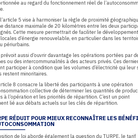
ortionnée au regard du fonctionnement réel de l’autoconsomm
e.
 l’article 5 vise à harmoniser la règle de proximité géographiq
ne distance maximale de 20 kilomètres entre les deux particip
ignés. Cette mesure permettrait de faciliter le développemen
locales d’énergie renouvelable, en particulier dans les territoi
u périurbains.
 prévoit aussi d’ouvrir davantage les opérations portées par d
s ou des intercommunalités à des acteurs privés. Ces dernie
nt participer à condition que les volumes d’électricité qui leur
s restent minoritaires.
’article 8 consacre la liberté des participants à une opération
nsommation collective de déterminer les quantités de produc
s à l’opération et les priorités de répartition. C’est un point
ent lié aux débats actuels sur les clés de répartition.
RPE RÉDUIT POUR MIEUX RECONNAÎTRE LES BÉNÉF
AUTOCONSOMMATION
sition de loi aborde également la question du TURPE, le tarif