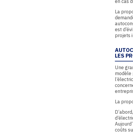
en cas d
La propo
demandée
autocons
est d’év
projets 
AUTOC
LES P
Une gran
modèle 
l’électr
concerne
entrepri
La propo
D’abord,
d’électr
Aujourd’
coûts s