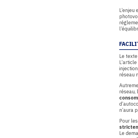
L’enjeu 
photovol
réglemen
l’équili
FACIL
Le texte
L’articl
injectio
réseau m
Autremen
réseau, 
consom
d’autoco
n’aura p
Pour les
stricte
Le deman