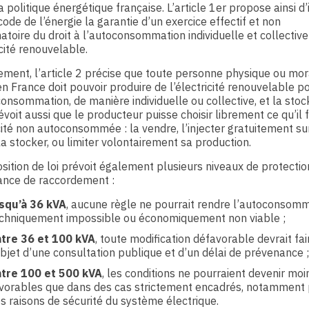
la politique énergétique française. L’article 1er propose ainsi d’
code de l’énergie la garantie d’un exercice effectif et non
natoire du droit à l’autoconsommation individuelle et collective
icité renouvelable.
ment, l’article 2 précise que toute personne physique ou mor
en France doit pouvoir produire de l’électricité renouvelable p
onsommation, de manière individuelle ou collective, et la stock
évoit aussi que le producteur puisse choisir librement ce qu’il f
icité non autoconsommée : la vendre, l’injecter gratuitement su
la stocker, ou limiter volontairement sa production.
sition de loi prévoit également plusieurs niveaux de protectio
ance de raccordement :
squ’à 36 kVA
, aucune règle ne pourrait rendre l’autoconsom
chniquement impossible ou économiquement non viable ;
tre 36 et 100 kVA
, toute modification défavorable devrait fai
objet d’une consultation publique et d’un délai de prévenance ;
tre 100 et 500 kVA
, les conditions ne pourraient devenir moi
vorables que dans des cas strictement encadrés, notamment
s raisons de sécurité du système électrique.