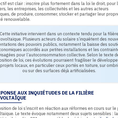
tif est clair : inscrire plus fortement dans la loi le droit, pour 
ers, les entreprises, les collectivités et les autres acteurs
ues, de produire, consommer, stocker et partager leur propr
ité renouvelable.
Cette initiative intervient dans un contexte tendu pour la filièr
ovoltaïque. Plusieurs acteurs du solaire s’inquiètent des nouv
entations des pouvoirs publics, notamment la baisse des sout
conomiques accordés aux petites installations et les contraint
isagées pour l’autoconsommation collective. Selon le texte d
sition de loi, ces évolutions pourraient fragiliser le dévelop
projets locaux, en particulier ceux portés en toiture, sur ombr
ou sur des surfaces déjà artificialisées.
ÉPONSE AUX INQUIÉTUDES DE LA FILIÈRE
VOLTAÏQUE
sition de loi s’inscrit en réaction aux réformes en cours sur le 
taïque. Le texte évoque notamment deux sujets sensibles : la