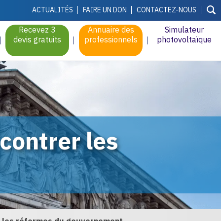
ACTUALITÉS
FAIRE UN DON
CONTACTEZ-NOUS
Recevez 3
Annuaire des
Simulateur
devis gratuits
professionnels
photovoltaïque
contrer les