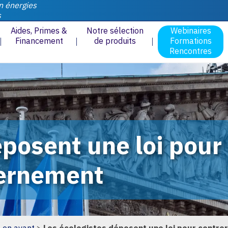
n énergies
s
Aides, Primes &
Notre sélection
Webinaires
Financement
de produits
Formations
Rencontres
posent une loi pour 
ernement