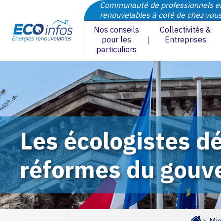
Communauté de professionnels e
renouvelables à coté de chez vou
Nos conseils
Collectivités &
pour les
Entreprises
particuliers
Les écologistes dé
réformes du gouv