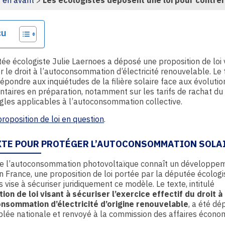
 en avant
>
Les écologistes déposent une loi pour contr
ge
çu
ée écologiste Julie Laernoes a déposé une proposition de loi 
r le droit à l’autoconsommation d’électricité renouvelable. Le 
épondre aux inquiétudes de la filière solaire face aux évolutio
taires en préparation, notamment sur les tarifs de rachat du
ègles applicables à l’autoconsommation collective.
 proposition de loi en question
.
XTE POUR PROTÉGER L’AUTOCONSOMMATION SOLA
ue l’autoconsommation photovoltaïque connaît un développe
n France, une proposition de loi portée par la députée écologi
 vise à sécuriser juridiquement ce modèle. Le texte, intitulé
ion de loi visant à sécuriser l’exercice effectif du droit à
onsommation d’électricité d’origine renouvelable
, a été dé
lée nationale et renvoyé à la commission des affaires écono