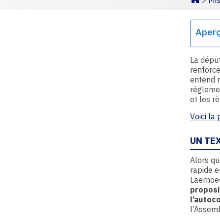
>
Mis
Homepa
Aper
La déput
renforce
entend r
réglemen
et les r
Voici la
UN TE
Alors q
rapide e
Laernoes
proposit
l’autoc
l’Assemb