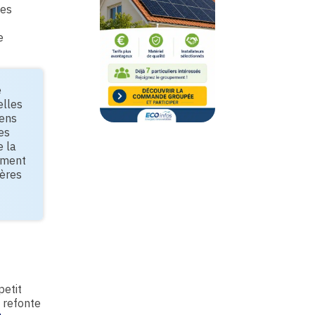
les
e
e
elles
iens
es
e la
pement
ières
petit
 refonte