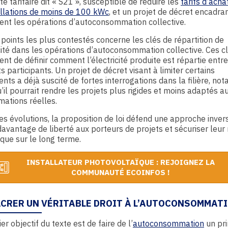
êté tarifaire dit « S21 », susceptible de réduire les
tarifs d’acha
allations de moins de 100 kWc
, et un projet de décret encadra
ent les opérations d’autoconsommation collective.
 points les plus contestés concerne les clés de répartition de
icité dans les opérations d’autoconsommation collective. Ces c
nt de définir comment l’électricité produite est répartie entre
ts participants. Un projet de décret visant à limiter certains
nts a déjà suscité de fortes interrogations dans la filière, n
’il pourrait rendre les projets plus rigides et moins adaptés a
ations réelles.
es évolutions, la proposition de loi défend une approche invers
avantage de liberté aux porteurs de projets et sécuriser leu
ue sur le long terme.
INSTALLATEUR PHOTOVOLTAÏQUE : REJOIGNEZ LA
COMMUNAUTÉ ECOINFOS !
CRER UN VÉRITABLE DROIT À L’AUTOCONSOMMAT
er objectif du texte est de faire de l’
autoconsommation
un pri