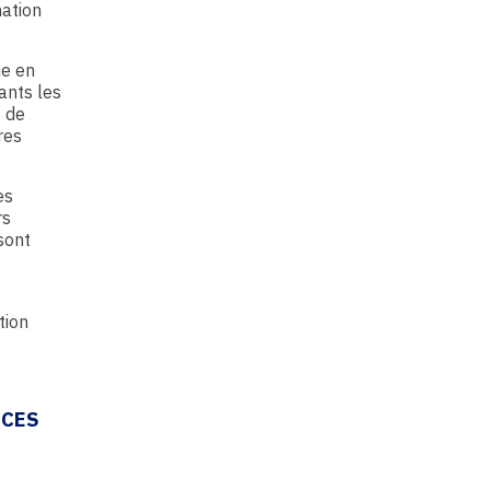
ation
ue en
ants les
t de
res
es
rs
 sont
tion
ICES