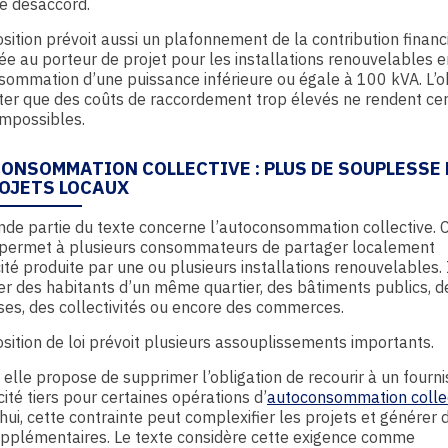
e désaccord.
sition prévoit aussi un plafonnement de la contribution financ
 au porteur de projet pour les installations renouvelables e
ommation d’une puissance inférieure ou égale à 100 kVA. L’ob
iter que des coûts de raccordement trop élevés ne rendent cer
impossibles.
ONSOMMATION COLLECTIVE : PLUS DE SOUPLESSE
ROJETS LOCAUX
de partie du texte concerne l’autoconsommation collective. 
permet à plusieurs consommateurs de partager localement
icité produite par une ou plusieurs installations renouvelables. 
r des habitants d’un même quartier, des bâtiments publics, d
ses, des collectivités ou encore des commerces.
sition de loi prévoit plusieurs assouplissements importants.
 elle propose de supprimer l’obligation de recourir à un fourn
icité tiers pour certaines opérations d’
autoconsommation colle
hui, cette contrainte peut complexifier les projets et générer 
upplémentaires. Le texte considère cette exigence comme