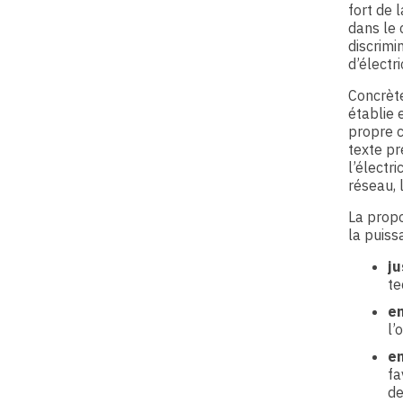
fort de 
dans le 
discrimi
d’électr
Concrète
établie 
propre c
texte pr
l’électr
réseau, 
La propo
la puiss
ju
te
en
l’
en
fa
de