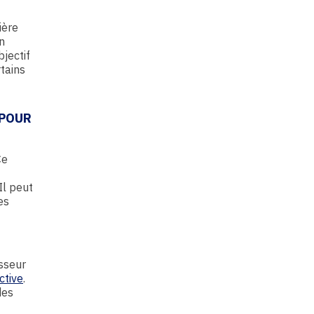
ière
n
jectif
tains
 POUR
Ce
Il peut
es
isseur
ctive
.
des