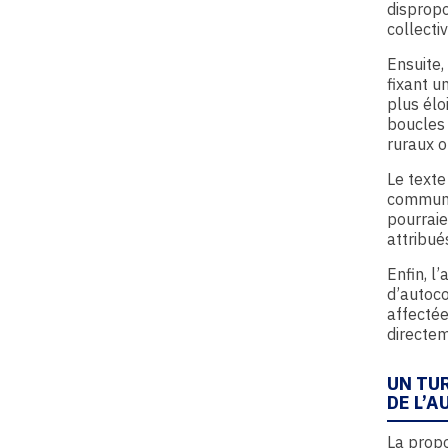
disprop
collectiv
Ensuite,
fixant u
plus élo
boucles 
ruraux o
Le texte
commune
pourraie
attribué
Enfin, l
d’autoco
affectée
directem
UN TU
DE L’
La propo