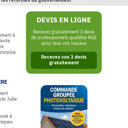
er les réformes du gouvernement
DEVIS EN LIGNE
Recevez gratuitement 3 devis
visant à
de professionnels qualifiés RGE
texte
pour tous vos travaux
ns
 surplus
Recevez vos 3 devis
gratuitement
IRE
ment
ste Julie
posé à
miques.