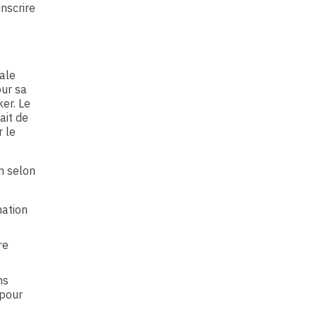
inscrire
ale
our sa
er. Le
ait de
r le
n selon
mation
re
ns
 pour