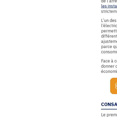
de l’arr
les inst
strictem
L’un des
l’électr
permette
différen
ajusteme
parce qu
consomm
Face à c
donner d
économiq
CONSA
Le premi