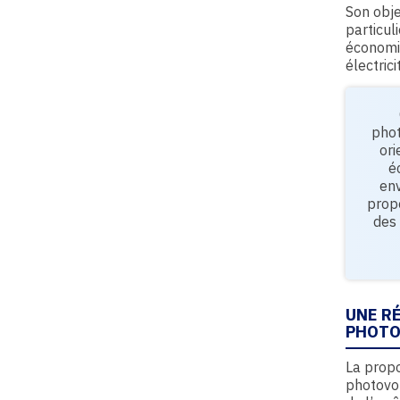
Son objec
particuli
économiq
électric
phot
ori
é
env
propo
des 
UNE R
PHOTO
La propo
photovol