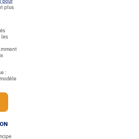
t pour
nt plus
lés
 les
otamment
ux
e :
r modèle
ION
ncipe