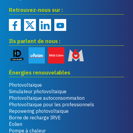
Eco infos énergies
Retrouvez-nous sur :
renouvelables
Ils parlent de nous :
Énergies renouvelables
Photovoltaïque
Simulateur photovoltaïque
Photovoltaïque autoconsommation
Photovoltaïque pour les professionnels
Repowering photovoltaïque
Borne de recharge IRVE
Éolien
Pompe à chaleur