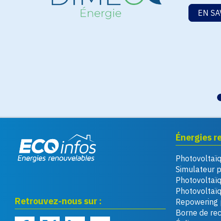
EN SA
Énergies r
Photovoltaï
Eco infos énergies
Simulateur 
renouvelables
Photovoltaï
Photovoltaïq
Retrouvez-nous sur :
Repowering 
Borne de re