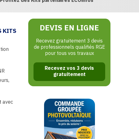
Profitez des Kits partenaires ECOinfos
DEVIS EN LIGNE
 KITS
Recevez gratuitement 3 devis
de professionnels qualifiés RGE
tion
pour tous vos travaux
Recevez vos 3 devis
ENR
gratuitement
eurs,
t avec