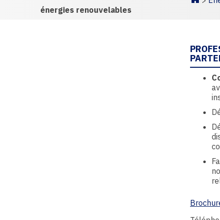
>
Éne
Homepa
énergies renouvelables
PROFE
PARTE
C
av
in
Dé
Dé
di
co
Fa
no
re
Brochure