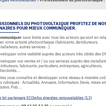
rgies Renouvelables
>
Professionnels du photovoltaique : 
ge
SSIONNELS DU PHOTOVOLTAIQUE PROFITEZ DE NOS
NAIRES POUR MIEUX COMMUNIQUER.
ommuniquer
sans limite avec tous les acteurs qui sont en rela
ec votre activité photovoltaique (fabricants, distributeurs,
stallateurs, autres services…)
velopper votre visibilité auprès des acteurs très ciblés des 
velopper vos ventes et / ou vos services auprès des installat
stributeurs, fabricants, particuliers, entreprises, agriculteurs,
llectivités….
ites vous connaître et développer votre réseau à moindre coû
s rubriques : Actualités, Annuaire, Information, Devis, mises en
lation, Pub….
 kit partenaire ECOinfos énergies renouvelables (13)