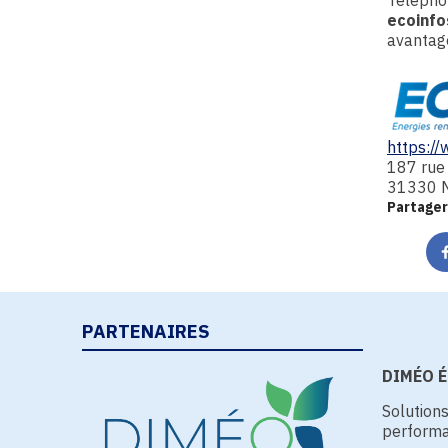
Télépho
ecoinf
avantag
https:/
187 rue 
31330 
Partager
PARTENAIRES
DIMÉO Én
Solution
performa