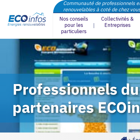
Communauté de professionnels e
renouvelables à coté de chez vou
Nos conseils
Collectivités &
pour les
Entreprises
particuliers
Professionnels du 
partenaires ECOin