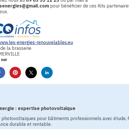
nez nous au
09 63 55 12 25
ou par mail à
osenergies@gmail.com
pour bénéficier de ces Kits partenaire
eux.
/www.les-energies-renouvelables.eu
de la brasserie
MERVILLE
 sur
ergie : expertise photovoltaïque
s photovoltaïques pour bâtiments professionnels avec étude, 
nce durable et rentable.