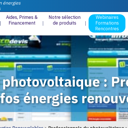
n énergies
s
Aides, Primes &
Notre sélection
Webinaires
Financement
de produits
Formations
Rencontres
photovoltaique : Pro
fos énergies renouv