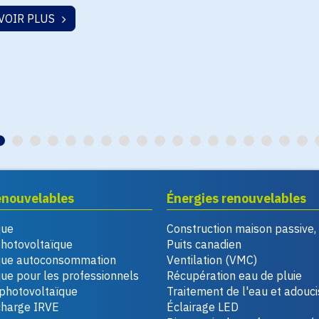
VOIR PLUS
enouvelables
Énergies renouvelables
que
Construction maison passive
photovoltaïque
Puits canadien
que autoconsommation
Ventilation (VMC)
ue pour les professionnels
Récupération eau de pluie
photovoltaïque
Traitement de l'eau et adouc
charge IRVE
Éclairage LED