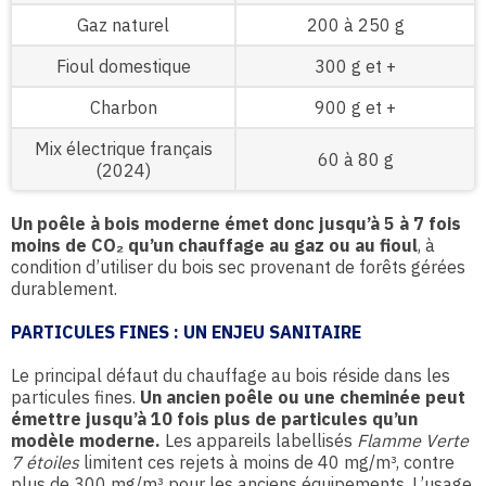
Gaz naturel
200 à 250 g
Fioul domestique
300 g et +
Charbon
900 g et +
Mix électrique français
60 à 80 g
(2024)
Un poêle à bois moderne émet donc jusqu’à 5 à 7 fois
moins de CO₂ qu’un chauffage au gaz ou au fioul
, à
condition d’utiliser du bois sec provenant de forêts gérées
durablement.
PARTICULES FINES : UN ENJEU SANITAIRE
Le principal défaut du chauffage au bois réside dans les
particules fines.
Un ancien poêle ou une cheminée peut
émettre jusqu’à 10 fois plus de particules qu’un
modèle moderne.
Les appareils labellisés
Flamme Verte
7 étoiles
limitent ces rejets à moins de 40 mg/m³, contre
plus de 300 mg/m³ pour les anciens équipements. L’usage