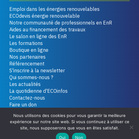
Emploi dans les énergies renouvelables
ECOdevis énergie renouvelable
Notre communauté de professionnels en EnR
Aides au financement des travaux
Le salon en ligne des EnR
Les formations
Boutique en ligne
Nos partenaires
Référencement
S'inscrire à la newsletter
Qui sommes-nous ?
Les actualités
La quotidienne d'ECOinfos
Contactez-nous
Faire un don
Nous utilisons des cookies pour vous garantir la meilleure
expérience sur notre site web. Si vous continuez à utiliser ce
Copyright 2026 - Tous droits réservés
Plan du site
site, nous supposerons que vous en êtes satisfait.
Mentions légales
Politique de confidentialité
Oui
Non