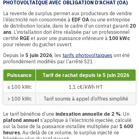
PHOTOVOLTAÏQUE AVEC OBLIGATION D’ACHAT (OA)
La revente de surplus permet aux producteurs de vendre
l’électricité non consommée à
EDF OA
ou une entreprise
de distribution locale, dans le cadre d’un contrat garanti
20
ans
. L’installation doit être réalisée par un professionnel
certifié
RGE
et avoir une puissance inférieure à
100 kWc
pour relever du guichet ouvert.
Depuis le
5 juin 2026
, les
tarifs photovoltaïques
ont été
profondément modifiés par l’arrêté S21 :
Puissance
Tarif de rachat depuis le 5 juin 2026
≤ 100 kWc
1,1 c€/kWh HT
> 100 kWc
Tarif soumis à appel d’offres simplifié
Le tarif bénéficie d’une
indexation annuelle de 2 %
. Un
plafond annuel
s’applique à l’électricité injectée, calculé
sur la base de la puissance installée multipliée par
1 600
heures
. Au-delà de ce volume, le surplus injecté ne
bénéficie plus du tarif garanti.