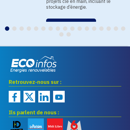
projets clé en main, incluant le
stockage d’énergie.
EN SAVOIR PLUS
Eco infos énergies
Retrouvez-nous sur :
renouvelables
Ils parlent de nous :