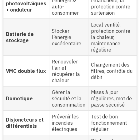
l’énergie &
l’étanchéité, la
photovoltaïques
auto-
protection contre
+ onduleur
consommer
surtension
Local ventilé,
Stocker
protection contre
Batterie de
l’énergie
la chaleur,
stockage
excédentaire
maintenance
régulière
Renouveler
Changement des
l’air et
VMC double flux
filtres, contrôle du
récupérer la
débit
chaleur
Gérer la
Mises à jour
Domotique
sécurité et la
régulières, mot de
consommation
passe sécurisé
Prévenir les
Test de bon
Disjoncteurs et
incendies
fonctionnement
différentiels
électriques
régulier