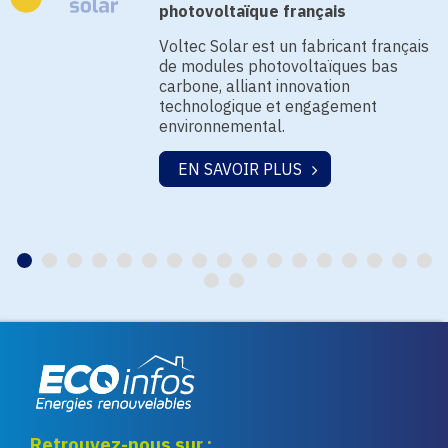
photovoltaïque français
Voltec Solar est un fabricant français
de modules photovoltaïques bas
carbone, alliant innovation
technologique et engagement
environnemental.
EN SAVOIR PLUS
Eco infos énergies
Retrouvez-nous sur :
renouvelables