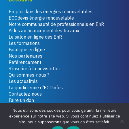
Emploi dans les énergies renouvelables
ECOdevis énergie renouvelable
Notre communauté de professionnels en EnR
Aides au financement des travaux
Le salon en ligne des EnR
Les formations
Boutique en ligne
Nos partenaires
Référencement
S'inscrire à la newsletter
Qui sommes-nous ?
Les actualités
La quotidienne d'ECOinfos
Contactez-nous
Faire un don
Nous utilisons des cookies pour vous garantir la meilleure
expérience sur notre site web. Si vous continuez à utiliser ce
Copyright 2026 - Tous droits réservés
Plan du site
site, nous supposerons que vous en êtes satisfait.
Mentions légales
Politique de confidentialité