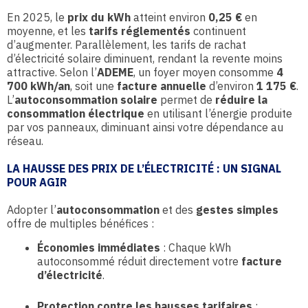
En 2025, le
prix du kWh
atteint environ
0,25 €
en
moyenne, et les
tarifs réglementés
continuent
d’augmenter. Parallèlement, les tarifs de rachat
d’électricité solaire diminuent, rendant la revente moins
attractive. Selon l’
ADEME
, un foyer moyen consomme
4
700 kWh/an
, soit une
facture annuelle
d’environ
1 175 €
.
L’
autoconsommation solaire
permet de
réduire la
consommation électrique
en utilisant l’énergie produite
par vos panneaux, diminuant ainsi votre dépendance au
réseau.
LA HAUSSE DES PRIX DE L’ÉLECTRICITÉ : UN SIGNAL
POUR AGIR
Adopter l’
autoconsommation
et des
gestes simples
offre de multiples bénéfices :
Économies immédiates
: Chaque kWh
autoconsommé réduit directement votre
facture
d’électricité
.
Protection contre les hausses tarifaires
: