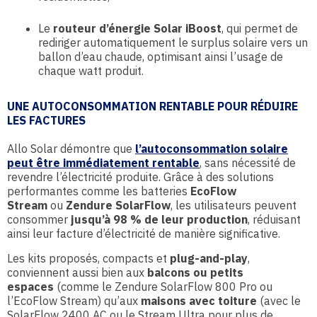
Le
routeur d’énergie Solar iBoost
, qui permet de
rediriger automatiquement le surplus solaire vers un
ballon d’eau chaude, optimisant ainsi l’usage de
chaque watt produit.
UNE AUTOCONSOMMATION RENTABLE POUR RÉDUIRE
LES FACTURES
Allo Solar démontre que
l’autoconsommation solaire
peut être immédiatement rentable
, sans nécessité de
revendre l’électricité produite. Grâce à des solutions
performantes comme les batteries
EcoFlow
Stream
ou
Zendure SolarFlow
, les utilisateurs peuvent
consommer
jusqu’à 98 % de leur production
, réduisant
ainsi leur facture d’électricité de manière significative.
Les kits proposés, compacts et
plug-and-play
,
conviennent aussi bien aux
balcons ou petits
espaces
(comme le Zendure SolarFlow 800 Pro ou
l’EcoFlow Stream) qu’aux
maisons avec toiture
(avec le
SolarFlow 2400 AC ou le Stream Ultra pour plus de