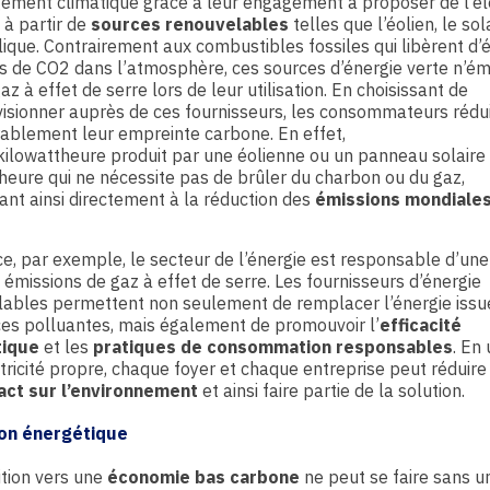
ement climatique grâce à leur engagement à proposer de l’éle
 à partir de
sources renouvelables
telles que l’éolien, le sola
lique. Contrairement aux combustibles fossiles qui libèrent d
s de CO2 dans l’atmosphère, ces sources d’énergie verte n’é
az à effet de serre lors de leur utilisation. En choisissant de
isionner auprès de ces fournisseurs, les consommateurs rédu
ablement leur empreinte carbone. En effet,
ilowattheure produit par une éolienne ou un panneau solaire
heure qui ne nécessite pas de brûler du charbon ou du gaz,
ant ainsi directement à la réduction des
émissions mondiale
e, par exemple, le secteur de l’énergie est responsable d’un
 émissions de gaz à effet de serre. Les fournisseurs d’énergie
lables permettent non seulement de remplacer l’énergie issu
es polluantes, mais également de promouvoir l’
efficacité
tique
et les
pratiques de consommation responsables
. En 
ctricité propre, chaque foyer et chaque entreprise peut réduire
act sur l’environnement
et ainsi faire partie de la solution.
ion énergétique
ition vers une
économie bas carbone
ne peut se faire sans u