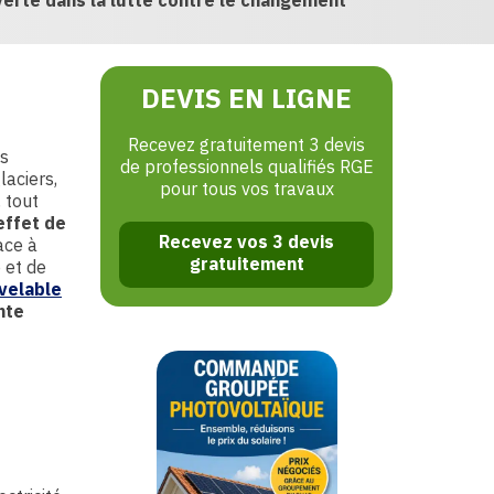
verte dans la lutte contre le changement
DEVIS EN LIGNE
Recevez gratuitement 3 devis
ls
de professionnels qualifiés RGE
laciers,
pour tous vos travaux
 tout
effet de
Recevez vos 3 devis
Face à
gratuitement
 et de
velable
nte