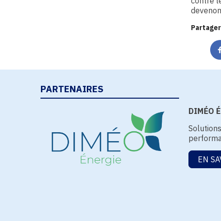
contre l
devenons
Partager
PARTENAIRES
DIMÉO Én
Solution
performa
EN SA