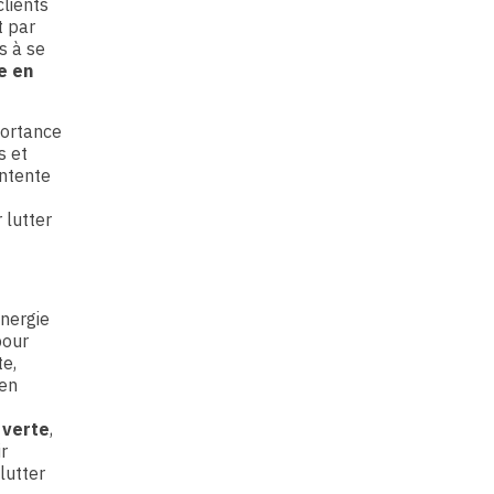
clients
t par
s à se
e en
portance
s et
ontente
 lutter
énergie
pour
te,
 en
 verte
,
ir
 lutter