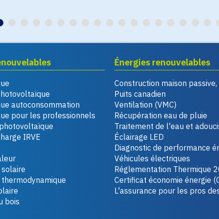
enouvelables
Énergies renouvelables
que
Construction maison passive
photovoltaïque
Puits canadien
que autoconsommation
Ventilation (VMC)
ue pour les professionnels
Récupération eau de pluie
photovoltaïque
Traitement de l'eau et adouc
charge IRVE
Éclairage LED
Diagnostic de performance é
leur
Véhicules électriques
solaire
Réglementation Thermique 
u thermodynamique
Certificat économie énergie (
laire
L'assurance pour les pros de
u bois