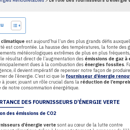
rgies Renouvelables
>
Le rôle des fournisseurs d’énergie 
ge
çu
 climatique
est aujourd’hui l’un des plus grands défis auxque
té est confrontée. La hausse des températures, la fonte des g
nements météorologiques extrêmes de plus en plus fréquents,
 le résultat direct de l’augmentation des
émissions de gaz à 
principalement dues à la combustion des
énergies fossiles
. 
gence, il devient impératif de repenser notre façon de produire
r de l’énergie. C’est ici que le
fournisseur d’énergie renou
e à jouer, jouant un rôle crucial dans la
réduction de l’emprei
e
de notre consommation énergétique.
ORTANCE DES FOURNISSEURS D’ÉNERGIE VERTE
on des émissions de CO2
rnisseurs d’énergie verte
sont au cœur de la lutte contre