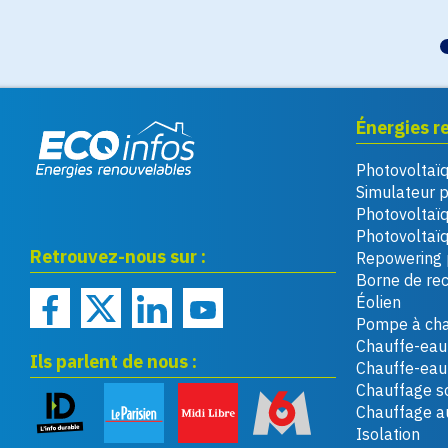
Énergies r
Photovoltaï
Eco infos énergies
Simulateur 
renouvelables
Photovoltaï
Photovoltaïq
Retrouvez-nous sur :
Repowering 
Borne de re
Éolien
Pompe à cha
Chauffe-eau 
Ils parlent de nous :
Chauffe-ea
Chauffage so
Chauffage a
Isolation