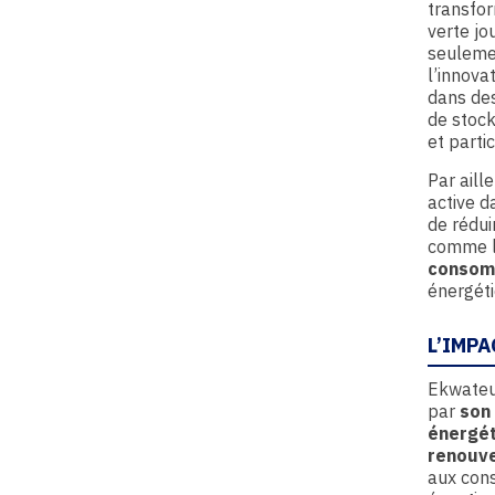
transfor
verte jo
seulemen
l’innova
dans des
de stock
et parti
Par aill
active d
de rédui
comme 
consom
énergéti
L’IMP
Ekwateur
par
son 
énergé
renouve
aux cons