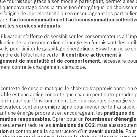
 Ce fournisseur, grâce à son modèle participatif, permet à ses 
liquer davantage dans la transition énergétique, en choisissan
l’origine de leur électricité ou en encourageant les particulier
 vers
l’autoconsommation et l’autoconsommation collectiv
nt les services adéquats.
 Ekwateur s’efforce de sensibiliser les consommateurs à l’im
duction de la consommation d’énergie. En fournissant des outil
eils pour limiter le gaspillage énergétique, Ekwateur ne se c
endre de l’électricité verte :
il contribue activement à
gement de mentalité et de comportement
, nécessaire pour
ment contre le changement climatique.
contexte de crise climatique, le choix de s’approvisionner en 
lable est une action concrète que chacun peut entreprendre 
son impact sur l’environnement. Les fournisseurs d’énergie ver
wateur, sont en première ligne pour mener cette transition,
ant une énergie propre et en encourageant les
pratiques de
mation responsables
. Opter pour un
fournisseur d’énergie
n seulement réduire les
émissions de CO2
, mais aussi souten
tion
et contribuer à la construction d’un
avenir durable
. Pour