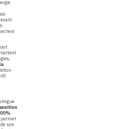
ergie
n
ssi
issant
ns
secteur
part
rmettent
gies,
la
sition
tif.
stingue
ansition
 100%
r permet
 de son