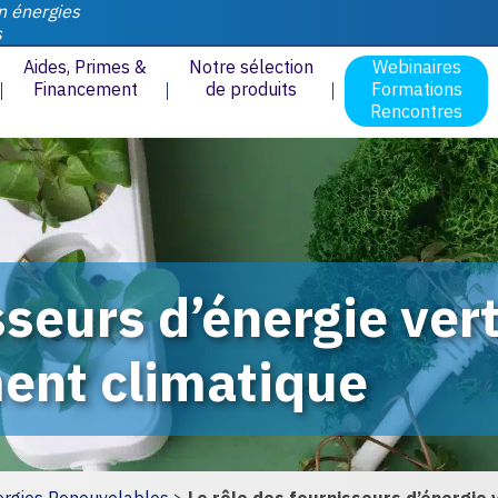
n énergies
s
Aides, Primes &
Notre sélection
Webinaires
Financement
de produits
Formations
Rencontres
sseurs d’énergie vert
ent climatique