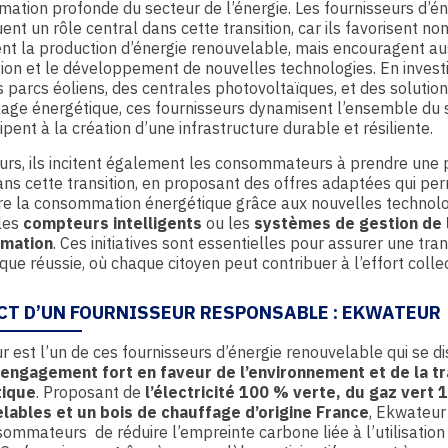
mation profonde du secteur de l’énergie. Les fournisseurs d’én
uent un rôle central dans cette transition, car ils favorisent no
t la production d’énergie renouvelable, mais encouragent au
tion et le développement de nouvelles technologies. En invest
 parcs éoliens, des centrales photovoltaïques, et des solutio
age énergétique, ces fournisseurs dynamisent l’ensemble du 
cipent à la création d’une infrastructure durable et résiliente.
eurs, ils incitent également les consommateurs à prendre une 
ans cette transition, en proposant des offres adaptées qui pe
re la consommation énergétique grâce aux nouvelles technolo
les
compteurs intelligents
ou les
systèmes de gestion de 
mation
. Ces initiatives sont essentielles pour assurer une tran
que réussie, où chaque citoyen peut contribuer à l’effort collec
ACT D’UN FOURNISSEUR RESPONSABLE : EKWATEUR
 est l’un de ces fournisseurs d’énergie renouvelable qui se di
engagement fort en faveur de l’environnement et de la tr
tique
. Proposant de
l’électricité 100 % verte, du gaz vert
lables et un bois de chauffage d’origine France
, Ekwateu
ommateurs de réduire l’empreinte carbone liée à l’utilisation