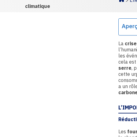
>
Éne
Homepa
climatique
Aper
La
crise
l’humani
les évé
cela est
serre
, 
cette ur
consomme
a un rôl
carbon
L’IMP
Réducti
Les
fou