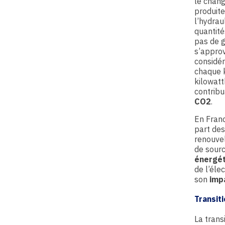
le chang
produite
l’hydrau
quantité
pas de g
s’approv
considér
chaque k
kilowatt
contribu
CO2
.
En Franc
part des
renouve
de sourc
énergé
de l’éle
son
imp
Transit
La trans