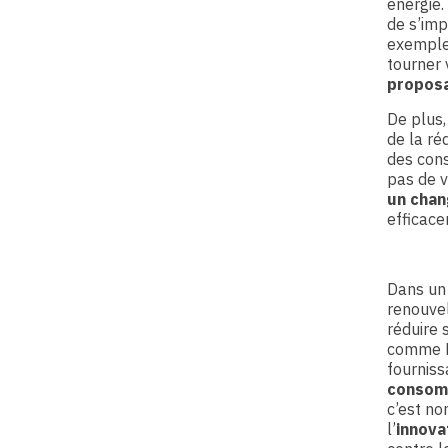
énergie.
de s’imp
exemple 
tourner
proposa
De plus,
de la ré
des cons
pas de v
un chan
efficace
Dans un 
renouve
réduire 
comme Ek
fourniss
consom
c’est no
l’
innova