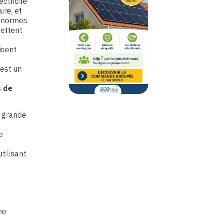
ctricité
ire, et
’énormes
mettent
isent
 est un
s de
e grande
e
utilisant
ne